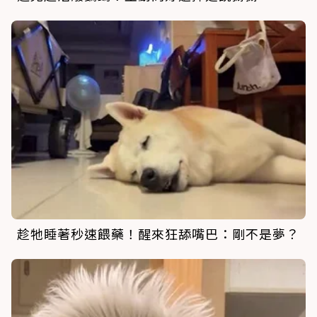
趁牠睡著秒速餵藥！醒來狂舔嘴巴：剛不是夢？