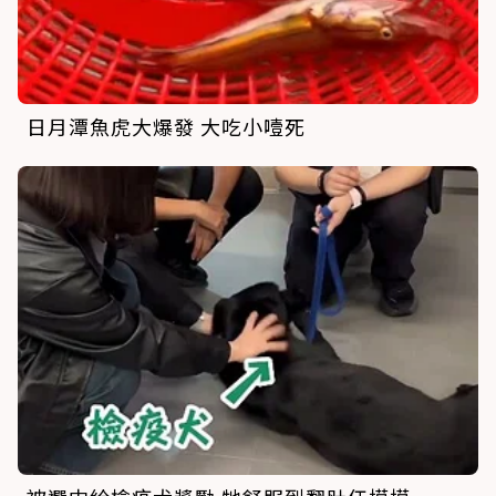
日月潭魚虎大爆發 大吃小噎死