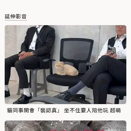
延伸影音
貓同事開會「裝認真」 坐不住要人陪他玩 超萌