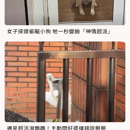
女子探頭偷瞄小狗 牠一秒變臉「神情超派」
遇見超活潑鸚鵡！主動問好還揮翅說掰掰