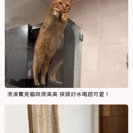
洗澡驚見貓咪爬高高 探頭討水喝超可愛！