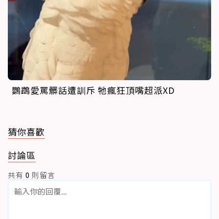
鸚鵡愛罵髒話遭訓斥 牠瘋狂頂嘴超派XD
猜你喜歡
討論區
共有
0
則留言