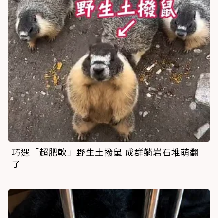
巧遇「超肥軟」野生土撥鼠 成群躺岩石堆萌翻
了