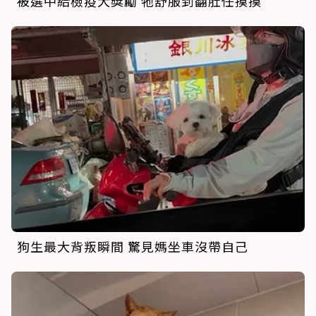
被選中給檢疫犬獎勵 牠舒服到翻肚任摸摸
狗生最大背叛瞬間 驚見媽坐車沒帶自己