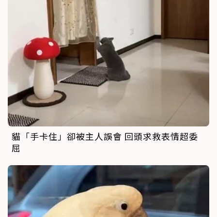
貓「手卡住」卻被主人誤會 回頭求救表情超委
屈