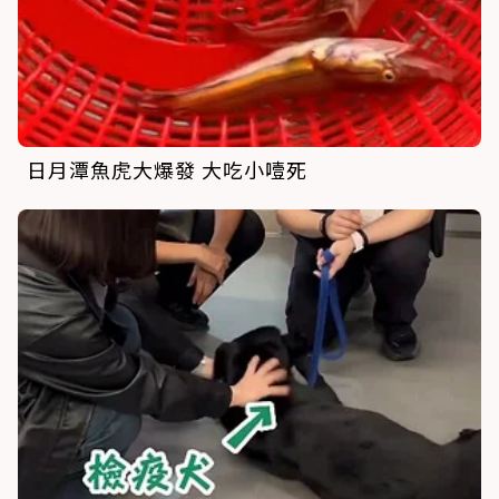
日月潭魚虎大爆發 大吃小噎死