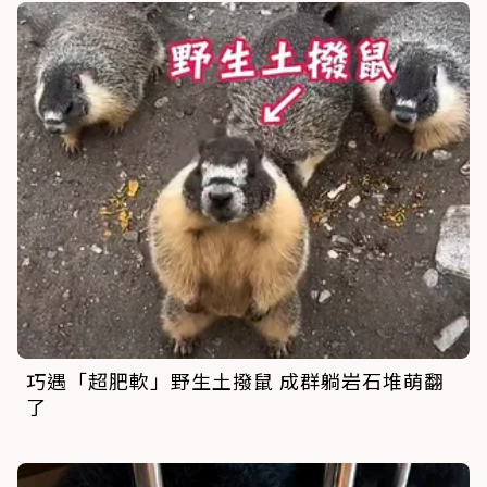
巧遇「超肥軟」野生土撥鼠 成群躺岩石堆萌翻
了