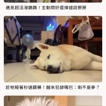
遇見超活潑鸚鵡！主動問好還揮翅說掰掰
趁牠睡著秒速餵藥！醒來狂舔嘴巴：剛不是夢？