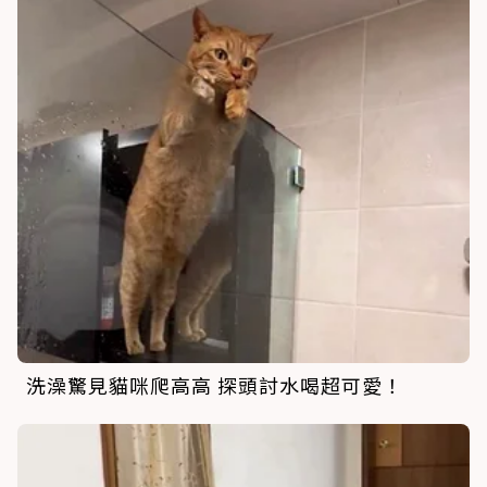
洗澡驚見貓咪爬高高 探頭討水喝超可愛！