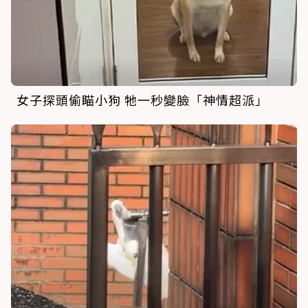
女子探頭偷瞄小狗 牠一秒變臉「神情超派」