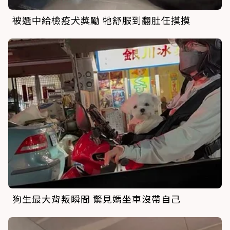
被選中給檢疫犬獎勵 牠舒服到翻肚任摸摸
狗生最大背叛瞬間 驚見媽坐車沒帶自己