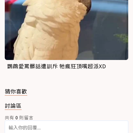
鸚鵡愛罵髒話遭訓斥 牠瘋狂頂嘴超派XD
猜你喜歡
討論區
共有
0
則留言