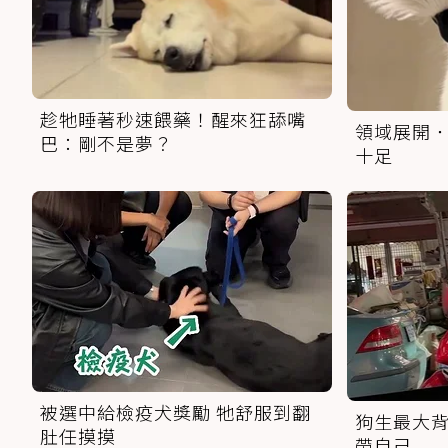
趁牠睡著秒速餵藥！醒來狂舔嘴
領域展開．
巴：剛不是夢？
十足
被選中給檢疫犬獎勵 牠舒服到翻
狗生最大背
肚任摸摸
帶自己