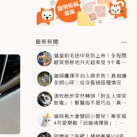
最新新聞
貓皇剃毛途中見到上帝！全程閉
眼冥想原地升天超享受 9千萬人
笑翻
貓頭鷹揮手向人類求救！真相讓
全網心碎：從沒看過這種情況
澳牧散步突然轉頭「對主人燦笑
放電」！獸醫指不是巧合：真相
超窩心
貓咪長大會變回小嬰兒！專家揭
4可愛舉動「幼貓魂爆發」：本
喵還想當寶寶～
阿嬤有了新歡！橘貓專屬VIP座