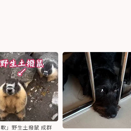
軟」野生土撥鼠 成群