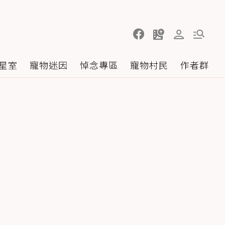
星室
寵物迷因
悼念專區
寵物村民
作者群