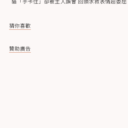
貓「手卡住」卻被主人誤會 回頭求救表情超委屈
猜你喜歡
贊助廣告