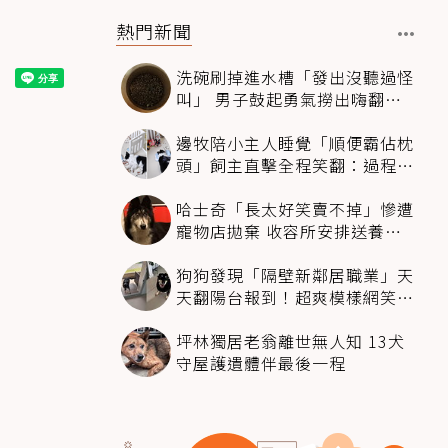
熱門新聞
洗碗刷掉進水槽「發出沒聽過怪
叫」 男子鼓起勇氣撈出嗨翻：
超可愛
邊牧陪小主人睡覺「順便霸佔枕
頭」飼主直擊全程笑翻：過程絲
滑到太自然
哈士奇「長太好笑賣不掉」慘遭
寵物店拋棄 收容所安排送養活
動還是沒人要
狗狗發現「隔壁新鄰居職業」天
天翻陽台報到！超爽模樣網笑
翻：進到遊樂園
坪林獨居老翁離世無人知 13犬
守屋護遺體伴最後一程