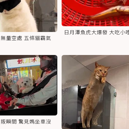
日月潭魚虎大爆發 大吃小
無量空處 五條貓霸氣
叛瞬間 驚見媽坐車沒