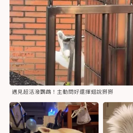
遇見超活潑鸚鵡！主動問好還揮翅說掰掰