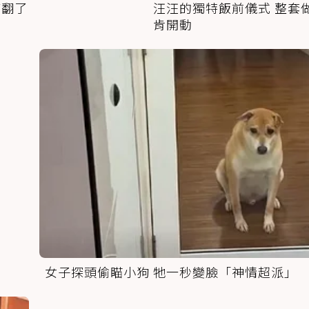
萌翻了
汪汪的獨特飯前儀式 整套
肯開動
女子探頭偷瞄小狗 牠一秒變臉「神情超派」