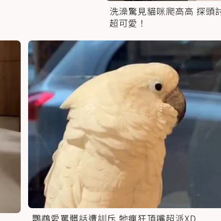
洗澡驚見貓咪爬高高 探頭
超可愛！
鸚鵡愛罵髒話遭訓斥 牠瘋狂頂嘴超派XD