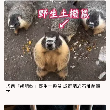
巧遇「超肥軟」野生土撥鼠 成群躺岩石堆萌翻
了