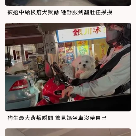
被選中給檢疫犬獎勵 牠舒服到翻肚任摸摸
狗生最大背叛瞬間 驚見媽坐車沒帶自己