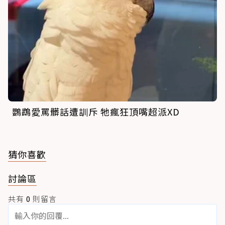
鸚鵡愛罵髒話遭訓斥 牠瘋狂頂嘴超派XD
猜你喜歡
討論區
共有
0
則留言