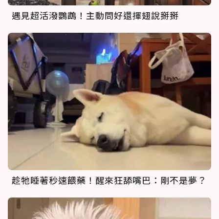
遇見超活潑鸚鵡！主動問好還揮翅說掰掰
趁牠睡著秒速餵藥！醒來狂舔嘴巴：剛不是夢？