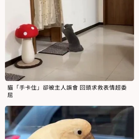
貓「手卡住」卻被主人誤會 回頭求救表情超委
屈