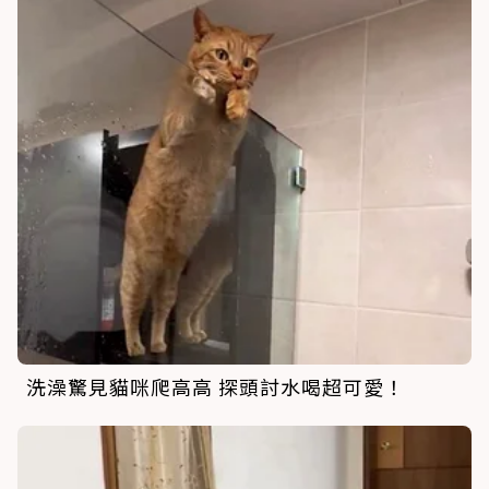
洗澡驚見貓咪爬高高 探頭討水喝超可愛！