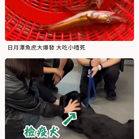
日月潭魚虎大爆發 大吃小噎死