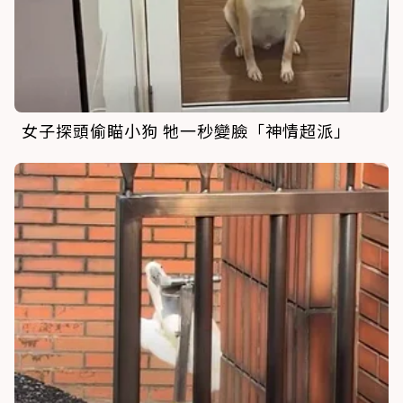
女子探頭偷瞄小狗 牠一秒變臉「神情超派」