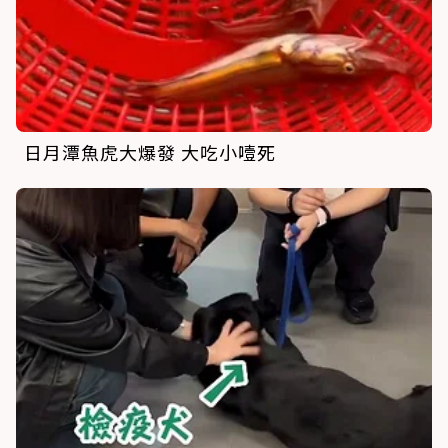
日月潭魚虎大爆發 大吃小噎死