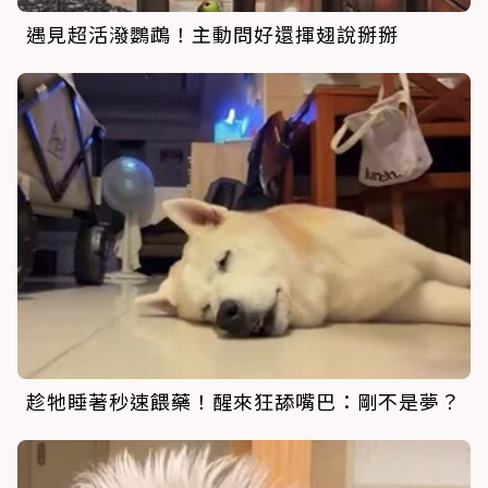
遇見超活潑鸚鵡！主動問好還揮翅說掰掰
趁牠睡著秒速餵藥！醒來狂舔嘴巴：剛不是夢？