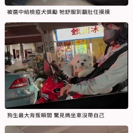
被選中給檢疫犬獎勵 牠舒服到翻肚任摸摸
狗生最大背叛瞬間 驚見媽坐車沒帶自己