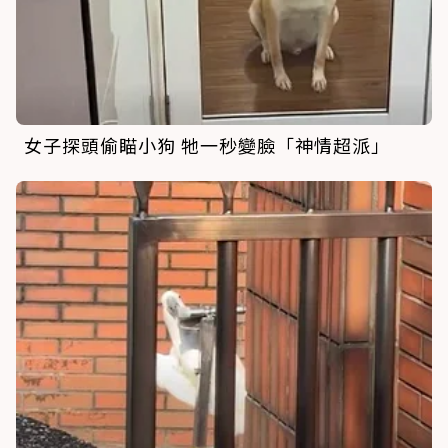
女子探頭偷瞄小狗 牠一秒變臉「神情超派」