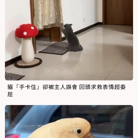
貓「手卡住」卻被主人誤會 回頭求救表情超委
屈