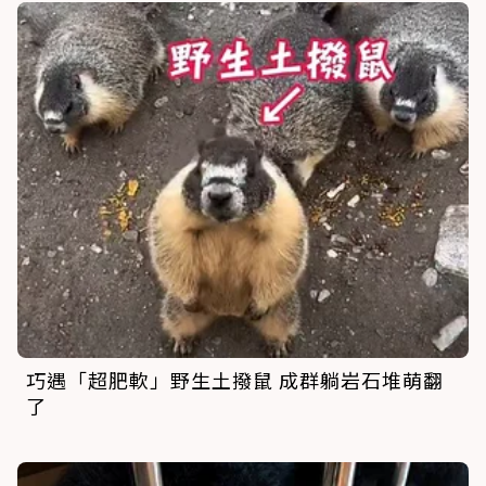
巧遇「超肥軟」野生土撥鼠 成群躺岩石堆萌翻
了