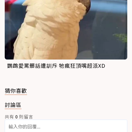
鸚鵡愛罵髒話遭訓斥 牠瘋狂頂嘴超派XD
猜你喜歡
討論區
共有
0
則留言