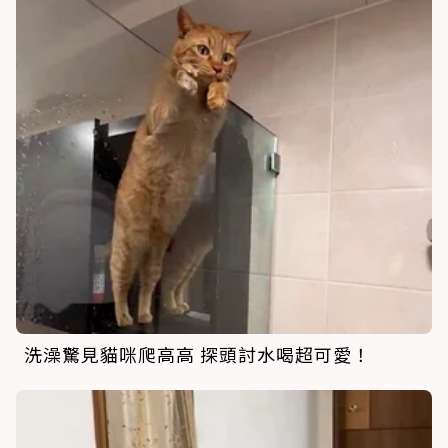
洗澡驚見貓咪爬高高 探頭討水喝超可愛！