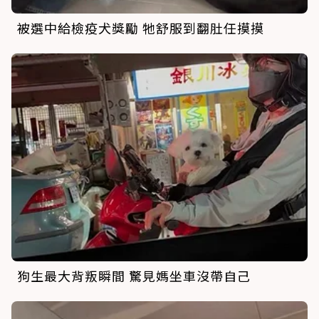
被選中給檢疫犬獎勵 牠舒服到翻肚任摸摸
狗生最大背叛瞬間 驚見媽坐車沒帶自己