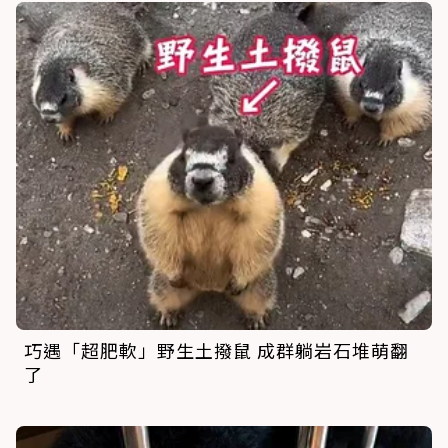
巧遇「超肥軟」野生土撥鼠 成群躺岩石堆萌翻
了