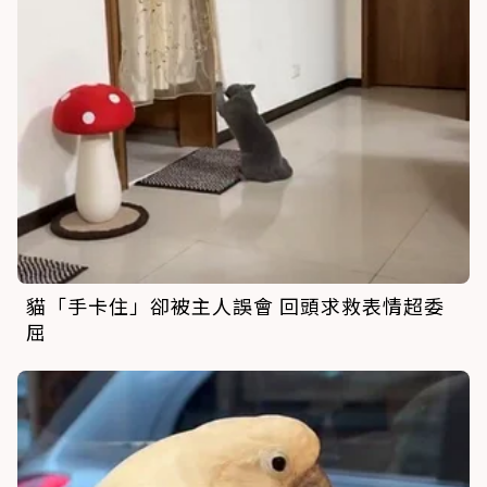
貓「手卡住」卻被主人誤會 回頭求救表情超委
屈