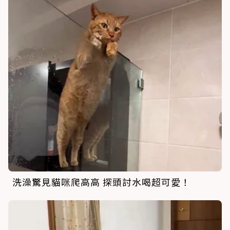
洗澡驚見貓咪爬高高 探頭討水喝超可愛！