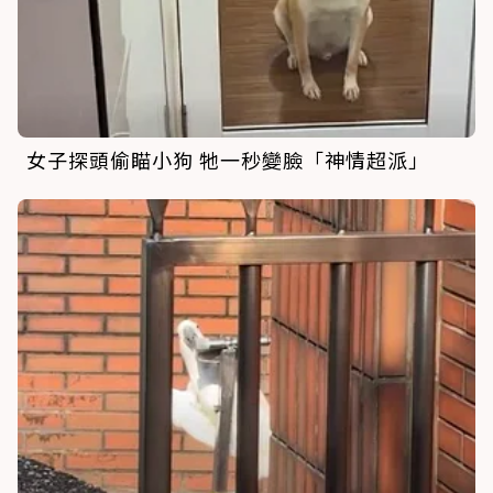
女子探頭偷瞄小狗 牠一秒變臉「神情超派」