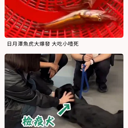
日月潭魚虎大爆發 大吃小噎死