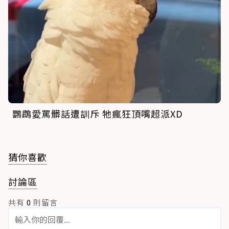
鸚鵡愛罵髒話遭訓斥 牠瘋狂頂嘴超派XD
猜你喜歡
討論區
共有
0
則留言