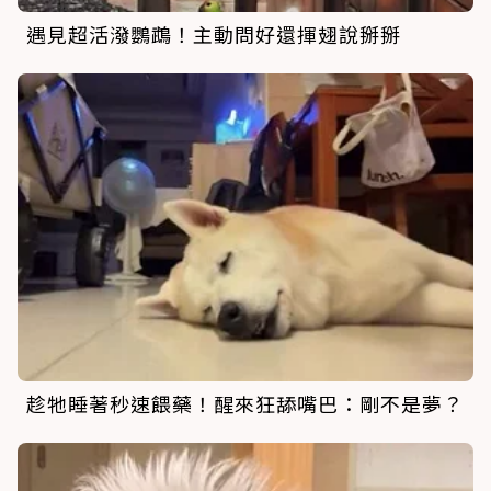
遇見超活潑鸚鵡！主動問好還揮翅說掰掰
趁牠睡著秒速餵藥！醒來狂舔嘴巴：剛不是夢？