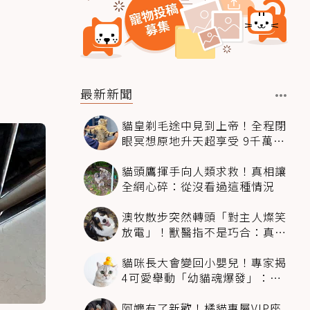
最新新聞
貓皇剃毛途中見到上帝！全程閉
眼冥想原地升天超享受 9千萬人
笑翻
貓頭鷹揮手向人類求救！真相讓
全網心碎：從沒看過這種情況
澳牧散步突然轉頭「對主人燦笑
放電」！獸醫指不是巧合：真相
超窩心
貓咪長大會變回小嬰兒！專家揭
4可愛舉動「幼貓魂爆發」：本
喵還想當寶寶～
阿嬤有了新歡！橘貓專屬VIP座