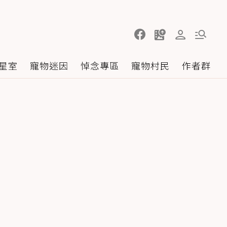
星室
寵物迷因
悼念專區
寵物村民
作者群