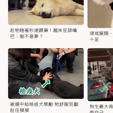
趁牠睡著秒速餵藥！醒來狂舔嘴
領域展開．
巴：剛不是夢？
十足
被選中給檢疫犬獎勵 牠舒服到翻
狗生最大背
肚任摸摸
帶自己