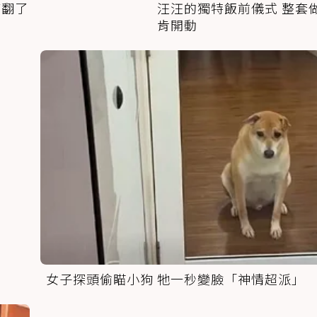
萌翻了
汪汪的獨特飯前儀式 整套
肯開動
女子探頭偷瞄小狗 牠一秒變臉「神情超派」