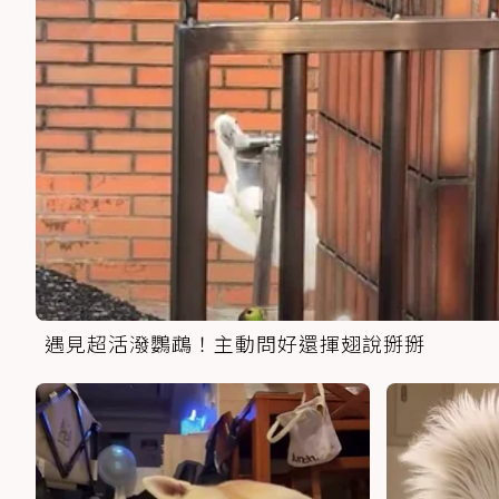
遇見超活潑鸚鵡！主動問好還揮翅說掰掰