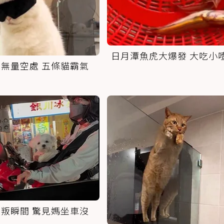
日月潭魚虎大爆發 大吃小
無量空處 五條貓霸氣
叛瞬間 驚見媽坐車沒