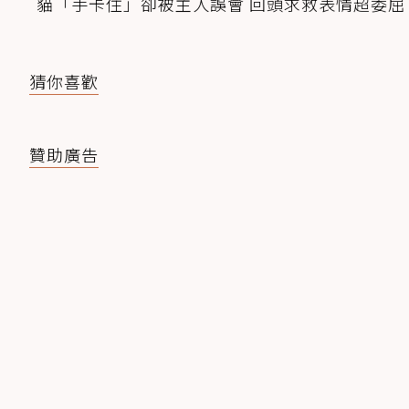
貓「手卡住」卻被主人誤會 回頭求救表情超委屈
猜你喜歡
贊助廣告