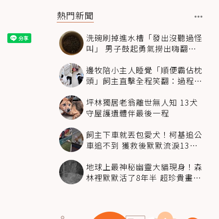
熱門新聞
洗碗刷掉進水槽「發出沒聽過怪
叫」 男子鼓起勇氣撈出嗨翻：
超可愛
邊牧陪小主人睡覺「順便霸佔枕
頭」飼主直擊全程笑翻：過程絲
滑到太自然
坪林獨居老翁離世無人知 13犬
守屋護遺體伴最後一程
飼主下車就丟包愛犬！柯基追公
車追不到 獲救後默默流淚13萬
人心都碎了
地球上最神秘幽靈大貓現身！森
林裡默默活了8年半 超珍貴畫面
科學家嗨翻