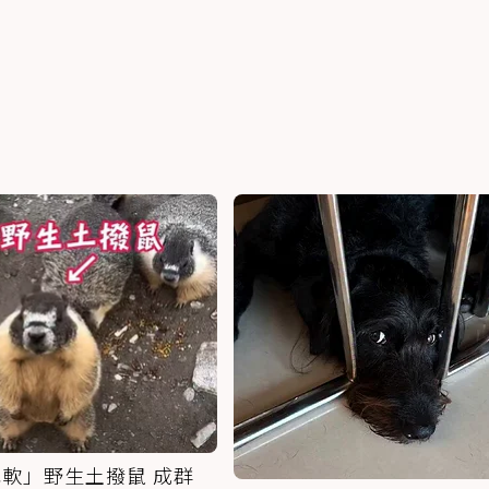
軟」野生土撥鼠 成群