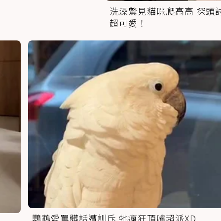
洗澡驚見貓咪爬高高 探頭
超可愛！
鸚鵡愛罵髒話遭訓斥 牠瘋狂頂嘴超派XD