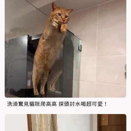
洗澡驚見貓咪爬高高 探頭討水喝超可愛！