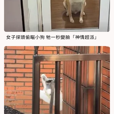
女子探頭偷瞄小狗 牠一秒變臉「神情超派」