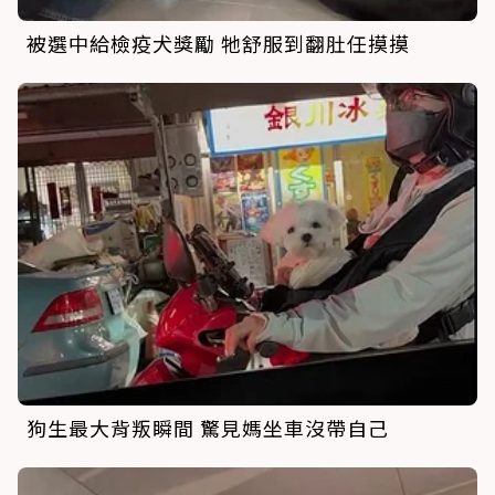
被選中給檢疫犬獎勵 牠舒服到翻肚任摸摸
狗生最大背叛瞬間 驚見媽坐車沒帶自己