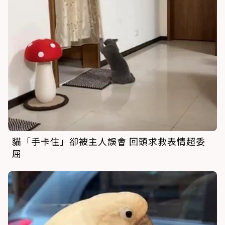
貓「手卡住」卻被主人誤會 回頭求救表情超委
屈