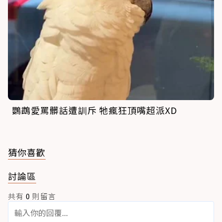
鸚鵡愛罵髒話遭訓斥 牠瘋狂頂嘴超派XD
猜你喜歡
討論區
共有
0
則留言