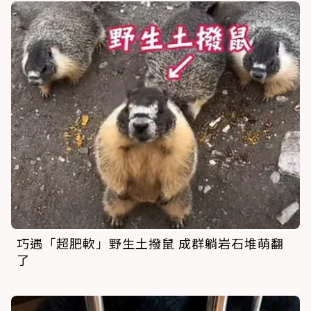
巧遇「超肥軟」野生土撥鼠 成群躺岩石堆萌翻
了