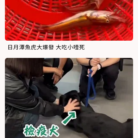
日月潭魚虎大爆發 大吃小噎死