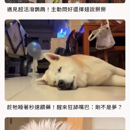
遇見超活潑鸚鵡！主動問好還揮翅說掰掰
趁牠睡著秒速餵藥！醒來狂舔嘴巴：剛不是夢？