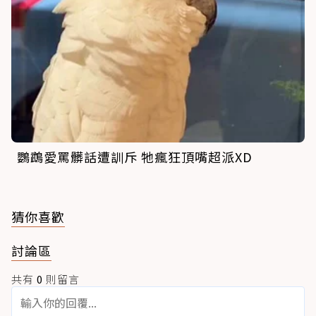
鸚鵡愛罵髒話遭訓斥 牠瘋狂頂嘴超派XD
猜你喜歡
討論區
共有
0
則留言