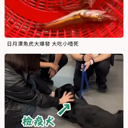
日月潭魚虎大爆發 大吃小噎死