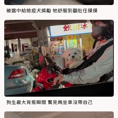
被選中給檢疫犬獎勵 牠舒服到翻肚任摸摸
狗生最大背叛瞬間 驚見媽坐車沒帶自己