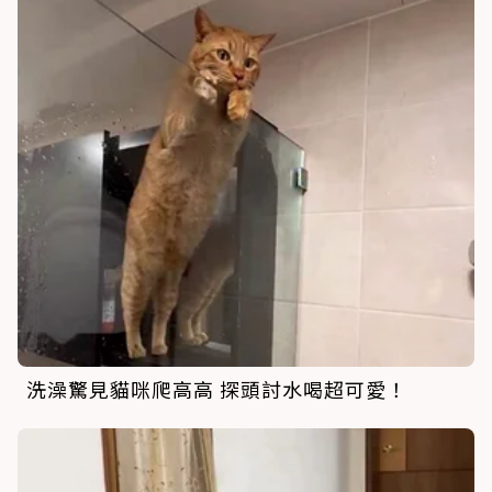
洗澡驚見貓咪爬高高 探頭討水喝超可愛！