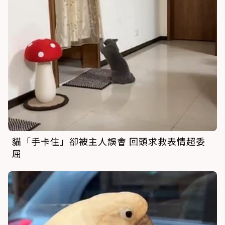
貓「手卡住」卻被主人誤會 回頭求救表情超委
屈