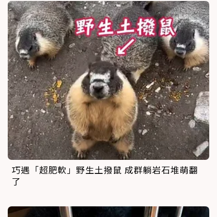
巧遇「超肥軟」野生土撥鼠 成群躺岩石堆萌翻
了