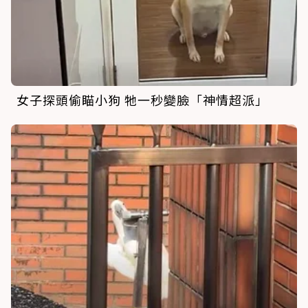
女子探頭偷瞄小狗 牠一秒變臉「神情超派」