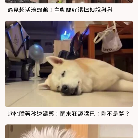
遇見超活潑鸚鵡！主動問好還揮翅說掰掰
趁牠睡著秒速餵藥！醒來狂舔嘴巴：剛不是夢？