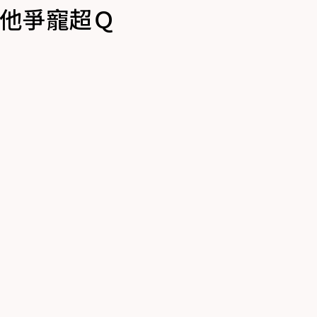
為他爭寵超Ｑ