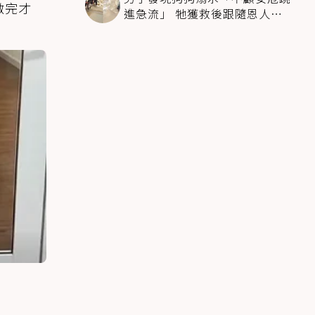
做完才
進急流」 牠獲救後跟隨恩人不
停搖尾致謝