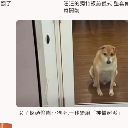
萌翻了
汪汪的獨特飯前儀式 整套
肯開動
女子探頭偷瞄小狗 牠一秒變臉「神情超派」