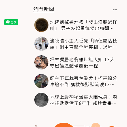
熱門新聞
洗碗刷掉進水槽「發出沒聽過怪
叫」 男子鼓起勇氣撈出嗨翻：
超可愛
邊牧陪小主人睡覺「順便霸佔枕
頭」飼主直擊全程笑翻：過程絲
滑到太自然
坪林獨居老翁離世無人知 13犬
守屋護遺體伴最後一程
飼主下車就丟包愛犬！柯基追公
車追不到 獲救後默默流淚13萬
人心都碎了
地球上最神秘幽靈大貓現身！森
林裡默默活了8年半 超珍貴畫面
科學家嗨翻