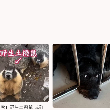
軟」野生土撥鼠 成群