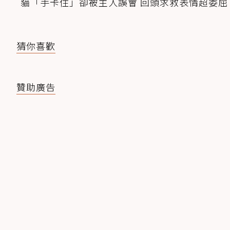
貓「手卡住」卻被主人誤會 回頭求救表情超委屈
猜你喜歡
贊助廣告