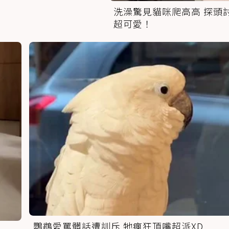
洗澡驚見貓咪爬高高 探頭
超可愛！
鸚鵡愛罵髒話遭訓斥 牠瘋狂頂嘴超派XD