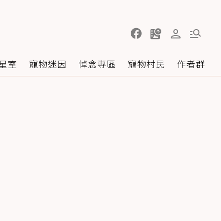
星室
寵物迷因
悼念專區
寵物村民
作者群