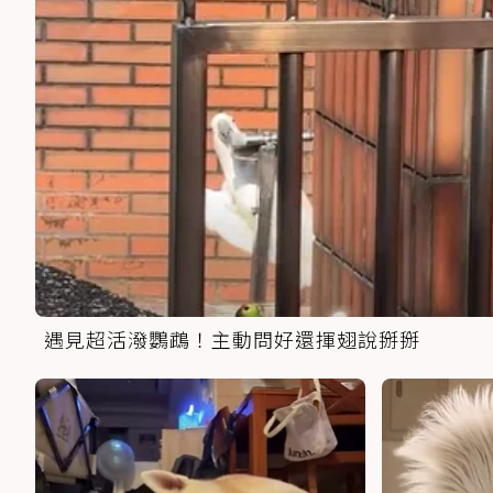
遇見超活潑鸚鵡！主動問好還揮翅說掰掰