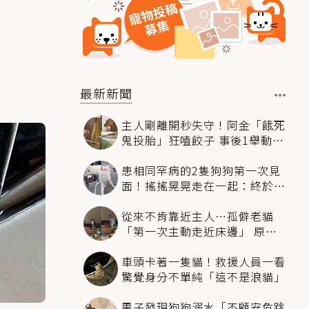
最新新聞
主人剛離開秒失守！阿金「餓死
鬼投胎」狂嗑餃子 事後1舉動反
被讚爆
患相同罕病的2隻狗狗第一次見
面！搖搖晃晃走在一起：終於找
到同伴
從來不肯靠近主人…孤僻老貓
「第一次主動走近床邊」 原因
暖哭網友
車頭卡著一隻貓！救援人員一看
驚覺身分不單純「這不是浪貓」
男子發現狗狗溺水「不顧安危跳