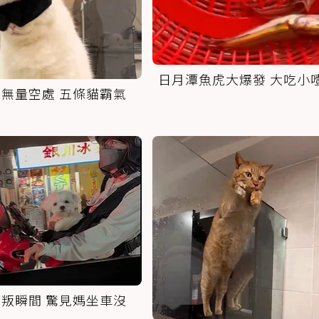
日月潭魚虎大爆發 大吃小
無量空處 五條貓霸氣
叛瞬間 驚見媽坐車沒