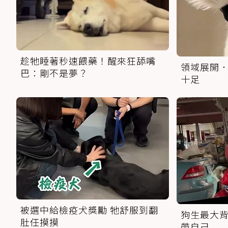
趁牠睡著秒速餵藥！醒來狂舔嘴
領域展開．
巴：剛不是夢？
十足
被選中給檢疫犬獎勵 牠舒服到翻
狗生最大背
肚任摸摸
帶自己