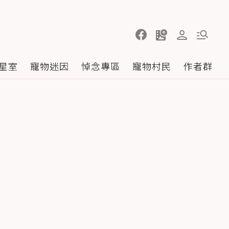
星室
寵物迷因
悼念專區
寵物村民
作者群