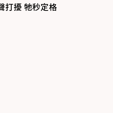
聲打擾 牠秒定格