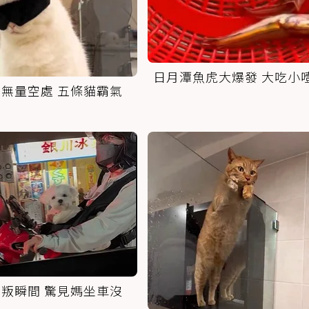
日月潭魚虎大爆發 大吃小
無量空處 五條貓霸氣
叛瞬間 驚見媽坐車沒