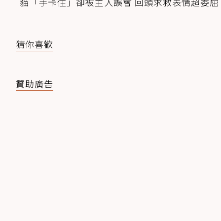
貓「手卡住」卻被主人誤會 回頭求救表情超委屈
猜你喜歡
贊助廣告