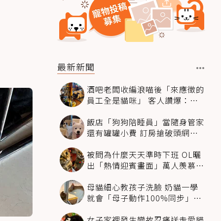
最新新聞
酒吧老闆收編浪喵後「來應徵的
員工全是貓咪」 客人讚爆：來
這不喝酒只擼毛孩
飯店「狗狗陪睡員」當隨身管家
還有罐罐小費 訂房搶破頭網友
卻戰翻了
被問為什麼天天準時下班 OL曬
出「熱情迎賓畫面」萬人羨慕：
情緒價值給太滿
母貓細心教孩子洗臉 奶貓一學
就會「母子動作100%同步」網
融化：太聰明
女子家裡發生變故忍痛送走愛貓