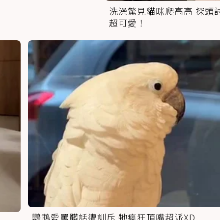
洗澡驚見貓咪爬高高 探頭
超可愛！
鸚鵡愛罵髒話遭訓斥 牠瘋狂頂嘴超派XD