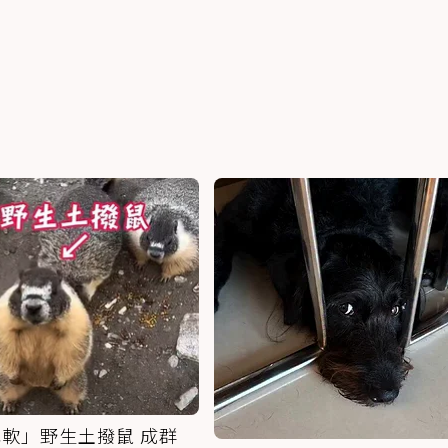
軟」野生土撥鼠 成群