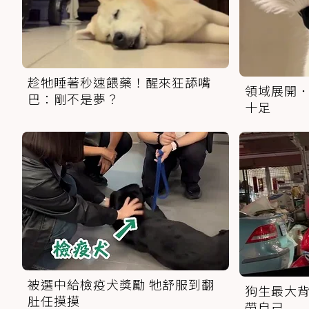
趁牠睡著秒速餵藥！醒來狂舔嘴
領域展開．
巴：剛不是夢？
十足
被選中給檢疫犬獎勵 牠舒服到翻
狗生最大背
肚任摸摸
帶自己