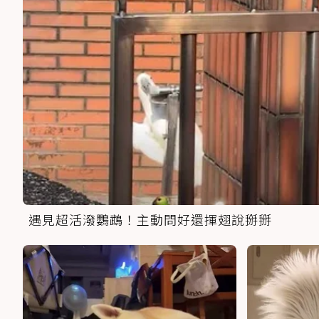
遇見超活潑鸚鵡！主動問好還揮翅說掰掰