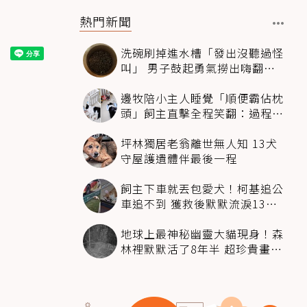
熱門新聞
洗碗刷掉進水槽「發出沒聽過怪
叫」 男子鼓起勇氣撈出嗨翻：
超可愛
邊牧陪小主人睡覺「順便霸佔枕
頭」飼主直擊全程笑翻：過程絲
滑到太自然
坪林獨居老翁離世無人知 13犬
守屋護遺體伴最後一程
飼主下車就丟包愛犬！柯基追公
車追不到 獲救後默默流淚13萬
人心都碎了
地球上最神秘幽靈大貓現身！森
林裡默默活了8年半 超珍貴畫面
科學家嗨翻