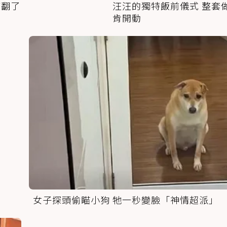
萌翻了
汪汪的獨特飯前儀式 整套
肯開動
女子探頭偷瞄小狗 牠一秒變臉「神情超派」