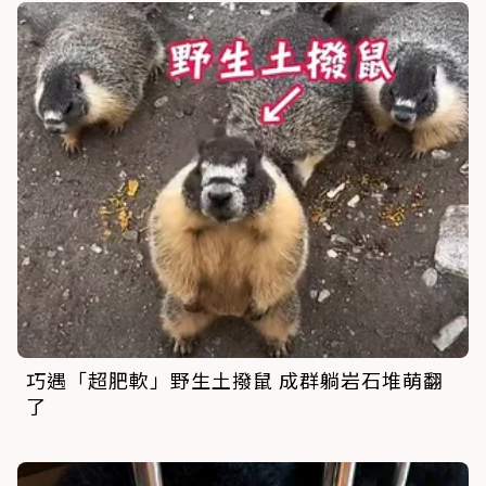
巧遇「超肥軟」野生土撥鼠 成群躺岩石堆萌翻
了