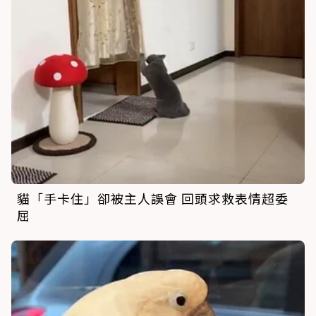
貓「手卡住」卻被主人誤會 回頭求救表情超委
屈