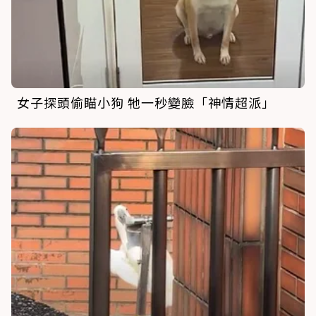
女子探頭偷瞄小狗 牠一秒變臉「神情超派」