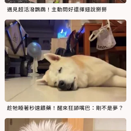
遇見超活潑鸚鵡！主動問好還揮翅說掰掰
趁牠睡著秒速餵藥！醒來狂舔嘴巴：剛不是夢？