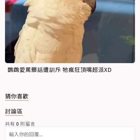
鸚鵡愛罵髒話遭訓斥 牠瘋狂頂嘴超派XD
猜你喜歡
討論區
共有
0
則留言