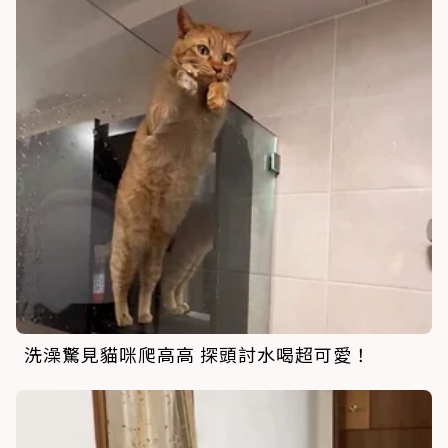
洗澡驚見貓咪爬高高 探頭討水喝超可愛！