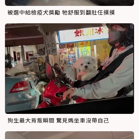
被選中給檢疫犬獎勵 牠舒服到翻肚任摸摸
狗生最大背叛瞬間 驚見媽坐車沒帶自己