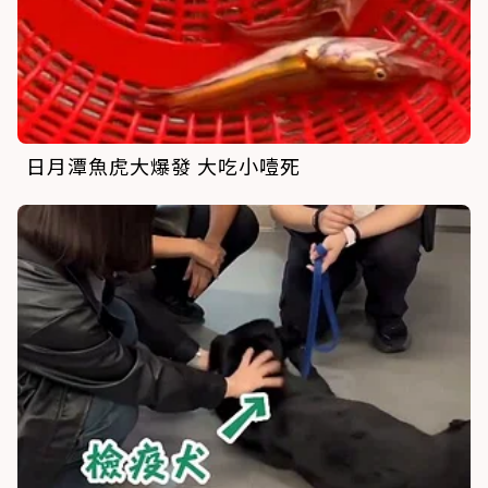
日月潭魚虎大爆發 大吃小噎死