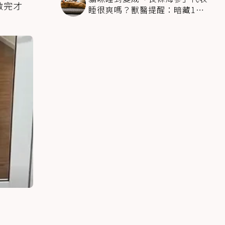
做完才
睡很爽嗎？獸醫提醒：暗藏1種
不適