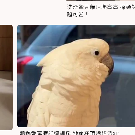
洗澡驚見貓咪爬高高 探頭
超可愛！
鸚鵡愛罵髒話遭訓斥 牠瘋狂頂嘴超派XD