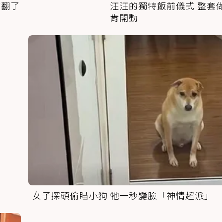
萌翻了
汪汪的獨特飯前儀式 整套
肯開動
女子探頭偷瞄小狗 牠一秒變臉「神情超派」