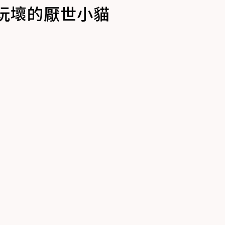
玩壞的厭世小貓