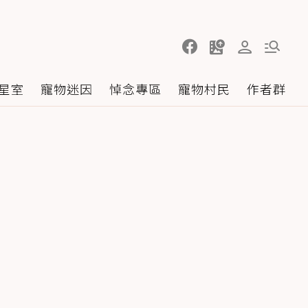
星室
寵物迷因
悼念專區
寵物村民
作者群