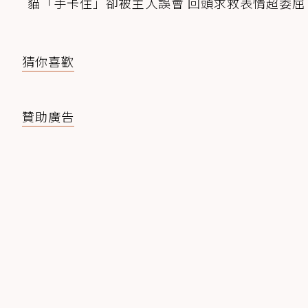
貓「手卡住」卻被主人誤會 回頭求救表情超委屈
猜你喜歡
贊助廣告