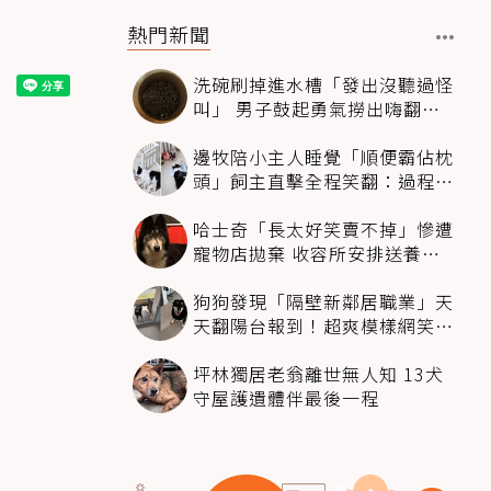
熱門新聞
洗碗刷掉進水槽「發出沒聽過怪
叫」 男子鼓起勇氣撈出嗨翻：
超可愛
邊牧陪小主人睡覺「順便霸佔枕
頭」飼主直擊全程笑翻：過程絲
滑到太自然
哈士奇「長太好笑賣不掉」慘遭
寵物店拋棄 收容所安排送養活
動還是沒人要
狗狗發現「隔壁新鄰居職業」天
天翻陽台報到！超爽模樣網笑
翻：進到遊樂園
坪林獨居老翁離世無人知 13犬
守屋護遺體伴最後一程