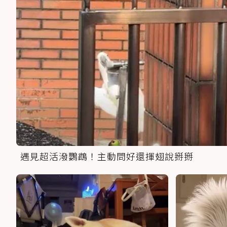
遇見超活潑鸚鵡！主動問好還揮翅說掰掰