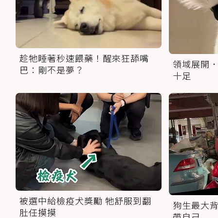
趁牠睡著秒速餵藥！醒來狂舔嘴
領域展開．
巴：剛不是夢？
十足
被選中給檢疫犬獎勵 牠舒服到翻
狗生最大背
肚任摸摸
帶自己