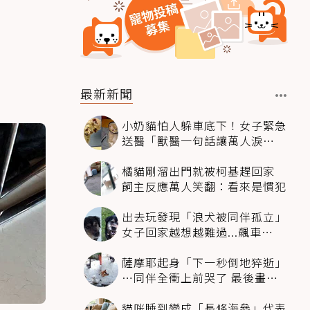
最新新聞
小奶貓怕人躲車底下！女子緊急
送醫「獸醫一句話讓萬人淚
崩」：人類太過份
橘貓剛溜出門就被柯基趕回家
飼主反應萬人笑翻：看來是慣犯
出去玩發現「浪犬被同伴孤立」
女子回家越想越難過...飆車
4500km只為收編牠
薩摩耶起身「下一秒倒地猝逝」
…同伴全衝上前哭了 最後畫面
逼哭萬人
貓咪睡到變成「長條海參」代表