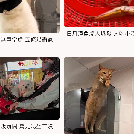
日月潭魚虎大爆發 大吃小
無量空處 五條貓霸氣
叛瞬間 驚見媽坐車沒