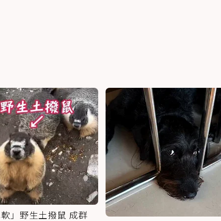
軟」野生土撥鼠 成群