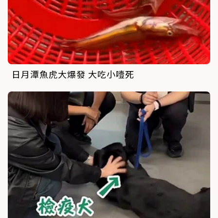
日月潭魚虎大爆發 大吃小噎死