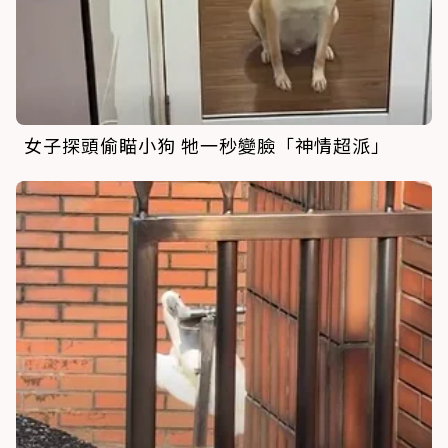
女子探頭偷瞄小狗 牠一秒變臉「神情超派」