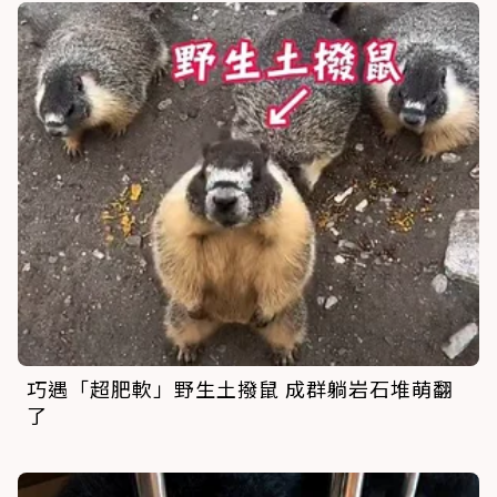
巧遇「超肥軟」野生土撥鼠 成群躺岩石堆萌翻
了