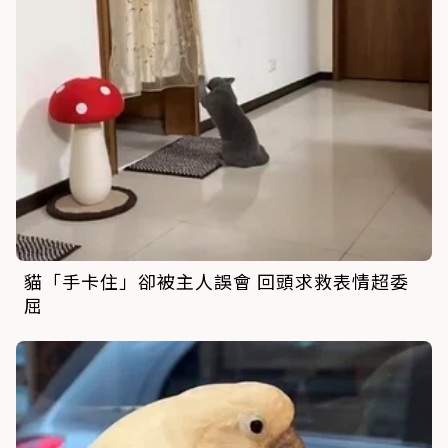
貓「手卡住」卻被主人誤會 回頭求救表情超委
屈