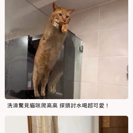
洗澡驚見貓咪爬高高 探頭討水喝超可愛！