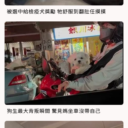
被選中給檢疫犬獎勵 牠舒服到翻肚任摸摸
狗生最大背叛瞬間 驚見媽坐車沒帶自己