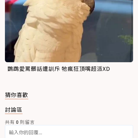
鸚鵡愛罵髒話遭訓斥 牠瘋狂頂嘴超派XD
猜你喜歡
討論區
共有
0
則留言