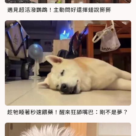
遇見超活潑鸚鵡！主動問好還揮翅說掰掰
趁牠睡著秒速餵藥！醒來狂舔嘴巴：剛不是夢？