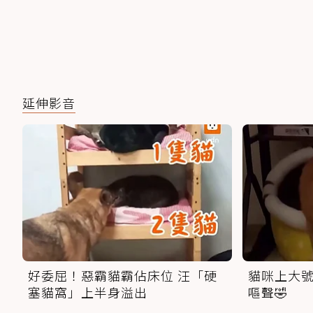
延伸影音
好委屈！惡霸貓霸佔床位 汪「硬
貓咪上大號
塞貓窩」上半身溢出
嘔聲🤣