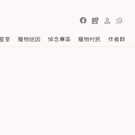
星室
寵物迷因
悼念專區
寵物村民
作者群