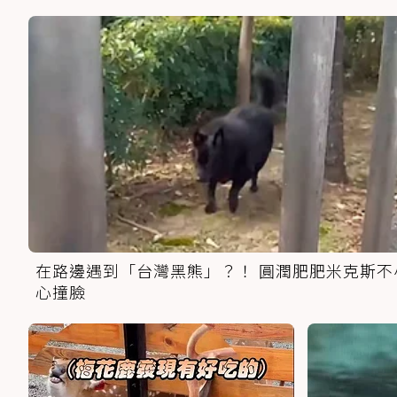
在路邊遇到「台灣黑熊」？！ 圓潤肥肥米克斯不
心撞臉