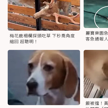
麗寶樂園急
梅花鹿柵欄探頭吃草 下秒喬角度
客急通報
縮回 超聰明！
飯被擋！黃