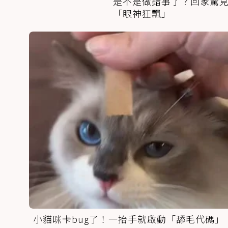
是不是做錯事了？回家驚
「眼神狂飄」
小貓咪卡bug了！一抬手就啟動「舔毛代碼」