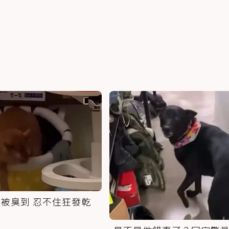
被臭到 忍不住狂發乾