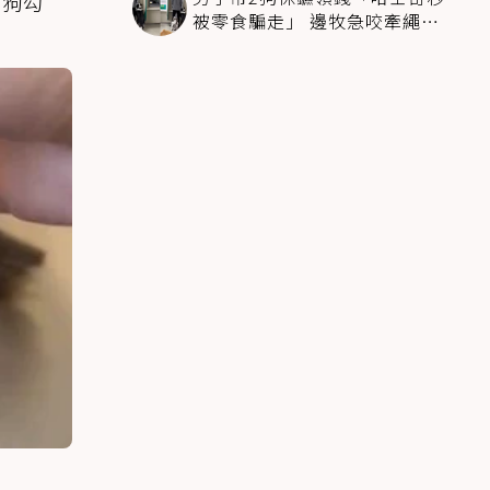
見狗勾
被零食騙走」 邊牧急咬牽繩拽
回：笨死了快過來