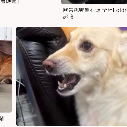
學會轉彎」
歐告挑戰疊石頭 全程hold
超強
鬧