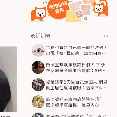
最新新聞
狗狗也有想自己靜一靜的時候！
出現「這4種反應」請勿白目打
擾
街頭直擊飆車族欺負浪犬 下秒
神反轉讓全網慚愧道歉：8+9救
狗狗一命
橘貓逃家2天後自己走回來 網見
飼主居住環境傻眼：這家不回也
罷
貓咪被送去寵物旅館時在想什
麼？超準塔羅揭「喵皇內心
OS」：這組毛孩超想你
男子帶2狗保鑣領錢「哈士奇秒