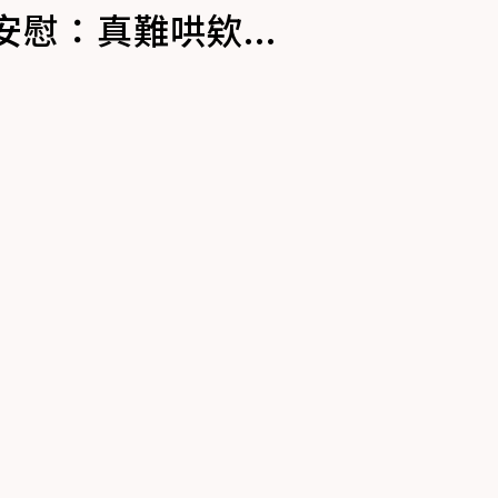
慰：真難哄欸...