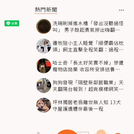
熱門新聞
洗碗刷掉進水槽「發出沒聽過怪
叫」 男子鼓起勇氣撈出嗨翻：
超可愛
邊牧陪小主人睡覺「順便霸佔枕
頭」飼主直擊全程笑翻：過程絲
滑到太自然
哈士奇「長太好笑賣不掉」慘遭
寵物店拋棄 收容所安排送養活
動還是沒人要
狗狗發現「隔壁新鄰居職業」天
天翻陽台報到！超爽模樣網笑
翻：進到遊樂園
坪林獨居老翁離世無人知 13犬
守屋護遺體伴最後一程