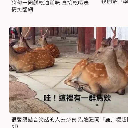
後開竅「
狗勾一聞餅乾油耗味 直接乾嘔表
情笑翻網
很愛講諧音笑話的人去奈良 沿途狂開「鹿」梗超
XD