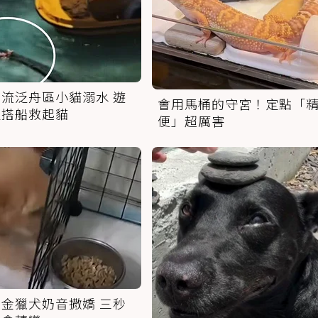
流泛舟區小貓溺水 遊
會用馬桶的守宮！定點「
人搭船救起貓
便」超厲害
金獵犬奶音撒嬌 三秒