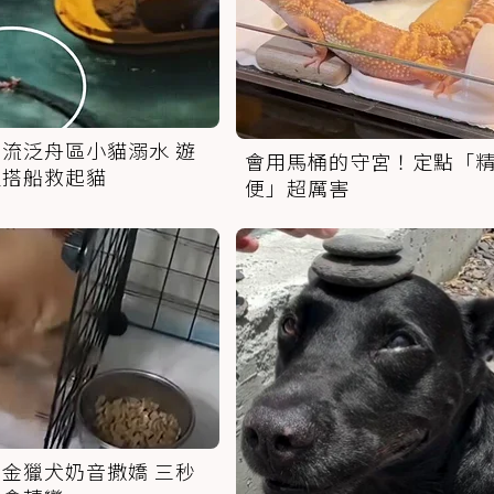
流泛舟區小貓溺水 遊
會用馬桶的守宮！定點「
人搭船救起貓
便」超厲害
金獵犬奶音撒嬌 三秒