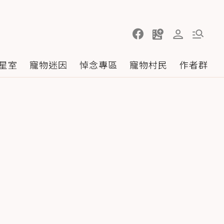
星室
寵物迷因
悼念專區
寵物村民
作者群