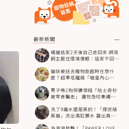
最新新聞
橘貓逃家2天後自己走回來 網見
飼主居住環境傻眼：這家不回也
罷
貓咪被送去寵物旅館時在想什
麼？超準塔羅揭「喵皇內心
OS」：這組毛孩超想你
男子帶2狗保鑣領錢「哈士奇秒
被零食騙走」 邊牧急咬牽繩拽
回：笨死了快過來
洗了9遍水還是黑的！「煤炭級
黑貓」流出滿缸髒水 露出真身
全場看傻
為浪浪發聲！「PAWER LOVE