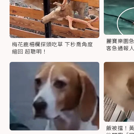
麗寶樂園急
梅花鹿柵欄探頭吃草 下秒喬角度
客急通報
縮回 超聰明！
飯被擋！黃