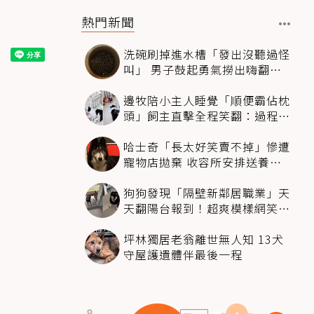
熱門新聞
洗碗刷掉進水槽「發出沒聽過怪
叫」 男子鼓起勇氣撈出嗨翻：
超可愛
邊牧陪小主人睡覺「順便霸佔枕
頭」飼主直擊全程笑翻：過程絲
滑到太自然
哈士奇「長太好笑賣不掉」慘遭
寵物店拋棄 收容所安排送養活
動還是沒人要
狗狗發現「隔壁新鄰居職業」天
天翻陽台報到！超爽模樣網笑
翻：進到遊樂園
坪林獨居老翁離世無人知 13犬
守屋護遺體伴最後一程