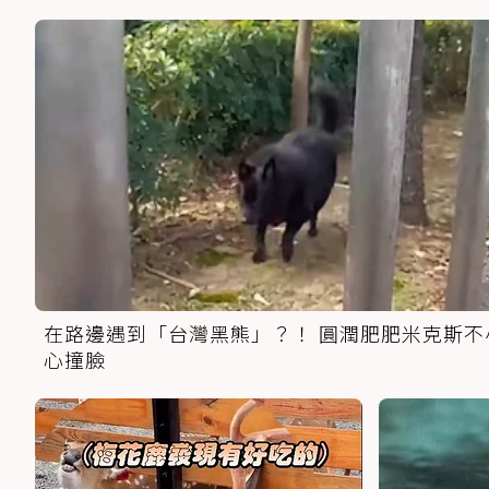
在路邊遇到「台灣黑熊」？！ 圓潤肥肥米克斯不
心撞臉