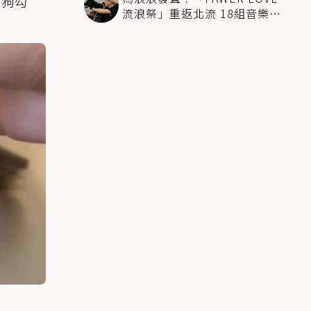
見狗勾
流浪祭」重返北流 18組音樂人
唱出最溫柔陪伴