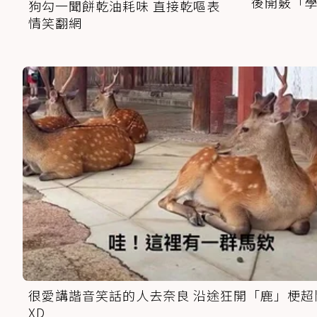
後開竅「
狗勾一聞餅乾油耗味 直接乾嘔表
情笑翻網
很愛講諧音笑話的人去奈良 沿途狂開「鹿」梗超
XD