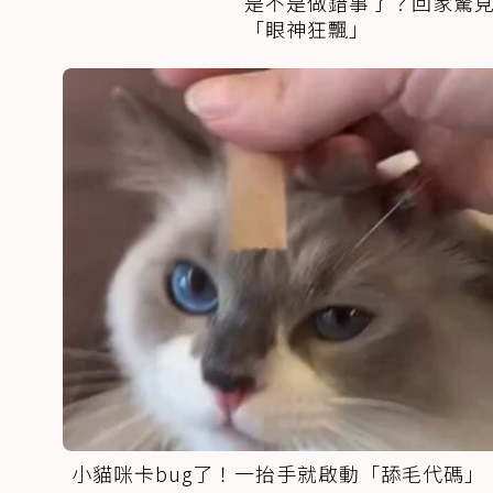
是不是做錯事了？回家驚
「眼神狂飄」
小貓咪卡bug了！一抬手就啟動「舔毛代碼」