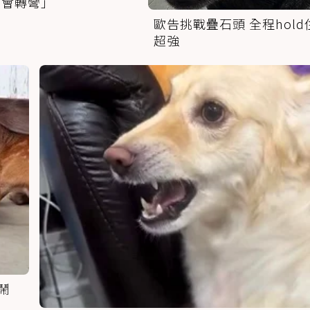
學會轉彎」
歐告挑戰疊石頭 全程hold
超強
鬧