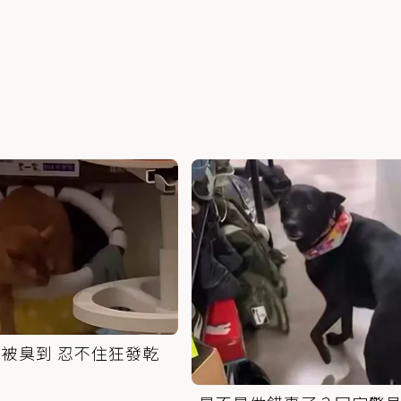
被臭到 忍不住狂發乾