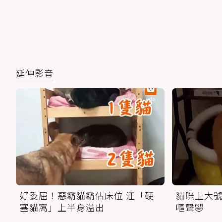
延伸影音
好委屈！惡霸貓霸佔床位 汪「硬
貓咪上大號
塞貓窩」上半身溢出
嘔聲🤣