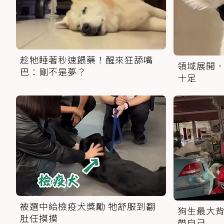
趁牠睡著秒速餵藥！醒來狂舔嘴
領域展開．
巴：剛不是夢？
十足
被選中給檢疫犬獎勵 牠舒服到翻
狗生最大背
肚任摸摸
帶自己