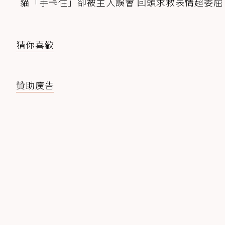
貓「手卡住」卻被主人誤會 回頭求救表情超委屈
猜你喜歡
贊助廣告