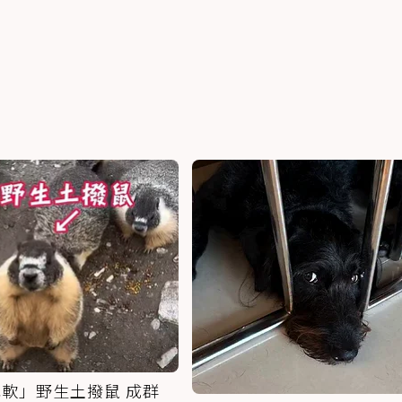
軟」野生土撥鼠 成群