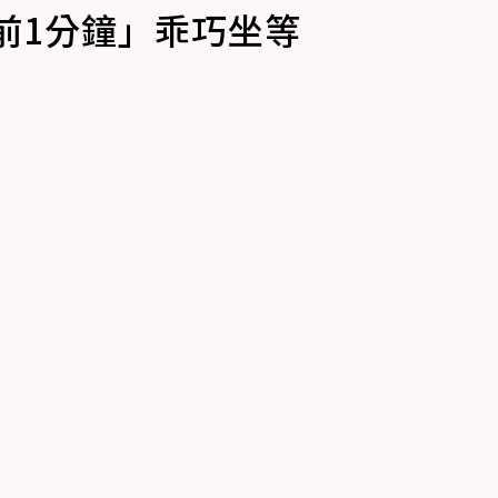
前1分鐘」乖巧坐等