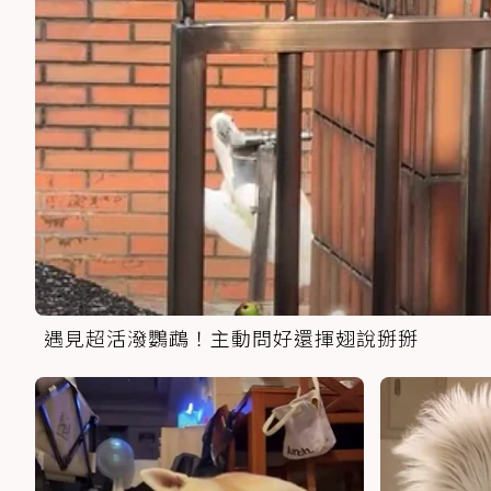
遇見超活潑鸚鵡！主動問好還揮翅說掰掰