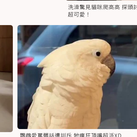
洗澡驚見貓咪爬高高 探頭
超可愛！
鸚鵡愛罵髒話遭訓斥 牠瘋狂頂嘴超派XD