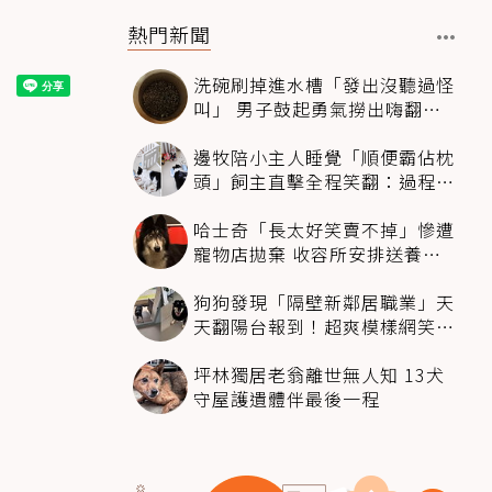
熱門新聞
洗碗刷掉進水槽「發出沒聽過怪
叫」 男子鼓起勇氣撈出嗨翻：
超可愛
邊牧陪小主人睡覺「順便霸佔枕
頭」飼主直擊全程笑翻：過程絲
滑到太自然
哈士奇「長太好笑賣不掉」慘遭
寵物店拋棄 收容所安排送養活
動還是沒人要
狗狗發現「隔壁新鄰居職業」天
天翻陽台報到！超爽模樣網笑
翻：進到遊樂園
坪林獨居老翁離世無人知 13犬
守屋護遺體伴最後一程