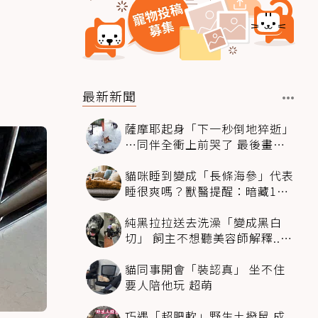
最新新聞
薩摩耶起身「下一秒倒地猝逝」
…同伴全衝上前哭了 最後畫面
逼哭萬人
貓咪睡到變成「長條海參」代表
睡很爽嗎？獸醫提醒：暗藏1種
不適
純黑拉拉送去洗澡「變成黑白
切」 飼主不想聽美容師解釋..衝
現場秒道歉
貓同事開會「裝認真」 坐不住
要人陪他玩 超萌
巧遇「超肥軟」野生土撥鼠 成