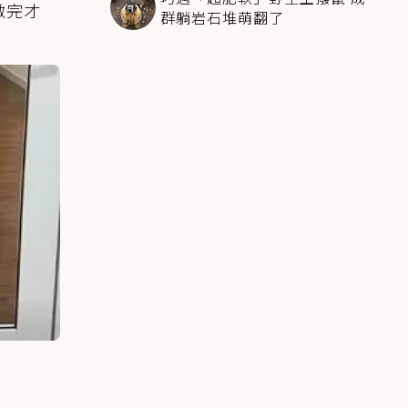
做完才
群躺岩石堆萌翻了