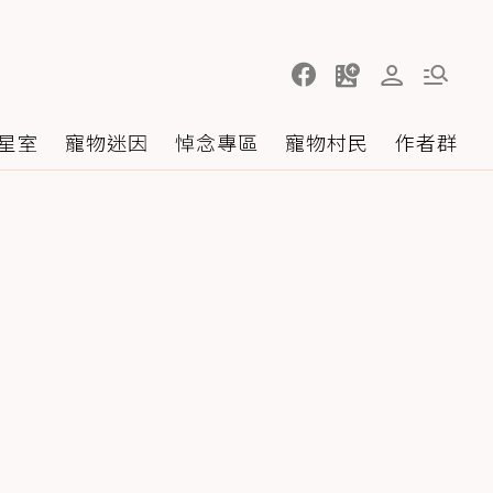
星室
寵物迷因
悼念專區
寵物村民
作者群