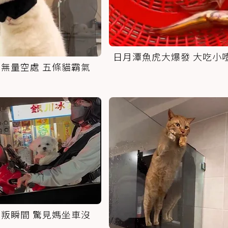
日月潭魚虎大爆發 大吃小
無量空處 五條貓霸氣
叛瞬間 驚見媽坐車沒