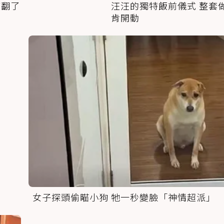
萌翻了
汪汪的獨特飯前儀式 整套
肯開動
女子探頭偷瞄小狗 牠一秒變臉「神情超派」