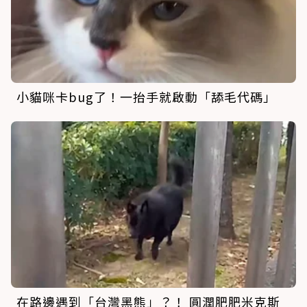
小貓咪卡bug了！一抬手就啟動「舔毛代碼」
在路邊遇到「台灣黑熊」？！ 圓潤肥肥米克斯