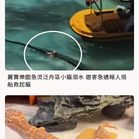
麗寶樂園急流泛舟區小貓溺水 遊客急通報人搭
船救起貓