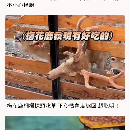
不小心撞臉
梅花鹿柵欄探頭吃草 下秒喬角度縮回 超聰明！