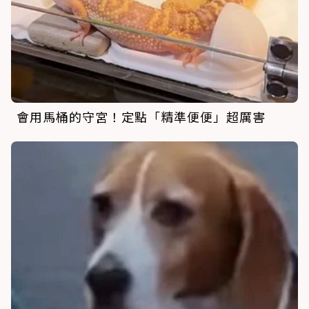
會用馬桶的守宮！定點「精準便便」超厲害