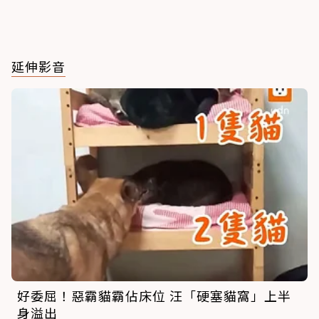
延伸影音
好委屈！惡霸貓霸佔床位 汪「硬塞貓窩」上半
身溢出