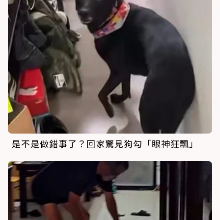
是不是做錯事了？回家驚見狗勾「眼神狂飄」