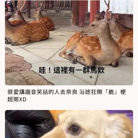
很愛講諧音笑話的人去奈良 沿途狂開「鹿」梗
超鬧XD