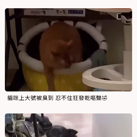
貓咪上大號被臭到 忍不住狂發乾嘔聲🤣