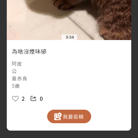
為啥沒煙味🤣
阿皮
公
曼赤肯
5歲
2
0
我要投稿