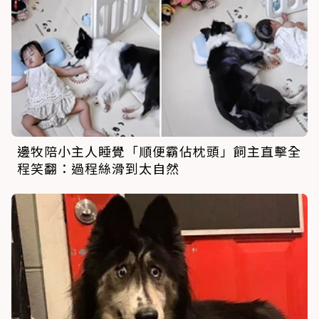
邊牧陪小主人睡覺「順便霸佔枕頭」飼主直擊全
程笑翻：過程絲滑到太自然