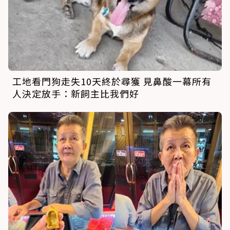
工地看門狗走失10天終於尋獲 見鼻酸一幕所有
人決定放手：新飼主比我們好