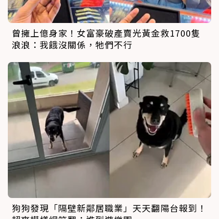
曾擁上億身家！女富豪破產賣光黃金救1700隻
浪浪：我餓沒關係，牠們不行
狗狗發現「隔壁新鄰居職業」天天翻陽台報到！