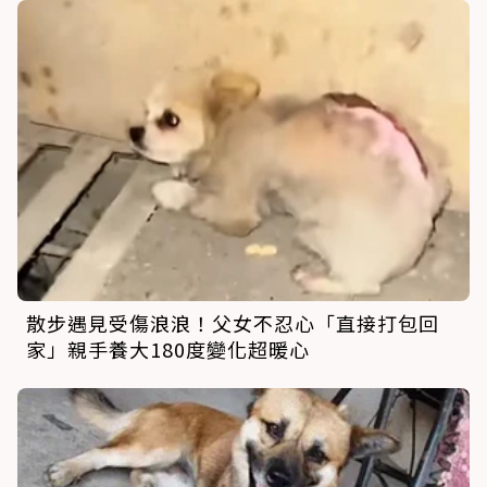
散步遇見受傷浪浪！父女不忍心「直接打包回
家」親手養大180度變化超暖心