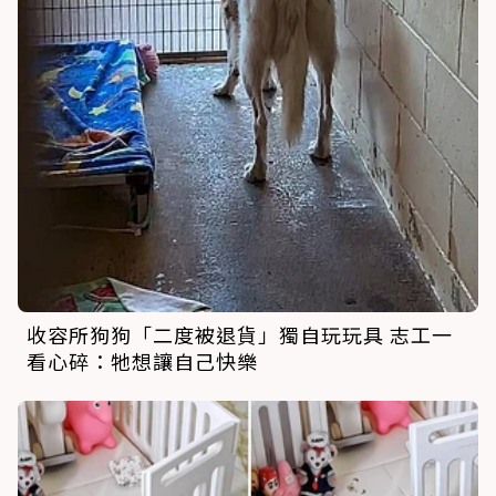
收容所狗狗「二度被退貨」獨自玩玩具 志工一
看心碎：牠想讓自己快樂