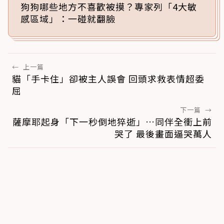
狗狗哪些地方不喜歡被摸？專家列「4大敏
感區域」：一碰就翻臉
←
上一篇
貓「手卡住」卻被主人誤會 回頭求救表情超委
屈
下一篇
→
薩摩耶起身「下一秒倒地猝逝」…同伴全衝上前
哭了 最後畫面逼哭萬人