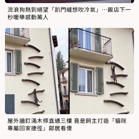
流浪狗熱到絕望「趴門縫想吹冷氣」…飯店下一
秒暖舉感動萬人
屋外牆釘滿木條直通三樓 竟是飼主打造「貓咪
專屬回家捷徑」鄰居看傻