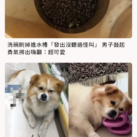
洗碗刷掉進水槽「發出沒聽過怪叫」 男子鼓起
勇氣撈出嗨翻：超可愛