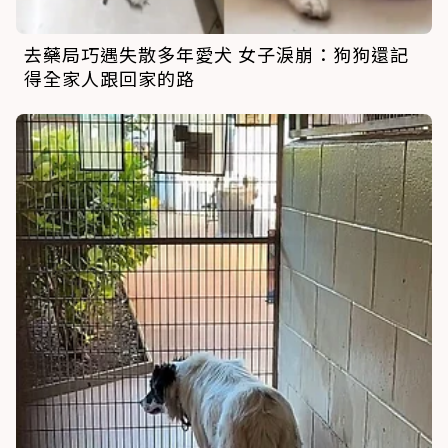
去藥局巧遇失散多年愛犬 女子淚崩：狗狗還記
得全家人跟回家的路