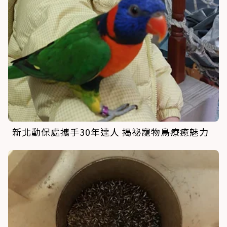
新北動保處攜手30年達人 揭祕寵物鳥療癒魅力