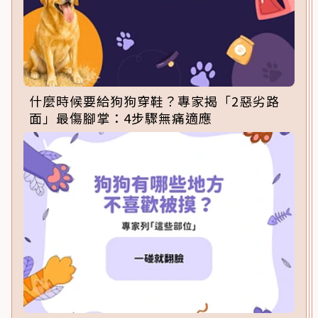
什麼時候要給狗狗穿鞋？專家揭「2惡劣路
面」最傷腳掌：4步驟無痛適應