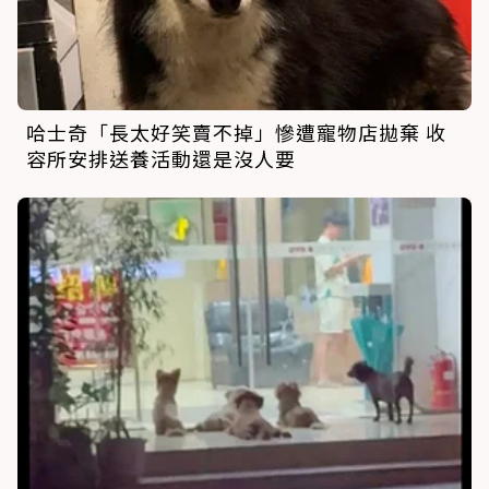
哈士奇「長太好笑賣不掉」慘遭寵物店拋棄 收
容所安排送養活動還是沒人要