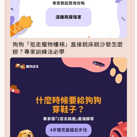
狗狗「拒走寵物樓梯」直接跳床跳沙發怎麼
辦？專家訓練法必學