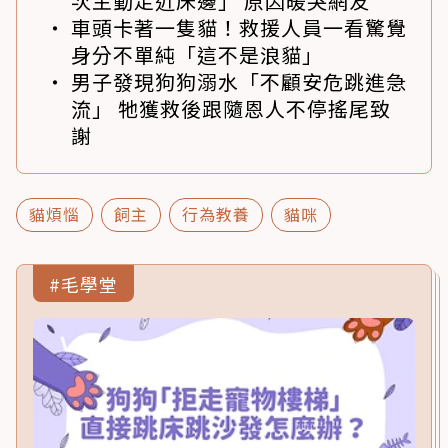
次主動走近床邊」 原因暖哭網友
車頭卡著一隻貓！救援人員一看驚覺
身分不單純「這不是浪貓」
男子發現狗狗溺水「不顧安危跳進急
流」 牠獲救後跟隨恩人不停搖尾致
謝
貓煩惱
飼主
行為教養
貓咪
#毛學堂