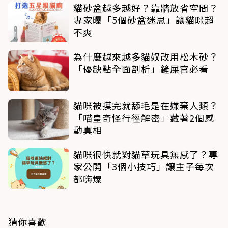
貓砂盆越多越好？靠牆放省空間？
專家曝「5個砂盆迷思」讓貓咪超
不爽
為什麼越來越多貓奴改用松木砂？
「優缺點全面剖析」鏟屎官必看
貓咪被摸完就舔毛是在嫌棄人類？
「喵皇奇怪行徑解密」藏著2個感
動真相
貓咪很快就對貓草玩具無感了？專
家公開「3個小技巧」讓主子每次
都嗨爆
猜你喜歡