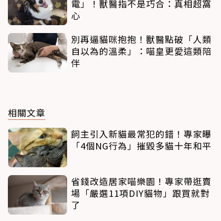
電」！獸醫指不是巧合：真相超窩
心
別再逼貓咪抱抱！獸醫點破「人類
自以為的溫柔」：喵皇更愛這類陪
伴
相關文章
飼主引入新貓最常犯的錯！專家曝
「4個NG行為」摧毀多貓十年和平
省錢改造居家喵樂園！專家帶逛賣
場「嚴選11項DIY貓物」跟買就對
了