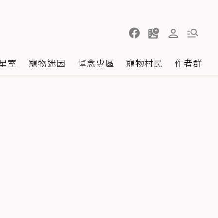
星室
寵物迷因
悼念專區
寵物村民
作者群