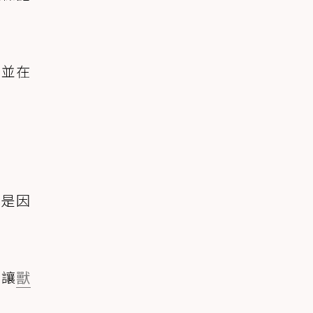
，並在
能是因
好讓
獸