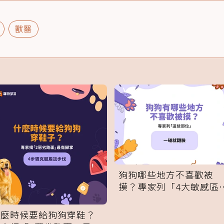
獸醫
狗狗哪些地方不喜歡被
摸？專家列「4大敏感區
域」：一碰就翻臉
什麼時候要給狗狗穿鞋？