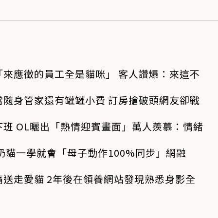
「來應徵的員工全是貓咪」 客人讚爆：來這不
當隨身管家還有罐罐小費 訂房搶破頭網友卻戰
班 OL曬出「熱情迎賓畫面」萬人羨慕：情緒
奶貓一學就會「母子動作100%同步」網融
送走愛貓 2年後在領養網站發現熟悉身影全