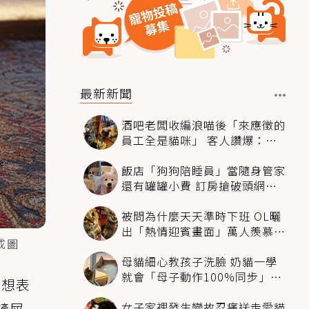
最新新聞
酒吧老闆收編浪喵後「來應徵的
員工全是貓咪」 客人讚爆：來
這不喝酒只擼毛孩
飯店「狗狗陪睡員」當隨身管家
還有罐罐小費 訂房搶破頭網友
卻戰翻了
被問為什麼天天準時下班 OL曬
出「熱情迎賓畫面」萬人羨慕：
成圖
情緒價值給太滿
母貓細心教孩子洗臉 奶貓一學
就會「母子動作100%同步」網
緒想表
融化：太聰明
女子家裡發生變故忍痛送走愛貓
鏟屎