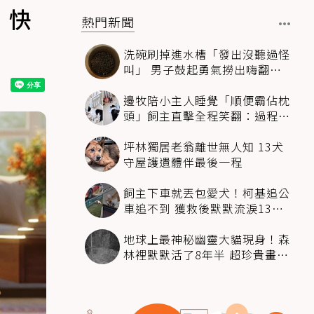
：快
熱門新聞
洗碗刷掉進水槽「發出沒聽過怪
叫」 男子鼓起勇氣撈出嗨翻：
超可愛
邊牧陪小主人睡覺「順便霸佔枕
頭」飼主直擊全程笑翻：過程絲
滑到太自然
坪林獨居老翁離世無人知 13犬
守屋護遺體伴最後一程
飼主下車就丟包愛犬！柯基追公
車追不到 獲救後默默流淚13萬
人心都碎了
地球上最神秘幽靈大貓現身！森
林裡默默活了8年半 超珍貴畫面
科學家嗨翻