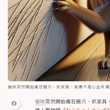
貓咪突然開始瘋狂磨爪、抓家具，其實不是心血來潮或
貓咪
突然開始瘋狂磨爪、抓家具
達！寵物網《
ねこちゃんホンポ