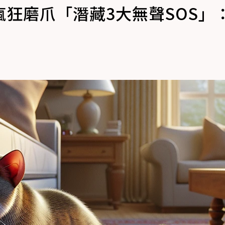
狂磨爪「潛藏3大無聲SOS」