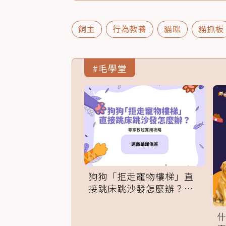
飼主
行為教養
貓咪
貓抓板
#毛學堂
狗狗「拒走寵物樓梯」直
接跳床跳沙發怎麼辦？專
家訓練法必學