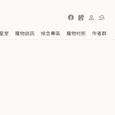
星室
寵物迷因
悼念專區
寵物村民
作者群