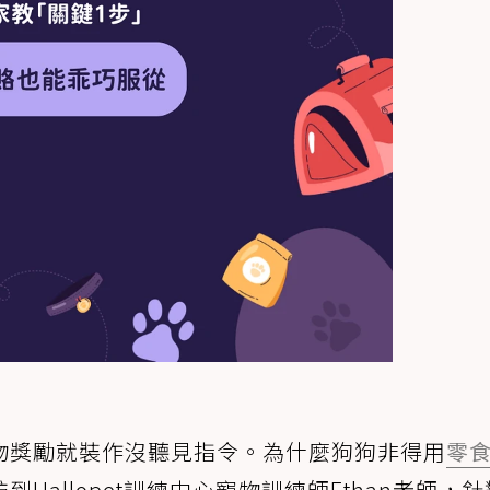
物獎勵就裝作沒聽見指令。為什麼狗狗非得用
零
allopet訓練中心寵物訓練師Ethan老師，