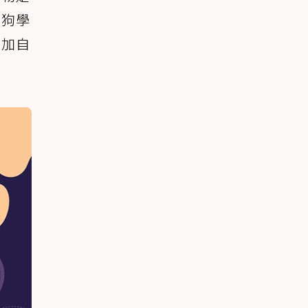
狗狗學
更加自