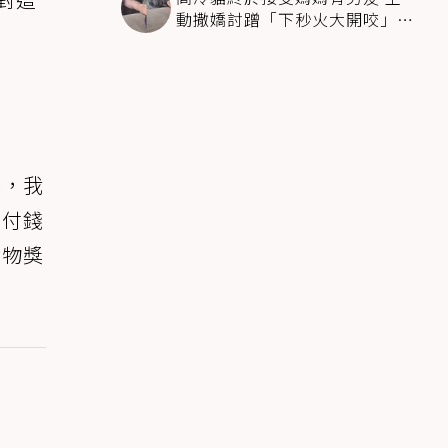
動撒嬌討蹭「下秒火大開咬」飼
主下巴掉了
說，我
不付錢
食物獎