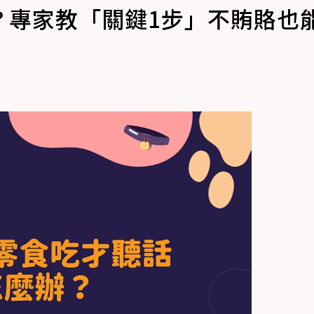
？專家教「關鍵1步」不賄賂也