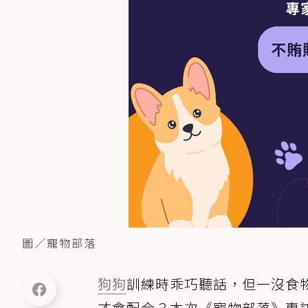
圖／寵物部落
狗狗
訓練時乖巧聽話，但一沒食
才會配合？本次《寵物部落》專訪到H