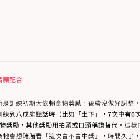
情願配合
而是訓練初期太依賴食物獎勵，後續沒做好調整
訓練到八成能聽話時（比如「坐下」，7次中有6
食物獎勵，其他獎勵用拍頭或口頭稱讚替代。
這樣
為牠會想賭賭看「這次會不會中獎」，時間久了