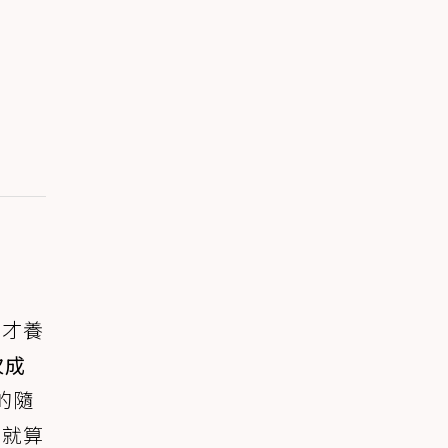
，才養
次成
的隨
，就算