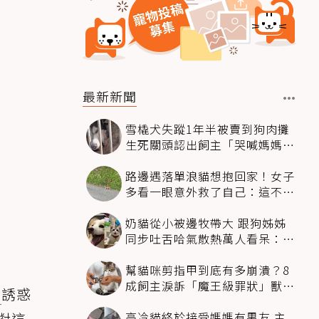
最新新聞
雪橇犬失蹤1年半被賣到狗肉攤
生死關頭認出飼主「哭喊媽媽」
奇蹟回家
路邊遇落單浪貓想抱回家！女子
多看一眼意外救了自己：這不能
養
奶貓從小被邊牧帶大 跟狗姊姊
同步吐舌哈氣散熱萬人看呆：靈
魂同化了
幫貓咪剪指甲到底有多崩潰？8
成飼主淚訴「魔王級罪狀」獸醫
食
誘惑
揭降伏時機
高冷貓終於接受媽媽有男友 主
針對這