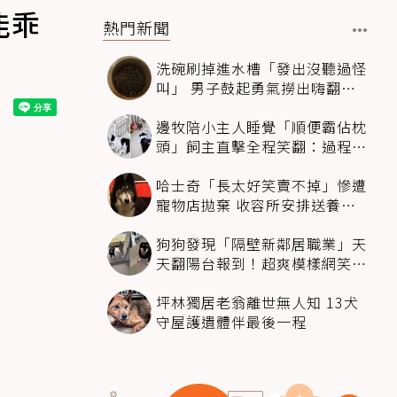
能乖
熱門新聞
洗碗刷掉進水槽「發出沒聽過怪
叫」 男子鼓起勇氣撈出嗨翻：
超可愛
邊牧陪小主人睡覺「順便霸佔枕
頭」飼主直擊全程笑翻：過程絲
滑到太自然
哈士奇「長太好笑賣不掉」慘遭
寵物店拋棄 收容所安排送養活
動還是沒人要
狗狗發現「隔壁新鄰居職業」天
天翻陽台報到！超爽模樣網笑
翻：進到遊樂園
坪林獨居老翁離世無人知 13犬
守屋護遺體伴最後一程