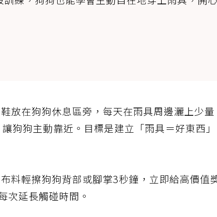
雨鞋放在狗狗休息區旁，每天在雨具周邊灑上少量
，讓狗狗主動靠近。目標是建立「雨具＝好東西」
的布料輕擦狗狗背部或腳掌3秒鐘，立即給高價值
每次延長觸碰時間。