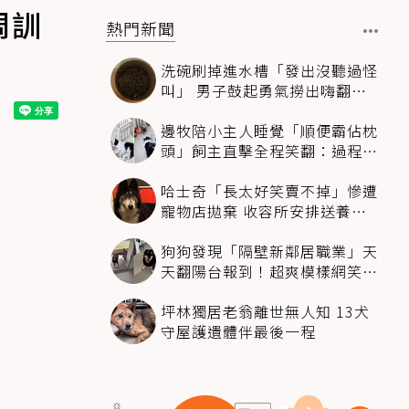
周訓
熱門新聞
洗碗刷掉進水槽「發出沒聽過怪
叫」 男子鼓起勇氣撈出嗨翻：
超可愛
邊牧陪小主人睡覺「順便霸佔枕
頭」飼主直擊全程笑翻：過程絲
滑到太自然
哈士奇「長太好笑賣不掉」慘遭
寵物店拋棄 收容所安排送養活
動還是沒人要
狗狗發現「隔壁新鄰居職業」天
天翻陽台報到！超爽模樣網笑
翻：進到遊樂園
坪林獨居老翁離世無人知 13犬
守屋護遺體伴最後一程