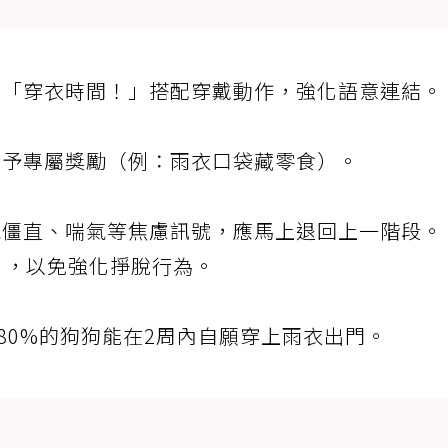
如「穿衣時間！」搭配穿戴動作，強化語意連結。
給予專屬獎勵（例：雨衣口袋藏零食）。
現僵直、喘氣等焦慮訊號，應馬上退回上一階段。
」，以免強化掙脫行為。
80%的狗狗能在2周內自願穿上雨衣出門。