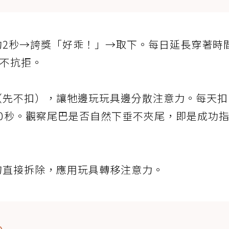
約2秒→誇獎「好乖！」→取下。每日延長穿著時
且不抗拒。
（先不扣），讓牠邊玩玩具邊分散注意力。每天扣
0秒。觀察尾巴是否自然下垂不夾尾，即是成功
勿直接拆除，應用玩具轉移注意力。