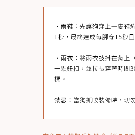
•雨鞋
：先讓狗穿上一隻鞋
1秒，最終達成每腳穿15秒
•雨衣
：將雨衣披掛在背上
一顆鈕扣，並拉長穿著時間3
標。
禁忌
：當狗抓咬裝備時，切