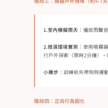
階段三：模擬戶外情境（約5-7
1.室內模擬雨天
：播放雨聲
2.微濕環境實測
：使用噴霧
行戶外探索（限時2分鐘）
小撇步
：訓練前先帶狗狗運動
階段四：正向行為固化