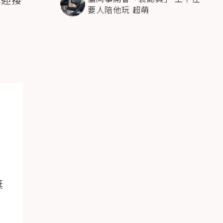
要人陪他玩 超萌
獎