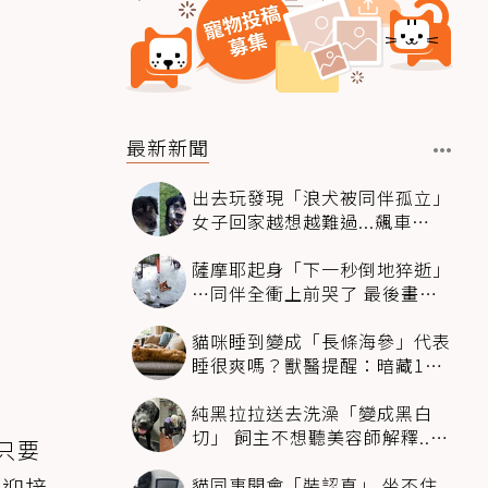
最新新聞
出去玩發現「浪犬被同伴孤立」
女子回家越想越難過...飆車
4500km只為收編牠
薩摩耶起身「下一秒倒地猝逝」
…同伴全衝上前哭了 最後畫面
逼哭萬人
貓咪睡到變成「長條海參」代表
睡很爽嗎？獸醫提醒：暗藏1種
不適
純黑拉拉送去洗澡「變成黑白
切」 飼主不想聽美容師解釋..衝
實只要
現場秒道歉
貓同事開會「裝認真」 坐不住
心迎接