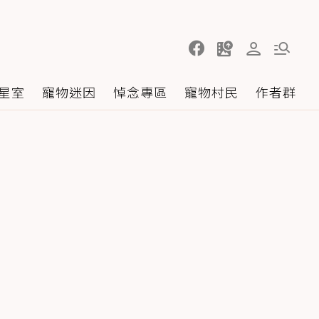
星室
寵物迷因
悼念專區
寵物村民
作者群