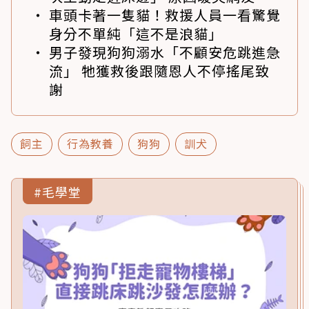
車頭卡著一隻貓！救援人員一看驚覺
身分不單純「這不是浪貓」
男子發現狗狗溺水「不顧安危跳進急
流」 牠獲救後跟隨恩人不停搖尾致
謝
飼主
行為教養
狗狗
訓犬
#毛學堂