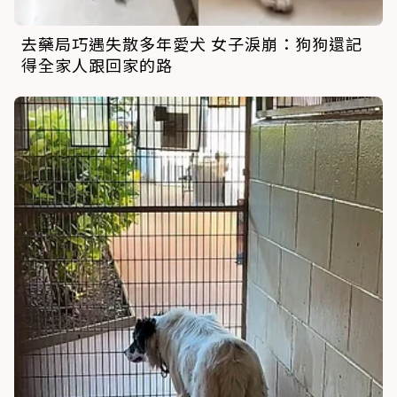
去藥局巧遇失散多年愛犬 女子淚崩：狗狗還記
得全家人跟回家的路