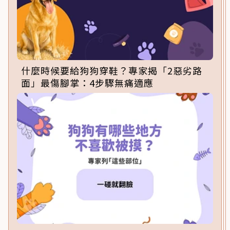
什麼時候要給狗狗穿鞋？專家揭「2惡劣路
面」最傷腳掌：4步驟無痛適應