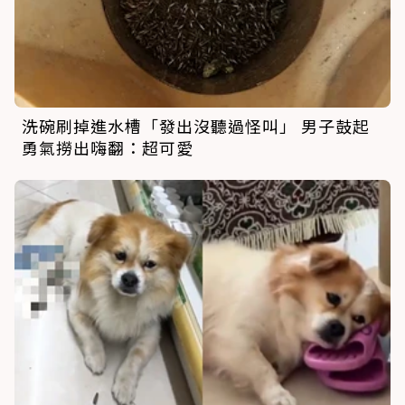
洗碗刷掉進水槽「發出沒聽過怪叫」 男子鼓起
勇氣撈出嗨翻：超可愛