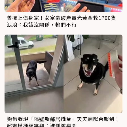
曾擁上億身家！女富豪破產賣光黃金救1700隻
浪浪：我餓沒關係，牠們不行
狗狗發現「隔壁新鄰居職業」天天翻陽台報到！
超爽模樣網笑翻：進到遊樂園