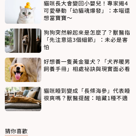
貓咪長大會變回小嬰兒！專家揭4
可愛舉動「幼貓魂爆發」：本喵還
想當寶寶～
狗狗突然躲起來是怎麼了？獸醫指
「先注意這3個細節」：未必是害
怕
好想養一隻黃金獵犬？「犬界暖男
飼養手冊」相處祕訣與現實面必看
貓咪睡到變成「長條海參」代表睡
很爽嗎？獸醫提醒：暗藏1種不適
猜你喜歡