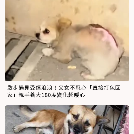
散步遇見受傷浪浪！父女不忍心「直接打包回
家」親手養大180度變化超暖心