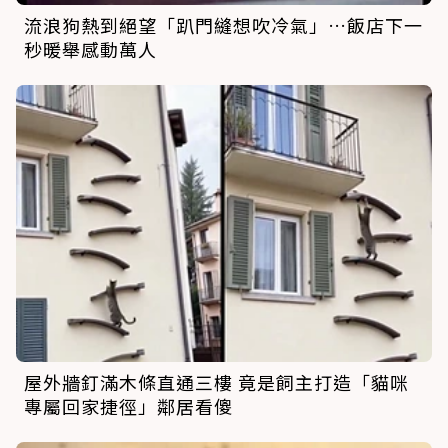
流浪狗熱到絕望「趴門縫想吹冷氣」…飯店下一
秒暖舉感動萬人
屋外牆釘滿木條直通三樓 竟是飼主打造「貓咪
專屬回家捷徑」鄰居看傻