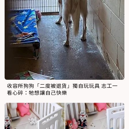
收容所狗狗「二度被退貨」獨自玩玩具 志工一
看心碎：牠想讓自己快樂