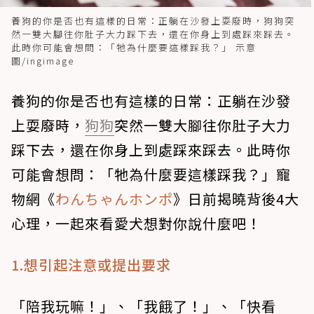
養狗的你是否也有這樣的日常：正躺在沙發上耍廢時，狗狗突
然一雙大腳往你肚子大力踩下去，還在你身上到處踩來踩去。
此時你可能會想問：「牠為什麼要這樣踩我？」 示意
圖/ingimage
養狗的你是否也有這樣的日常：正躺在沙發
上耍廢時，
狗狗
突然一雙大腳往你肚子大力
踩下去，還在你身上到處踩來踩去。此時你
可能會想問：「牠為什麼要這樣踩我？」寵
物網《
わんちゃんホンポ
》日前揭曉背後4大
心理，一起來看愛犬想對你說什麼吧！
1.想引起注意或提出要求
「陪我玩嘛！」、「我餓了！」、「快看