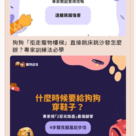
狗狗「拒走寵物樓梯」直接跳床跳沙發怎麼
辦？專家訓練法必學