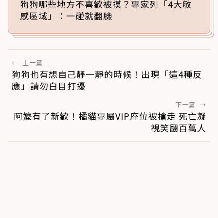
狗狗哪些地方不喜歡被摸？專家列「4大敏
感區域」：一碰就翻臉
←
上一篇
狗狗也有想自己靜一靜的時候！出現「這4種反
應」請勿白目打擾
下一篇
→
阿嬤有了新歡！橘貓專屬VIP座位被搶走 死亡凝
視笑翻百萬人