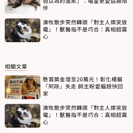
自以為的溫柔」：喵皇更愛這類陪
伴
澳牧散步突然轉頭「對主人燦笑放
電」！獸醫指不是巧合：真相超窩
心
相關文章
懸賞獎金增至20萬元！彰化橘貓
「阿咪」失走 飼主盼愛貓趕快回
家
澳牧散步突然轉頭「對主人燦笑放
電」！獸醫指不是巧合：真相超窩
心