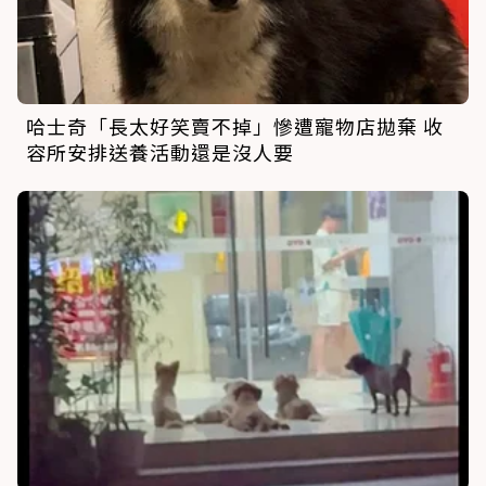
哈士奇「長太好笑賣不掉」慘遭寵物店拋棄 收
容所安排送養活動還是沒人要