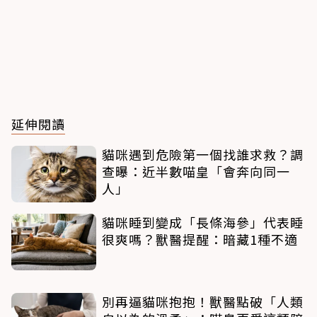
延伸閱讀
貓咪遇到危險第一個找誰求救？調
查曝：近半數喵皇「會奔向同一
人」
貓咪睡到變成「長條海參」代表睡
很爽嗎？獸醫提醒：暗藏1種不適
別再逼貓咪抱抱！獸醫點破「人類