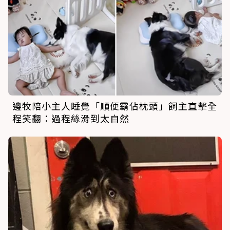
邊牧陪小主人睡覺「順便霸佔枕頭」飼主直擊全
程笑翻：過程絲滑到太自然