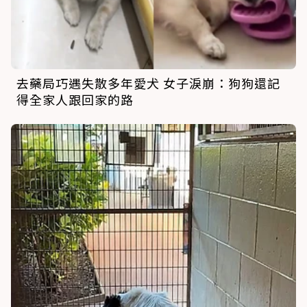
去藥局巧遇失散多年愛犬 女子淚崩：狗狗還記
得全家人跟回家的路