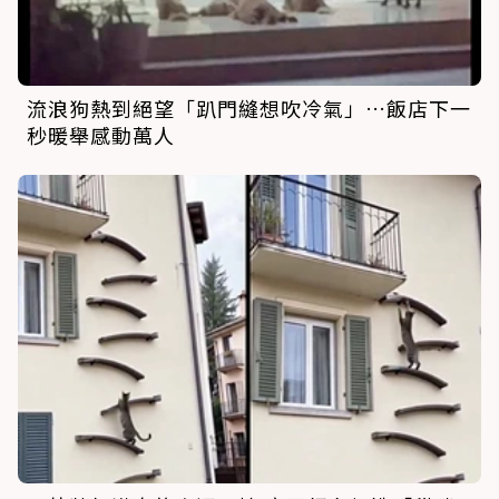
流浪狗熱到絕望「趴門縫想吹冷氣」…飯店下一
秒暖舉感動萬人