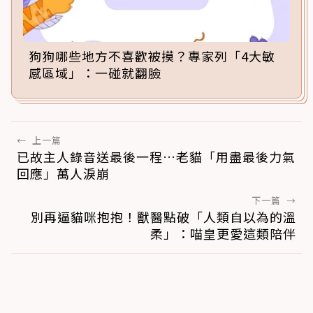
狗狗哪些地方不喜歡被摸？專家列「4大敏
感區域」：一碰就翻臉
←
上一篇
已故主人錄音送最後一程…老貓「用盡最後力氣
回應」萬人淚崩
下一篇
→
別再逼貓咪抱抱！獸醫點破「人類自以為的溫
柔」：喵皇更愛這類陪伴