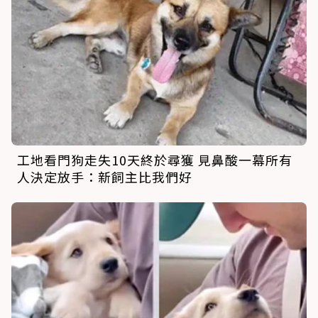
工地看門狗走失10天終於尋獲 見鼻酸一幕所有
人決定放手：新飼主比我們好