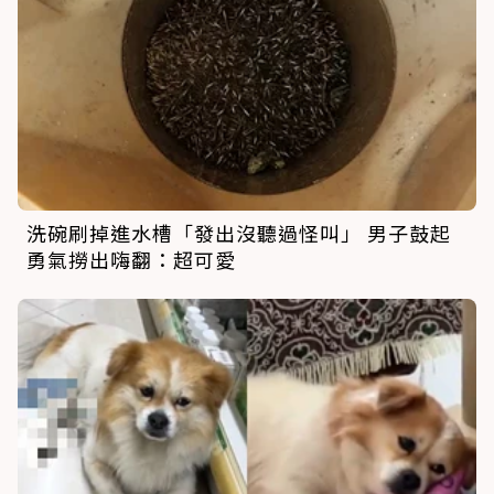
洗碗刷掉進水槽「發出沒聽過怪叫」 男子鼓起
勇氣撈出嗨翻：超可愛