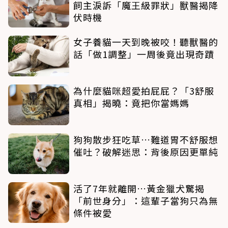
飼主淚訴「魔王級罪狀」獸醫揭降
伏時機
女子養貓一天到晚被咬！聽獸醫的
話「做1調整」一周後竟出現奇蹟
為什麼貓咪超愛拍屁屁？「3舒服
真相」揭曉：竟把你當媽媽
狗狗散步狂吃草…難道胃不舒服想
催吐？破解迷思：背後原因更單純
活了7年就離開…黃金獵犬驚揭
「前世身分」：這輩子當狗只為無
條件被愛