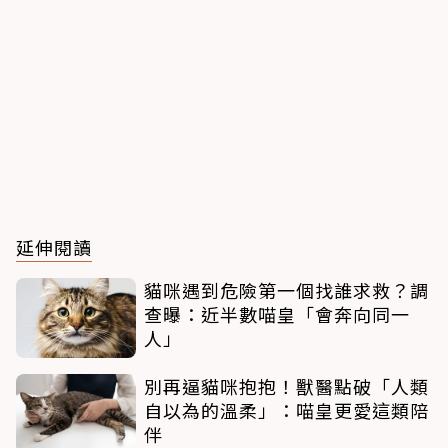
延伸閱讀
貓咪遇到危險第一個找誰求救？調
查曝：近半數喵皇「會奔向同一
人」
別再逼貓咪抱抱！獸醫點破「人類
自以為的溫柔」：喵皇更愛這類陪
伴