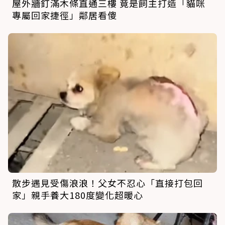
屋外牆釘滿木條直通三樓 竟是飼主打造「貓咪
專屬回家捷徑」鄰居看傻
散步遇見受傷浪浪！父女不忍心「直接打包回
家」親手養大180度變化超暖心