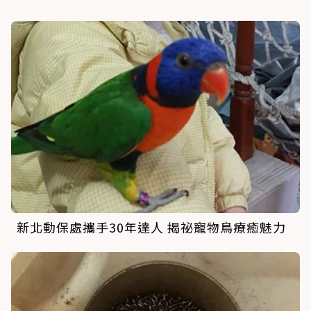
新北動保處攜手30年達人 揭祕寵物鳥療癒魅力