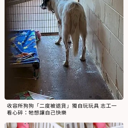
收容所狗狗「二度被退貨」獨自玩玩具 志工一
看心碎：牠想讓自己快樂