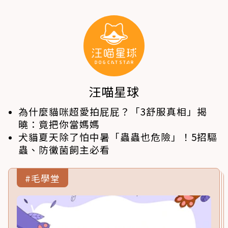
汪喵星球
為什麼貓咪超愛拍屁屁？「3舒服真相」揭
曉：竟把你當媽媽
犬貓夏天除了怕中暑「蟲蟲也危險」！5招驅
蟲、防黴菌飼主必看
#毛學堂