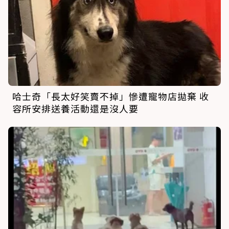
哈士奇「長太好笑賣不掉」慘遭寵物店拋棄 收
容所安排送養活動還是沒人要