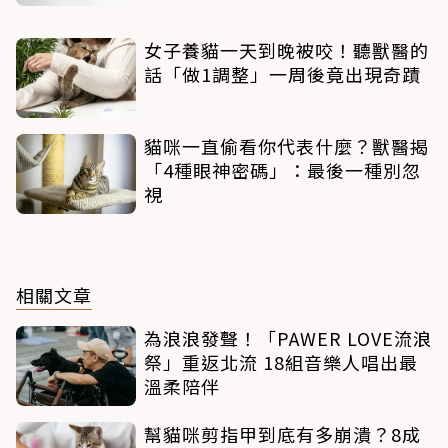
女子養貓一天到晚被咬！聽獸醫的
話「做1調整」一周後竟出現奇蹟
貓咪一直偷看你代表什麼？獸醫揭
「4種眼神密碼」：最後一種別忽
視
相關文章
為浪浪發聲！「PAWER LOVE流浪
祭」重返北流 18組音樂人唱出最
溫柔陪伴
幫貓咪剪指甲到底有多崩潰？8成