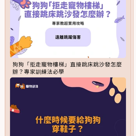
狗狗「拒走寵物樓梯」直接跳床跳沙發怎麼
辦？專家訓練法必學