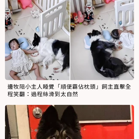
邊牧陪小主人睡覺「順便霸佔枕頭」飼主直擊全
程笑翻：過程絲滑到太自然