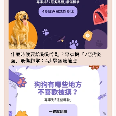
什麼時候要給狗狗穿鞋？專家揭「2惡劣路
面」最傷腳掌：4步驟無痛適應