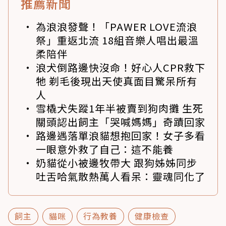
推薦新聞
為浪浪發聲！「PAWER LOVE流浪
祭」重返北流 18組音樂人唱出最溫
柔陪伴
浪犬倒路邊快沒命！好心人CPR救下
牠 剃毛後現出天使真面目驚呆所有
人
雪橇犬失蹤1年半被賣到狗肉攤 生死
關頭認出飼主「哭喊媽媽」奇蹟回家
路邊遇落單浪貓想抱回家！女子多看
一眼意外救了自己：這不能養
奶貓從小被邊牧帶大 跟狗姊姊同步
吐舌哈氣散熱萬人看呆：靈魂同化了
飼主
貓咪
行為教養
健康檢查