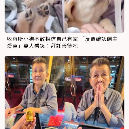
收容所小狗不敢相信自己有家 「反覆確認飼主
愛意」萬人看哭：拜託善待牠