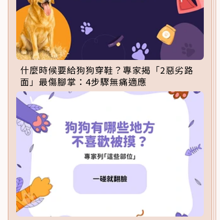
什麼時候要給狗狗穿鞋？專家揭「2惡劣路
面」最傷腳掌：4步驟無痛適應