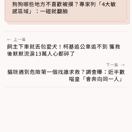
狗狗哪些地方不喜歡被摸？專家列「4大敏
感區域」：一碰就翻臉
←
上一篇
飼主下車就丟包愛犬！柯基追公車追不到 獲救
後默默流淚13萬人心都碎了
下一篇
→
貓咪遇到危險第一個找誰求救？調查曝：近半數
喵皇「會奔向同一人」