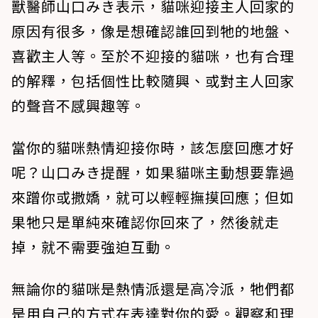
獸醫師山口みき表示，貓咪迎接主人回家的
原因有很多，像是想確認誰回到牠的地盤、
喜歡主人等。至於不迎接的貓咪，也有合理
的解釋，包括個性比較隨興、或對主人回家
的聲音不感興趣等。
當你的貓咪熱情迎接你時，該怎麼回應才好
呢？山口みき提醒，如果貓咪主動想要靠過
來蹭你或撒嬌，就可以輕輕撫摸回應；但如
果牠只是單純來確認你回來了，然後就走
掉，就不需要強迫互動。
無論你的貓咪是熱情派還是高冷派，牠們都
是用自己的方式在表達對你的愛。觀察和理