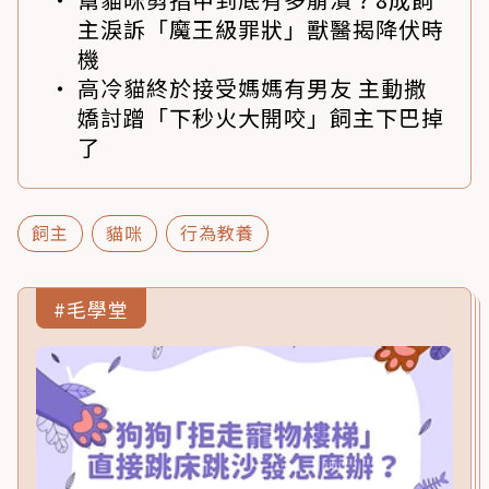
主淚訴「魔王級罪狀」獸醫揭降伏時
機
高冷貓終於接受媽媽有男友 主動撒
嬌討蹭「下秒火大開咬」飼主下巴掉
了
飼主
貓咪
行為教養
#毛學堂