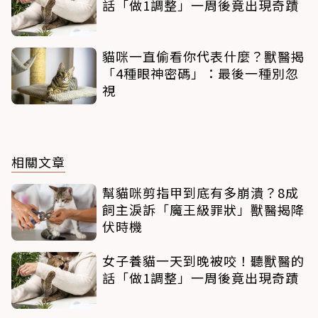
話「做1調整」一周後竟出現奇蹟
貓咪一直偷看你代表什麼？獸醫揭
「4種眼神密碼」：最後一種別忽
視
相關文章
幫貓咪剪指甲到底有多崩潰？8成
飼主淚訴「魔王級罪狀」獸醫揭降
伏時機
女子養貓一天到晚被咬！聽獸醫的
話「做1調整」一周後竟出現奇蹟