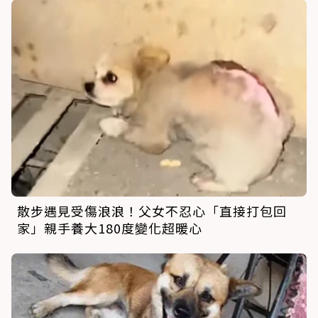
散步遇見受傷浪浪！父女不忍心「直接打包回
家」親手養大180度變化超暖心