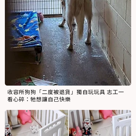
收容所狗狗「二度被退貨」獨自玩玩具 志工一
看心碎：牠想讓自己快樂