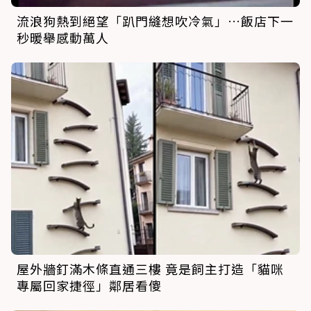
流浪狗熱到絕望「趴門縫想吹冷氣」…飯店下一
秒暖舉感動萬人
屋外牆釘滿木條直通三樓 竟是飼主打造「貓咪
專屬回家捷徑」鄰居看傻