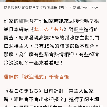
你家的貓咪會在你回家時跑來迎接你嗎？ 示意圖/ingimage
你家的
貓咪
會在你回家時跑來迎接你嗎？根
據日本網站《
ねこのきもち
》對
飼主
進行的
調查，結果發現高達85%的貓咪會主動到門
口迎接主人，只有15%的貓咪選擇不理會。
那麼，為什麼有些貓會熱情相迎，有些卻冷
冷淡淡呢？一起來看看吧！
貓咪的「歡迎儀式」千奇百怪
《ねこのきもち》日前針對「當主人回家
時，貓咪會不會出來迎接？」進行了飼主調