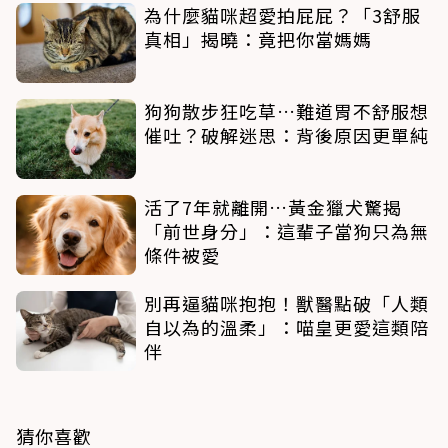
為什麼貓咪超愛拍屁屁？「3舒服
真相」揭曉：竟把你當媽媽
狗狗散步狂吃草…難道胃不舒服想
催吐？破解迷思：背後原因更單純
活了7年就離開…黃金獵犬驚揭
「前世身分」：這輩子當狗只為無
條件被愛
別再逼貓咪抱抱！獸醫點破「人類
自以為的溫柔」：喵皇更愛這類陪
伴
猜你喜歡