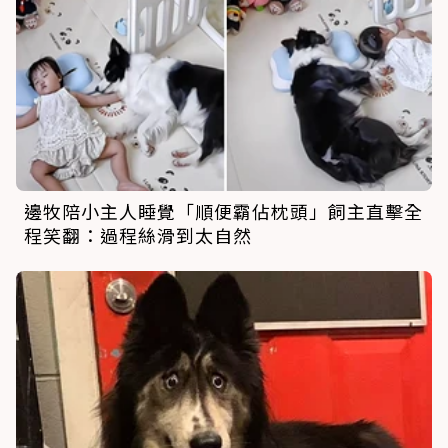
邊牧陪小主人睡覺「順便霸佔枕頭」飼主直擊全
程笑翻：過程絲滑到太自然