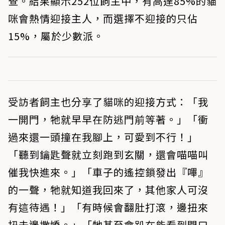
查。結果顯示252位飼主中，有高達85%的貓
咪會熱情迎接主人，而選擇不迎接的只佔
15%，屬於少數派。
受訪者飼主也分享了貓咪的迎接方式：「我
一開門，牠就早早在防逃門前等著。」「衝
過來還一頭撞在我腳上，可愛到不行！」
「聽到鑰匙聲就立刻跑到玄關，還會喵喵叫
催我快進來。」「車子的遙控鎖發出『嗶』
的一聲，牠就知道我回來了，其他家人可沒
有這待遇！」「有時候會翻肚打滾，邊扭來
扭去邊撒嬌。」「牠甚至會趴在能看到門口