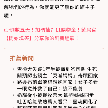
解牠們的行為，你就能更了解你的貓主子
囉！
👉倒數五天！加碼抽7-11購物金！鏟屎官
【開始填答】分享你的飼養經驗！
推薦新聞
雪橇犬失蹤1年半被賣到狗肉攤 生死
關頭認出飼主「哭喊媽媽」奇蹟回家
路邊遇落單浪貓想抱回家！女子多看
一眼意外救了自己：這不能養
奶貓從小被邊牧帶大 跟狗姊姊同步
吐舌哈氣散熱萬人看呆：靈魂同化了
幫貓咪剪指甲到底有多崩潰？8成飼