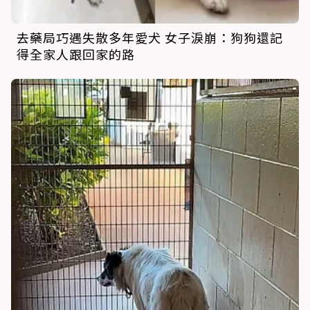
去藥局巧遇失散多年愛犬 女子淚崩：狗狗還記
得全家人跟回家的路