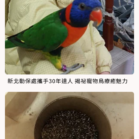
新北動保處攜手30年達人 揭祕寵物鳥療癒魅力