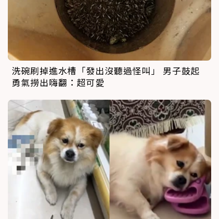
洗碗刷掉進水槽「發出沒聽過怪叫」 男子鼓起
勇氣撈出嗨翻：超可愛