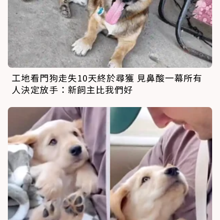
工地看門狗走失10天終於尋獲 見鼻酸一幕所有
人決定放手：新飼主比我們好