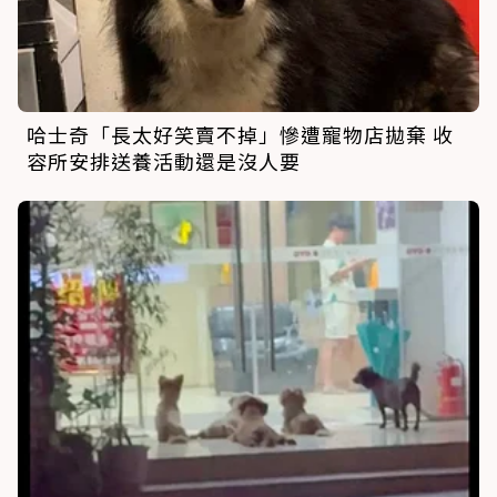
哈士奇「長太好笑賣不掉」慘遭寵物店拋棄 收
容所安排送養活動還是沒人要