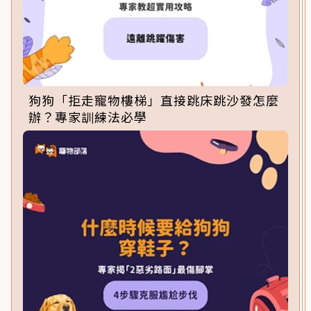
狗狗「拒走寵物樓梯」直接跳床跳沙發怎麼
辦？專家訓練法必學