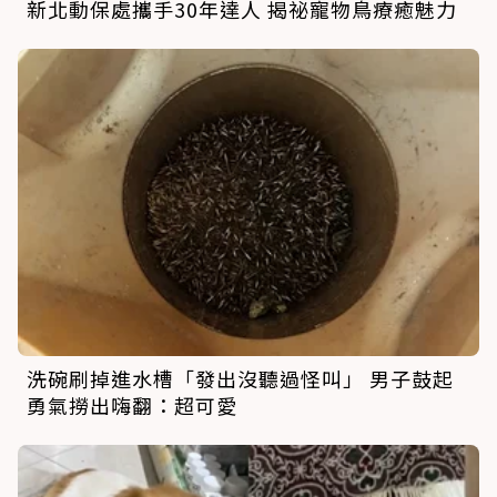
新北動保處攜手30年達人 揭祕寵物鳥療癒魅力
洗碗刷掉進水槽「發出沒聽過怪叫」 男子鼓起
勇氣撈出嗨翻：超可愛