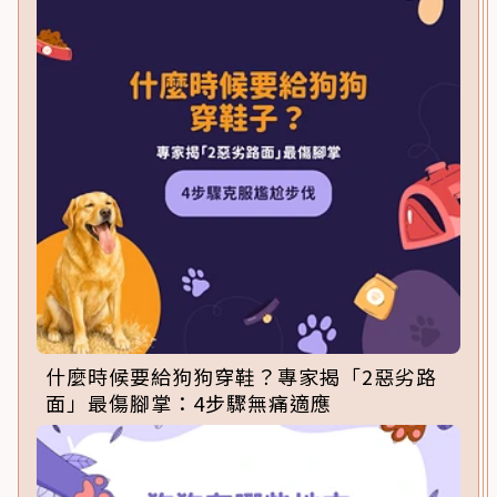
什麼時候要給狗狗穿鞋？專家揭「2惡劣路
面」最傷腳掌：4步驟無痛適應