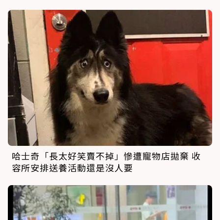
哈士奇「長太好笑賣不掉」慘遭寵物店拋棄 收
容所安排送養活動還是沒人要