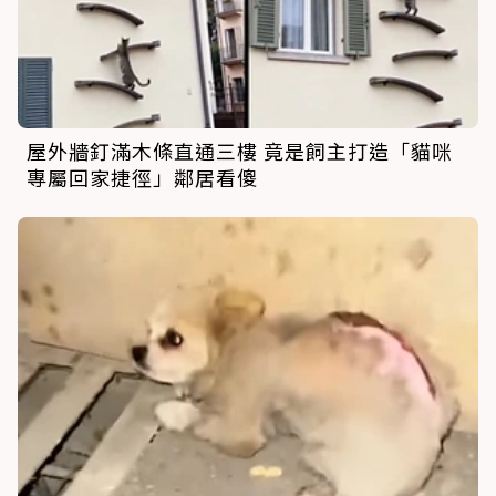
屋外牆釘滿木條直通三樓 竟是飼主打造「貓咪
專屬回家捷徑」鄰居看傻