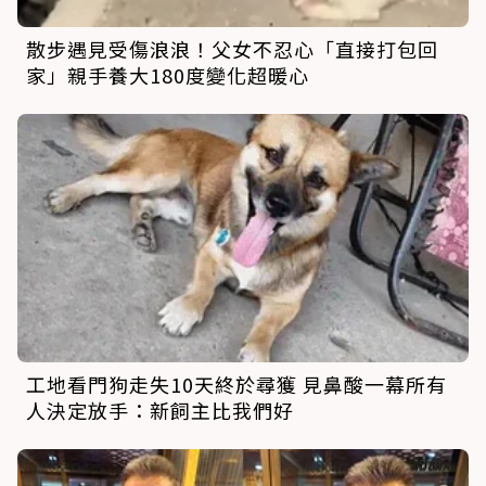
散步遇見受傷浪浪！父女不忍心「直接打包回
家」親手養大180度變化超暖心
工地看門狗走失10天終於尋獲 見鼻酸一幕所有
人決定放手：新飼主比我們好