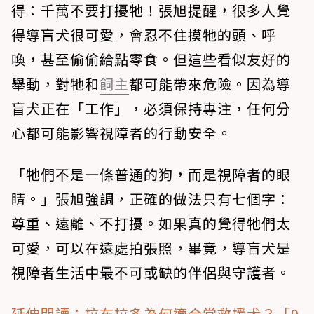
得：千萬不要打擾牠！張旭提醒，很多人覺
得導盲犬很可愛，會忍不住摸牠的頭、呼
喚，甚至偷偷給點零食。但這些看似友好的
舉動，對牠和
飼主
都可能帶來危險。因為導
盲犬正在「工作」，必須保持專注，任何分
心都可能影響視障者的行動安全。
「牠們不是一條普通的狗，而是視障者的眼
睛。」張旭強調，正確的做法只有七個字：
尊重、遠離、不打擾
。如果真的覺得牠們太
可愛，可以在遠處拍張照，畢竟，導盲犬是
視障者生活中最不可或缺的伴侶與守護者。
延伸閱讀：拉布拉多為何適合當救援犬？「9