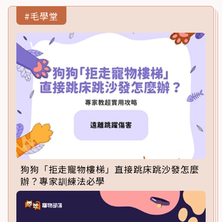
#毛學堂
狗狗「拒走寵物樓梯」直接跳床跳沙發怎麼
辦？專家訓練法必學