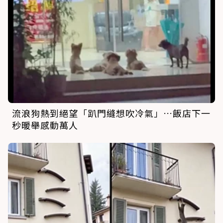
流浪狗熱到絕望「趴門縫想吹冷氣」…飯店下一
秒暖舉感動萬人