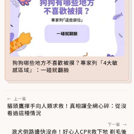
狗狗哪些地方不喜歡被摸？專家列「4大敏
感區域」：一碰就翻臉
←
上一篇
貓頭鷹揮手向人類求救！真相讓全網心碎：從沒
看過這種情況
下一篇
→
浪犬倒路邊快沒命！好心人CPR救下牠 剃毛後