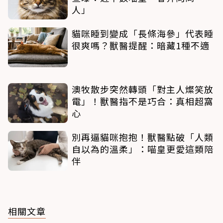
人」
貓咪睡到變成「長條海參」代表睡
很爽嗎？獸醫提醒：暗藏1種不適
澳牧散步突然轉頭「對主人燦笑放
電」！獸醫指不是巧合：真相超窩
心
別再逼貓咪抱抱！獸醫點破「人類
自以為的溫柔」：喵皇更愛這類陪
伴
相關文章