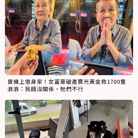
曾擁上億身家！女富豪破產賣光黃金救1700隻
浪浪：我餓沒關係，牠們不行