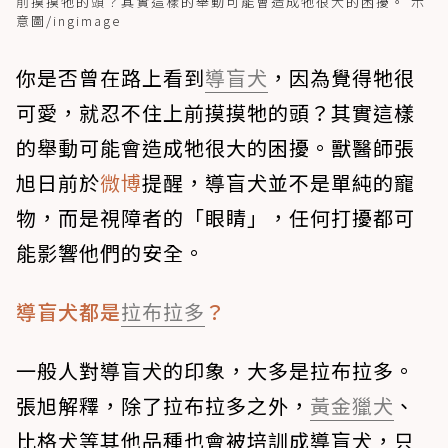
前摸摸牠的頭？其實這樣的舉動可能會造成牠很大的困擾。 示
意圖/ingimage
你是否曾在路上看到
導盲犬
，因為覺得牠很
可愛，就忍不住上前摸摸牠的頭？其實這樣
的舉動可能會造成牠很大的困擾。獸醫師張
旭日前於
微博
提醒，導盲犬並不是單純的寵
物，而是視障者的「眼睛」，任何打擾都可
能影響他們的安全。
導盲犬都是
拉布拉多
？
一般人對導盲犬的印象，大多是拉布拉多。
張旭解釋，除了拉布拉多之外，
黃金獵犬
、
比格犬等其他品種也會被培訓成導盲犬，只