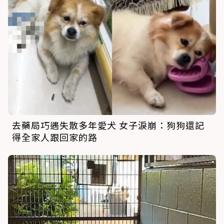
去藥局巧遇失散多年愛犬 女子淚崩：狗狗還記
得全家人跟回家的路