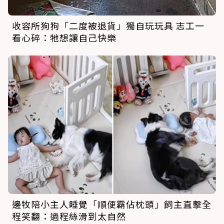
收容所狗狗「二度被退貨」獨自玩玩具 志工一
看心碎：牠想讓自己快樂
邊牧陪小主人睡覺「順便霸佔枕頭」飼主直擊全
程笑翻：過程絲滑到太自然