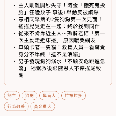
主人剛離開秒失守！阿金「餓死鬼投
胎」狂嗑餃子 事後1舉動反被讚爆
患相同罕病的2隻狗狗第一次見面！
搖搖晃晃走在一起：終於找到同伴
從來不肯靠近主人…孤僻老貓「第一
次主動走近床邊」 原因暖哭網友
車頭卡著一隻貓！救援人員一看驚覺
身分不單純「這不是浪貓」
男子發現狗狗溺水「不顧安危跳進急
流」 牠獲救後跟隨恩人不停搖尾致
謝
飼主
狗狗
導盲犬
拉布拉多
行為教養
黃金獵犬