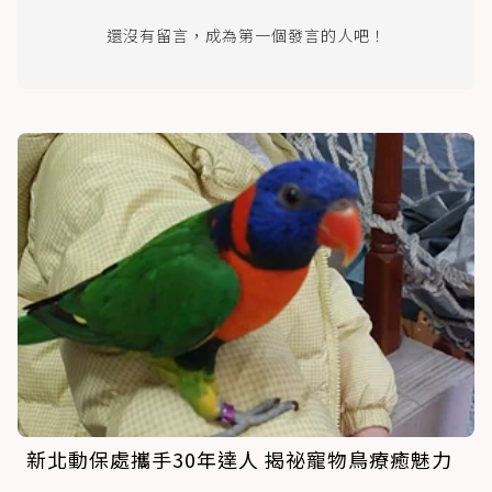
還沒有留言，成為第一個發言的人吧！
新北動保處攜手30年達人 揭祕寵物鳥療癒魅力