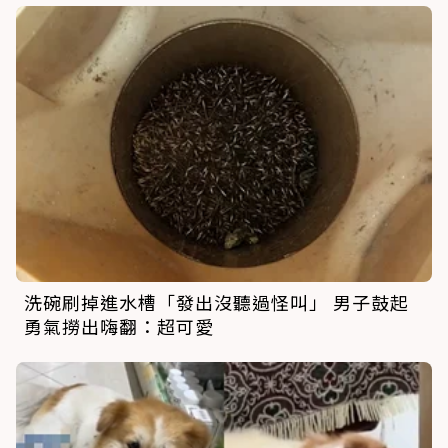
洗碗刷掉進水槽「發出沒聽過怪叫」 男子鼓起
勇氣撈出嗨翻：超可愛