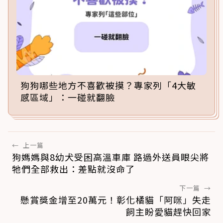
狗狗哪些地方不喜歡被摸？專家列「4大敏
感區域」：一碰就翻臉
←
上一篇
狗媽媽與8幼犬受困高溫車庫 路過外送員眼尖將
牠們全部救出：差點就沒命了
下一篇
→
懸賞獎金增至20萬元！彰化橘貓「阿咪」失走
飼主盼愛貓趕快回家