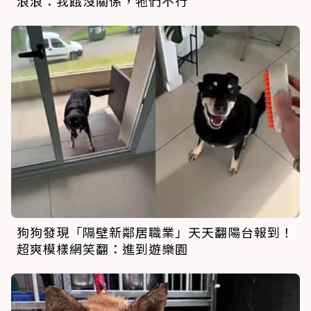
浪浪：我餓沒關係，牠們不行
狗狗發現「隔壁新鄰居職業」天天翻陽台報到！
超爽模樣網笑翻：進到遊樂園