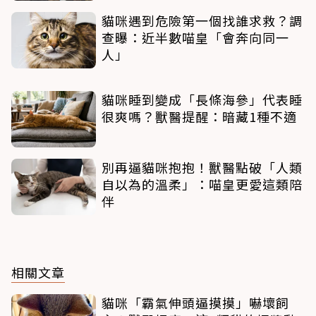
貓咪遇到危險第一個找誰求救？調
查曝：近半數喵皇「會奔向同一
人」
貓咪睡到變成「長條海參」代表睡
很爽嗎？獸醫提醒：暗藏1種不適
別再逼貓咪抱抱！獸醫點破「人類
自以為的溫柔」：喵皇更愛這類陪
伴
相關文章
貓咪「霸氣伸頭逼摸摸」嚇壞飼