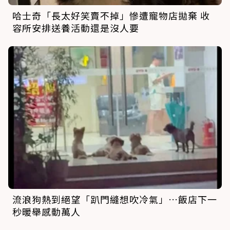
哈士奇「長太好笑賣不掉」慘遭寵物店拋棄 收
容所安排送養活動還是沒人要
流浪狗熱到絕望「趴門縫想吹冷氣」…飯店下一
秒暖舉感動萬人