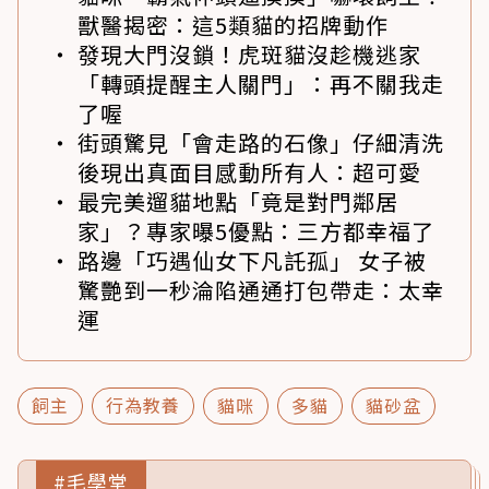
獸醫揭密：這5類貓的招牌動作
發現大門沒鎖！虎斑貓沒趁機逃家
「轉頭提醒主人關門」：再不關我走
了喔
街頭驚見「會走路的石像」仔細清洗
後現出真面目感動所有人：超可愛
最完美遛貓地點「竟是對門鄰居
家」？專家曝5優點：三方都幸福了
路邊「巧遇仙女下凡託孤」 女子被
驚艷到一秒淪陷通通打包帶走：太幸
運
飼主
行為教養
貓咪
多貓
貓砂盆
#毛學堂