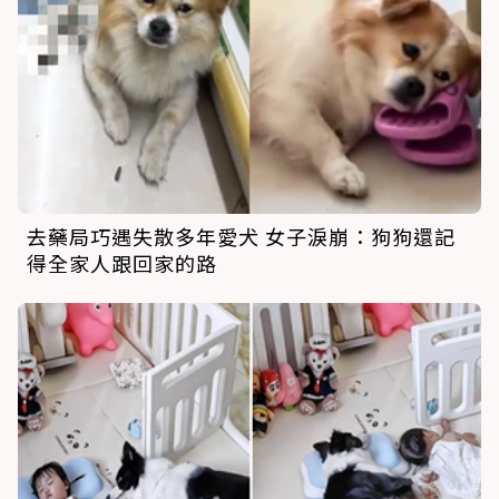
去藥局巧遇失散多年愛犬 女子淚崩：狗狗還記
得全家人跟回家的路