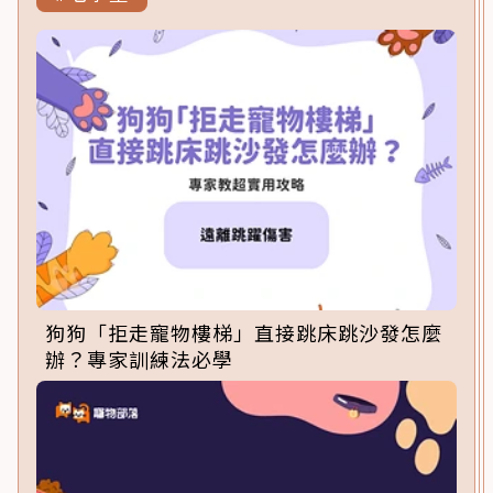
狗狗「拒走寵物樓梯」直接跳床跳沙發怎麼
辦？專家訓練法必學