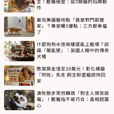
主！獸醫揭密：這5類貓的招牌動
作
最完美遛貓地點「竟是對門鄰居
家」？專家曝5優點：三方都幸福
了
什麼狗狗水陸兩棲還能上戰場？認
識「萬能㹴」：英國人眼中的傳奇
犬種
懸賞獎金增至20萬元！彰化橘貓
「阿咪」失走 飼主盼愛貓趕快回
家
澳牧散步突然轉頭「對主人燦笑放
電」！獸醫指不是巧合：真相超窩
心