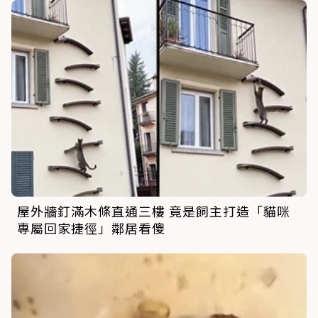
屋外牆釘滿木條直通三樓 竟是飼主打造「貓咪
專屬回家捷徑」鄰居看傻