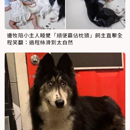
邊牧陪小主人睡覺「順便霸佔枕頭」飼主直擊全
程笑翻：過程絲滑到太自然