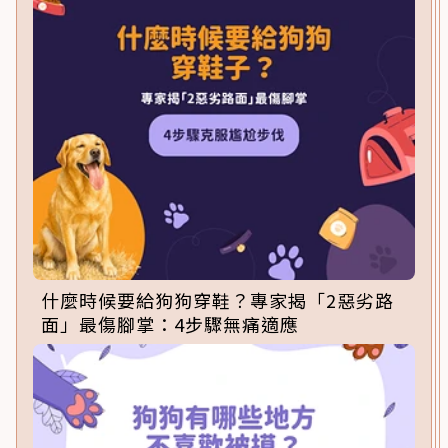
什麼時候要給狗狗穿鞋？專家揭「2惡劣路
面」最傷腳掌：4步驟無痛適應