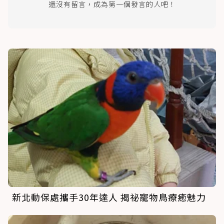
還沒有留言，成為第一個發言的人吧！
新北動保處攜手30年達人 揭祕寵物鳥療癒魅力