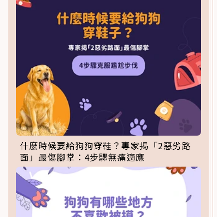
什麼時候要給狗狗穿鞋？專家揭「2惡劣路
面」最傷腳掌：4步驟無痛適應