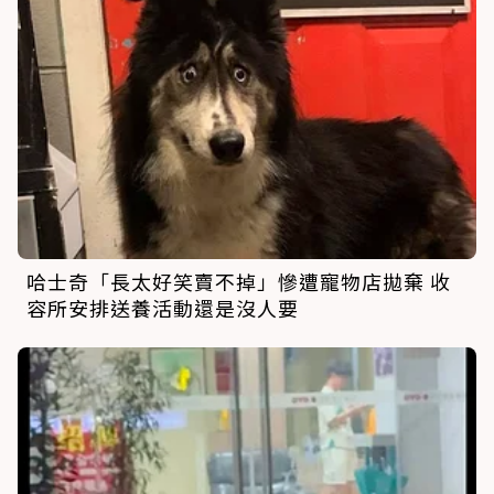
哈士奇「長太好笑賣不掉」慘遭寵物店拋棄 收
容所安排送養活動還是沒人要