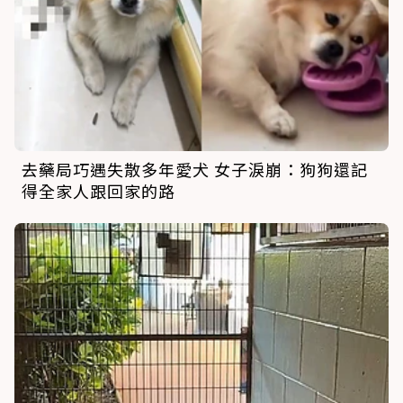
去藥局巧遇失散多年愛犬 女子淚崩：狗狗還記
得全家人跟回家的路