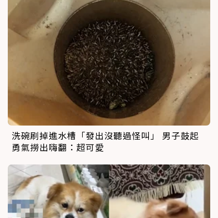
洗碗刷掉進水槽「發出沒聽過怪叫」 男子鼓起
勇氣撈出嗨翻：超可愛