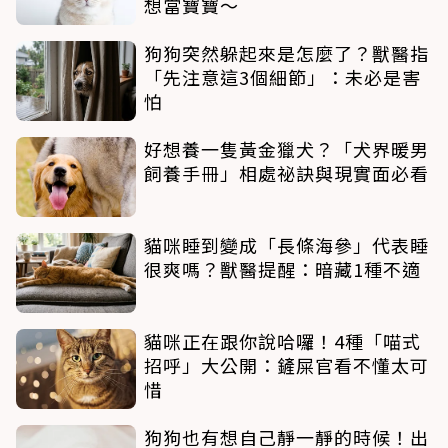
想當寶寶～
狗狗突然躲起來是怎麼了？獸醫指
「先注意這3個細節」：未必是害
怕
好想養一隻黃金獵犬？「犬界暖男
飼養手冊」相處祕訣與現實面必看
貓咪睡到變成「長條海參」代表睡
很爽嗎？獸醫提醒：暗藏1種不適
貓咪正在跟你說哈囉！4種「喵式
招呼」大公開：鏟屎官看不懂太可
惜
狗狗也有想自己靜一靜的時候！出