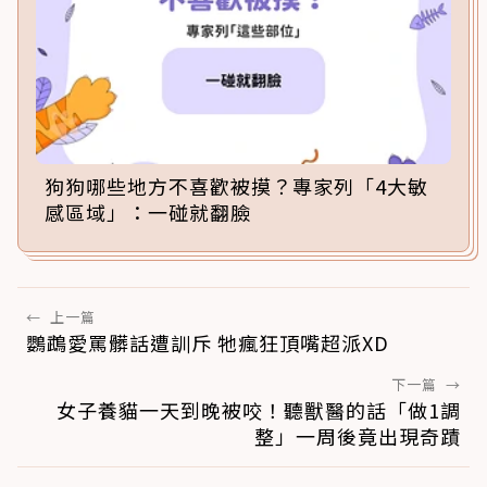
狗狗哪些地方不喜歡被摸？專家列「4大敏
感區域」：一碰就翻臉
←
上一篇
鸚鵡愛罵髒話遭訓斥 牠瘋狂頂嘴超派XD
下一篇
→
女子養貓一天到晚被咬！聽獸醫的話「做1調
整」一周後竟出現奇蹟