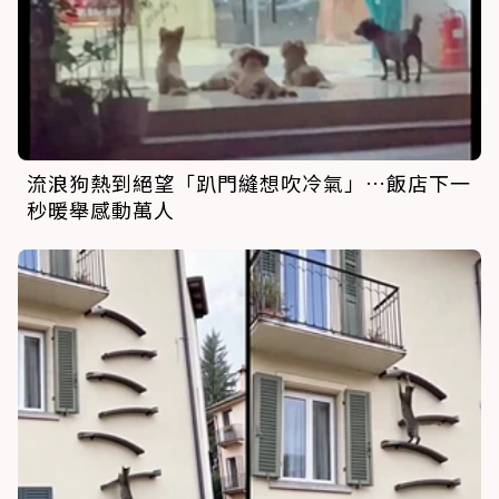
流浪狗熱到絕望「趴門縫想吹冷氣」…飯店下一
秒暖舉感動萬人