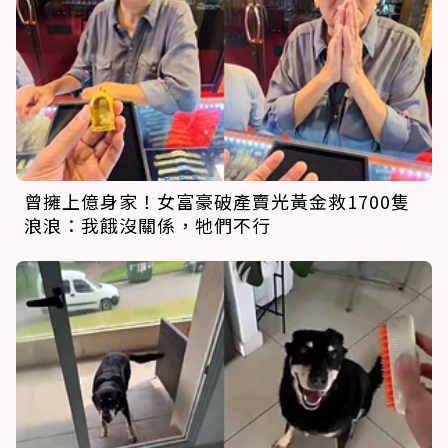
曾擁上億身家！女富豪破產賣光黃金救1700隻
浪浪：我餓沒關係，牠們不行