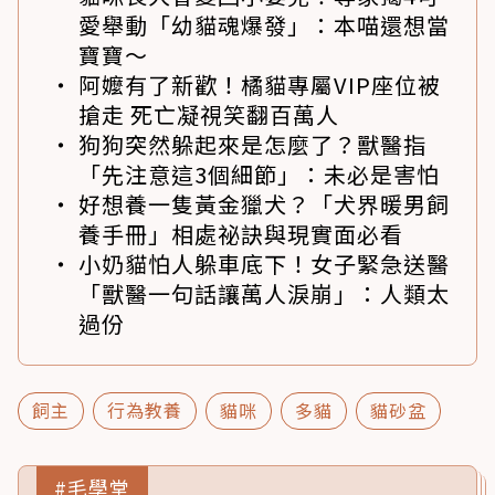
愛舉動「幼貓魂爆發」：本喵還想當
寶寶～
阿嬤有了新歡！橘貓專屬VIP座位被
搶走 死亡凝視笑翻百萬人
狗狗突然躲起來是怎麼了？獸醫指
「先注意這3個細節」：未必是害怕
好想養一隻黃金獵犬？「犬界暖男飼
養手冊」相處祕訣與現實面必看
小奶貓怕人躲車底下！女子緊急送醫
「獸醫一句話讓萬人淚崩」：人類太
過份
飼主
行為教養
貓咪
多貓
貓砂盆
#毛學堂