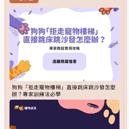
狗狗「拒走寵物樓梯」直接跳床跳沙發怎麼
辦？專家訓練法必學