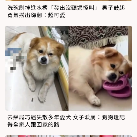
洗碗刷掉進水槽「發出沒聽過怪叫」 男子鼓起
勇氣撈出嗨翻：超可愛
去藥局巧遇失散多年愛犬 女子淚崩：狗狗還記
得全家人跟回家的路