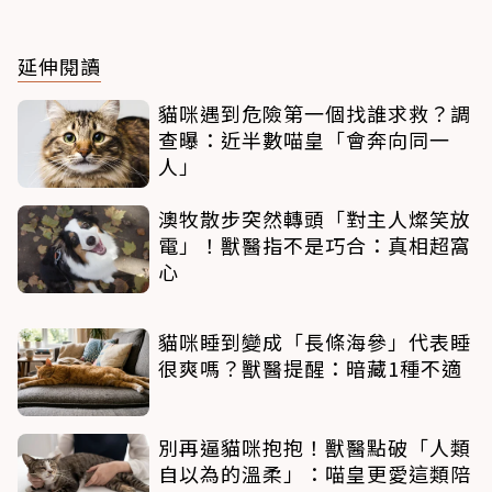
延伸閱讀
貓咪遇到危險第一個找誰求救？調
查曝：近半數喵皇「會奔向同一
人」
澳牧散步突然轉頭「對主人燦笑放
電」！獸醫指不是巧合：真相超窩
心
貓咪睡到變成「長條海參」代表睡
很爽嗎？獸醫提醒：暗藏1種不適
別再逼貓咪抱抱！獸醫點破「人類
自以為的溫柔」：喵皇更愛這類陪