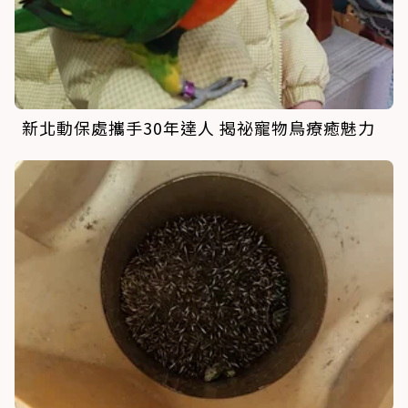
新北動保處攜手30年達人 揭祕寵物鳥療癒魅力