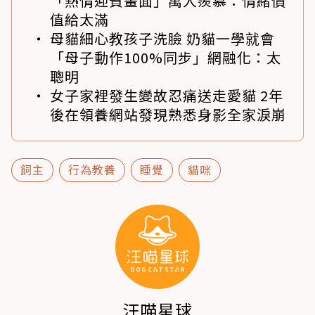
「熱情迎賓畫面」萬人羨慕：情緒價
值給太滿
母貓細心教孩子洗臉 奶貓一學就會
「母子動作100%同步」網融化：太
聰明
女子家裡發生變故忍痛送走愛貓 2年
後在領養網站發現熟悉身影全家淚崩
飼主
行為教養
睡覺
貓咪
汪喵星球