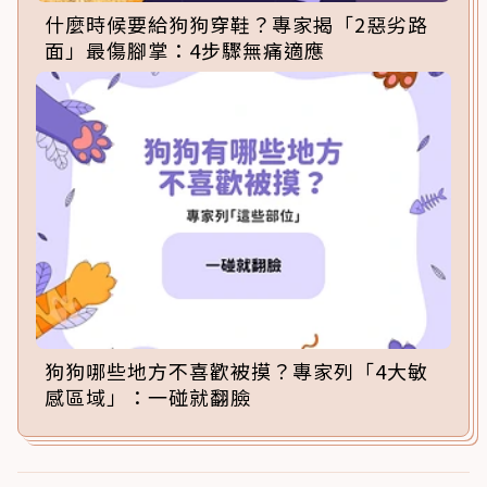
什麼時候要給狗狗穿鞋？專家揭「2惡劣路
面」最傷腳掌：4步驟無痛適應
狗狗哪些地方不喜歡被摸？專家列「4大敏
感區域」：一碰就翻臉