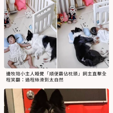
邊牧陪小主人睡覺「順便霸佔枕頭」飼主直擊全
程笑翻：過程絲滑到太自然