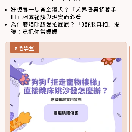
好想養一隻黃金獵犬？「犬界暖男飼養手
冊」相處祕訣與現實面必看
為什麼貓咪超愛拍屁屁？「3舒服真相」揭
曉：竟把你當媽媽
#毛學堂