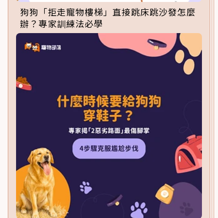
狗狗「拒走寵物樓梯」直接跳床跳沙發怎麼
辦？專家訓練法必學