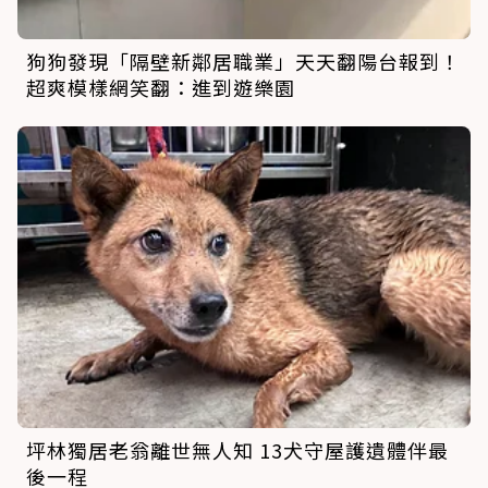
狗狗發現「隔壁新鄰居職業」天天翻陽台報到！
超爽模樣網笑翻：進到遊樂園
坪林獨居老翁離世無人知 13犬守屋護遺體伴最
後一程