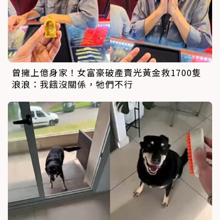
曾擁上億身家！女富豪破產賣光黃金救1700隻
浪浪：我餓沒關係，牠們不行