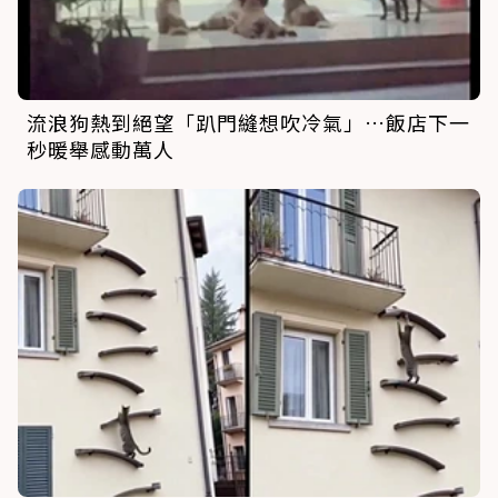
流浪狗熱到絕望「趴門縫想吹冷氣」…飯店下一
秒暖舉感動萬人