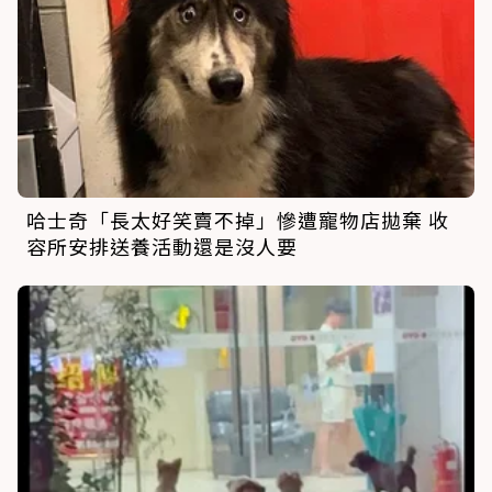
哈士奇「長太好笑賣不掉」慘遭寵物店拋棄 收
容所安排送養活動還是沒人要