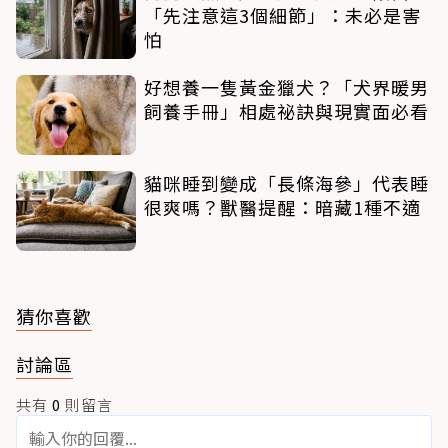
「先注意這3個細節」：未必是害
怕
好想養一隻黃金獵犬？「犬界暖男
飼養手冊」相處祕訣與現實面必看
貓咪睡到變成「長條海參」代表睡
很爽嗎？獸醫提醒：暗藏1種不適
猜你喜歡
討論區
共有
0
則留言