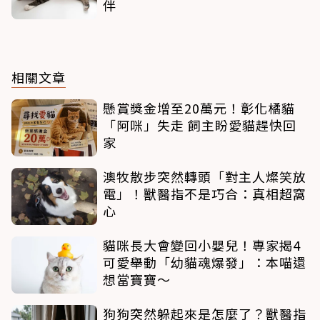
伴
相關文章
懸賞獎金增至20萬元！彰化橘貓
「阿咪」失走 飼主盼愛貓趕快回
家
澳牧散步突然轉頭「對主人燦笑放
電」！獸醫指不是巧合：真相超窩
心
貓咪長大會變回小嬰兒！專家揭4
可愛舉動「幼貓魂爆發」：本喵還
想當寶寶～
狗狗突然躲起來是怎麼了？獸醫指