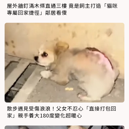
屋外牆釘滿木條直通三樓 竟是飼主打造「貓咪
專屬回家捷徑」鄰居看傻
散步遇見受傷浪浪！父女不忍心「直接打包回
家」親手養大180度變化超暖心