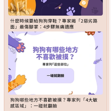
什麼時候要給狗狗穿鞋？專家揭「2惡劣路
面」最傷腳掌：4步驟無痛適應
狗狗哪些地方不喜歡被摸？專家列「4大敏
感區域」：一碰就翻臉