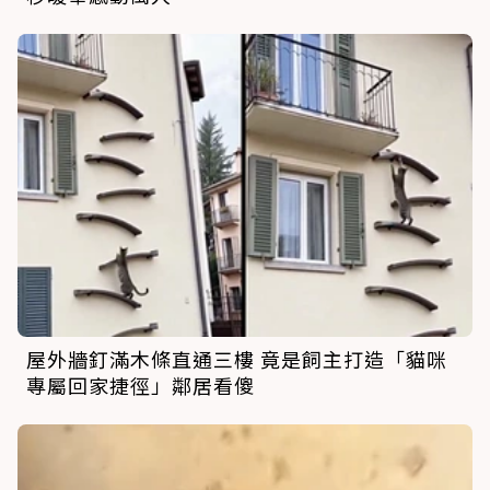
屋外牆釘滿木條直通三樓 竟是飼主打造「貓咪
專屬回家捷徑」鄰居看傻