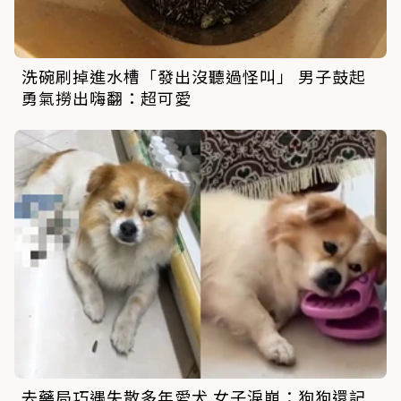
洗碗刷掉進水槽「發出沒聽過怪叫」 男子鼓起
勇氣撈出嗨翻：超可愛
去藥局巧遇失散多年愛犬 女子淚崩：狗狗還記