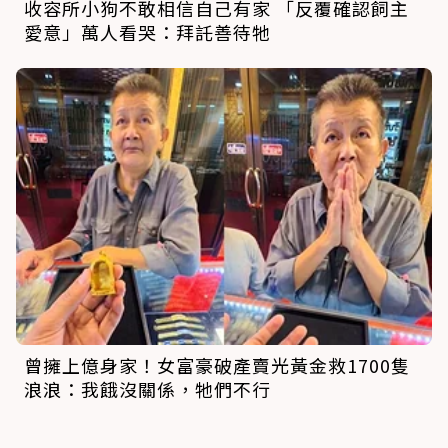
收容所小狗不敢相信自己有家 「反覆確認飼主
愛意」萬人看哭：拜託善待牠
曾擁上億身家！女富豪破產賣光黃金救1700隻
浪浪：我餓沒關係，牠們不行