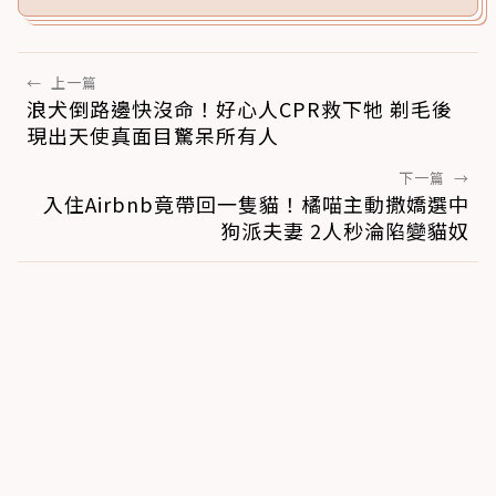
←
上一篇
浪犬倒路邊快沒命！好心人CPR救下牠 剃毛後
現出天使真面目驚呆所有人
下一篇
→
入住Airbnb竟帶回一隻貓！橘喵主動撒嬌選中
狗派夫妻 2人秒淪陷變貓奴