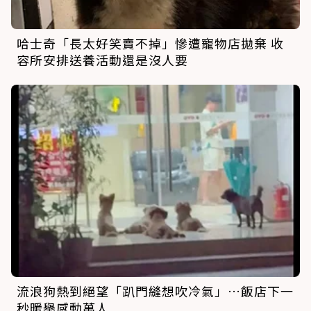
哈士奇「長太好笑賣不掉」慘遭寵物店拋棄 收
容所安排送養活動還是沒人要
流浪狗熱到絕望「趴門縫想吹冷氣」…飯店下一
秒暖舉感動萬人