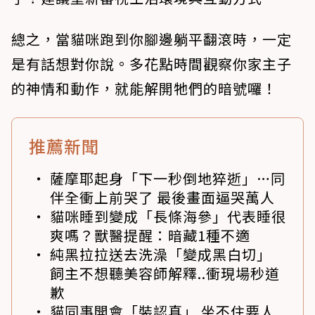
總之，當貓咪跑到你腳邊躺平翻滾時，一定
是有話想對你說。多花點時間觀察你家主子
的神情和動作，就能解開牠們的暗號囉！
推薦新聞
薩摩耶起身「下一秒倒地猝逝」…同
伴全衝上前哭了 最後畫面逼哭萬人
貓咪睡到變成「長條海參」代表睡很
爽嗎？獸醫提醒：暗藏1種不適
純黑拉拉送去洗澡「變成黑白切」
飼主不想聽美容師解釋..衝現場秒道
歉
貓同事開會「裝認真」 坐不住要人