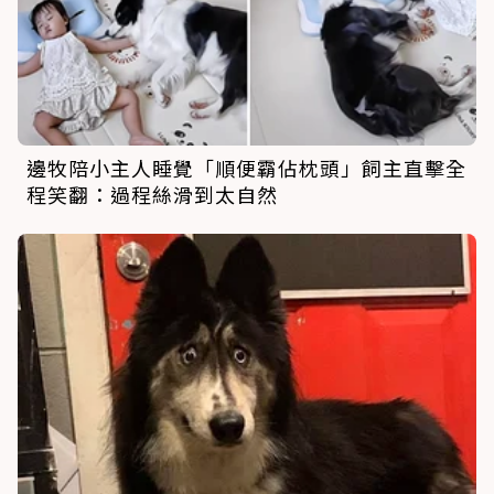
邊牧陪小主人睡覺「順便霸佔枕頭」飼主直擊全
程笑翻：過程絲滑到太自然