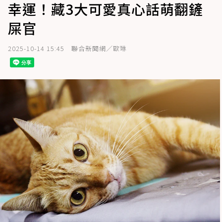
幸運！藏3大可愛真心話萌翻鏟
屎官
2025-10-14 15:45
聯合新聞網／歐琳