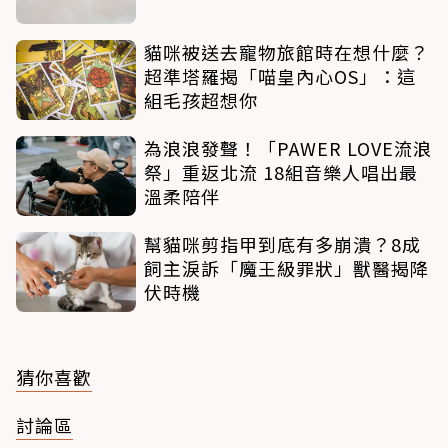
貓咪被送去寵物旅館時在想什麼？
超準塔羅揭「喵皇內心OS」：這
組毛孩超想你
為浪浪發聲！「PAWER LOVE流浪
祭」重返北流 18組音樂人唱出最
溫柔陪伴
幫貓咪剪指甲到底有多崩潰？8成
飼主淚訴「魔王級罪狀」獸醫揭降
伏時機
猜你喜歡
討論區