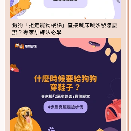
狗狗「拒走寵物樓梯」直接跳床跳沙發怎麼
辦？專家訓練法必學