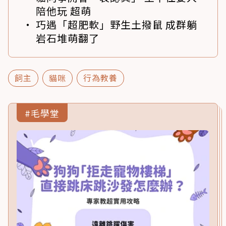
陪他玩 超萌
巧遇「超肥軟」野生土撥鼠 成群躺
岩石堆萌翻了
飼主
貓咪
行為教養
#毛學堂