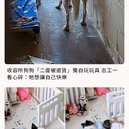
收容所狗狗「二度被退貨」獨自玩玩具 志工一
看心碎：牠想讓自己快樂