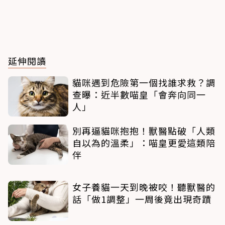
延伸閱讀
貓咪遇到危險第一個找誰求救？調
查曝：近半數喵皇「會奔向同一
人」
別再逼貓咪抱抱！獸醫點破「人類
自以為的溫柔」：喵皇更愛這類陪
伴
女子養貓一天到晚被咬！聽獸醫的
話「做1調整」一周後竟出現奇蹟