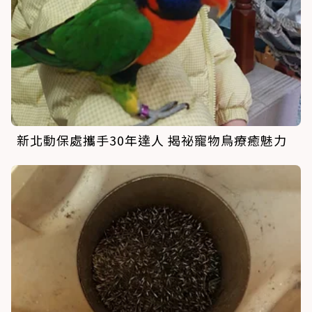
新北動保處攜手30年達人 揭祕寵物鳥療癒魅力