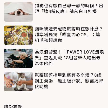
狗狗也有想自己靜一靜的時候！出
現「這4種反應」請勿白目打擾
貓咪被送去寵物旅館時在想什麼？
超準塔羅揭「喵皇內心OS」：這
組毛孩超想你
為浪浪發聲！「PAWER LOVE流浪
祭」重返北流 18組音樂人唱出最
溫柔陪伴
幫貓咪剪指甲到底有多崩潰？8成
飼主淚訴「魔王級罪狀」獸醫揭降
伏時機
猜你喜歡