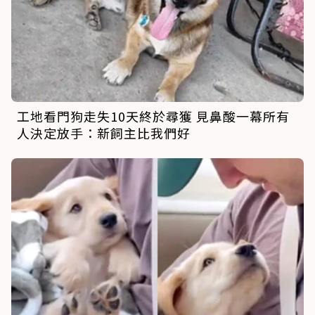
工地看門狗走失10天終於尋獲 見鼻酸一幕所有
人決定放手：新飼主比我們好