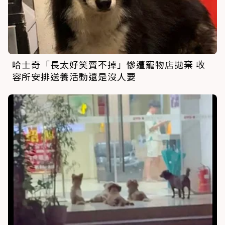
哈士奇「長太好笑賣不掉」慘遭寵物店拋棄 收
容所安排送養活動還是沒人要