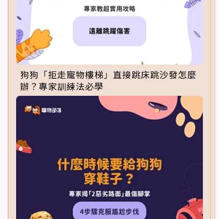
狗狗「拒走寵物樓梯」直接跳床跳沙發怎麼
辦？專家訓練法必學