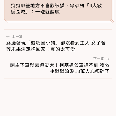
狗狗哪些地方不喜歡被摸？專家列「4大敏
感區域」：一碰就翻臉
←
上一篇
路邊發現「戴項圈小狗」卻沒看到主人 女子苦
等未果決定抱回家：真的太可愛
下一篇
→
飼主下車就丟包愛犬！柯基追公車追不到 獲救
後默默流淚13萬人心都碎了