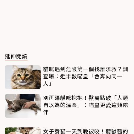
延伸閱讀
貓咪遇到危險第一個找誰求救？調
查曝：近半數喵皇「會奔向同一
人」
別再逼貓咪抱抱！獸醫點破「人類
自以為的溫柔」：喵皇更愛這類陪
伴
女子養貓一天到晚被咬！聽獸醫的