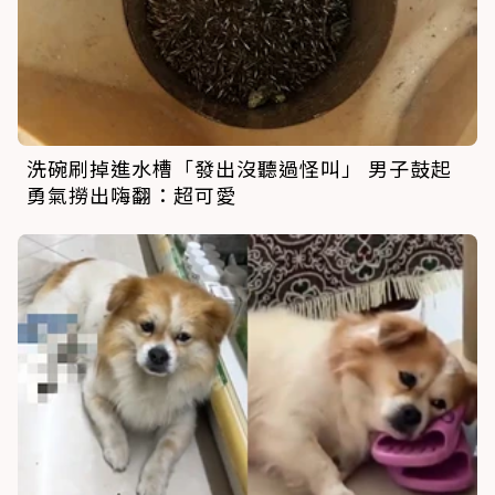
洗碗刷掉進水槽「發出沒聽過怪叫」 男子鼓起
勇氣撈出嗨翻：超可愛