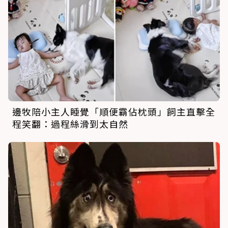
邊牧陪小主人睡覺「順便霸佔枕頭」飼主直擊全
程笑翻：過程絲滑到太自然