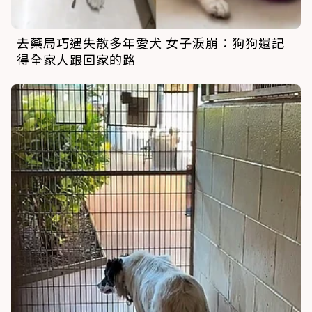
去藥局巧遇失散多年愛犬 女子淚崩：狗狗還記
得全家人跟回家的路