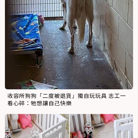
收容所狗狗「二度被退貨」獨自玩玩具 志工一
看心碎：牠想讓自己快樂