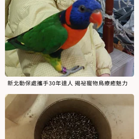
新北動保處攜手30年達人 揭祕寵物鳥療癒魅力