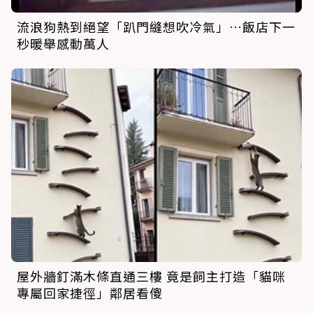
流浪狗熱到絕望「趴門縫想吹冷氣」…飯店下一
秒暖舉感動萬人
屋外牆釘滿木條直通三樓 竟是飼主打造「貓咪
專屬回家捷徑」鄰居看傻