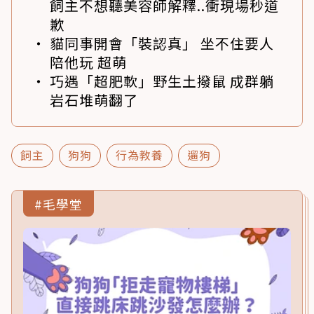
飼主不想聽美容師解釋..衝現場秒道
歉
貓同事開會「裝認真」 坐不住要人
陪他玩 超萌
巧遇「超肥軟」野生土撥鼠 成群躺
岩石堆萌翻了
飼主
狗狗
行為教養
遛狗
#毛學堂