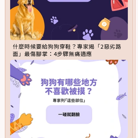
什麼時候要給狗狗穿鞋？專家揭「2惡劣路
面」最傷腳掌：4步驟無痛適應