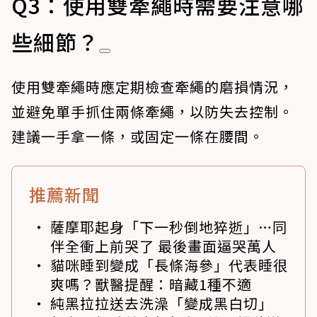
Q3：使用雙牽繩時需要注意哪
些細節？
使用雙牽繩時應定期檢查牽繩的磨損情況，
並避免單手抓住兩條牽繩，以防失去控制。
建議一手拿一條，或固定一條在腰間。
推薦新聞
薩摩耶起身「下一秒倒地猝逝」…同
伴全衝上前哭了 最後畫面逼哭萬人
貓咪睡到變成「長條海參」代表睡很
爽嗎？獸醫提醒：暗藏1種不適
純黑拉拉送去洗澡「變成黑白切」