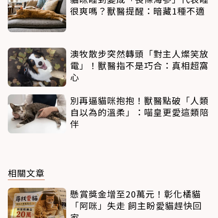
很爽嗎？獸醫提醒：暗藏1種不適
澳牧散步突然轉頭「對主人燦笑放
電」！獸醫指不是巧合：真相超窩
心
別再逼貓咪抱抱！獸醫點破「人類
自以為的溫柔」：喵皇更愛這類陪
伴
相關文章
懸賞獎金增至20萬元！彰化橘貓
「阿咪」失走 飼主盼愛貓趕快回
家