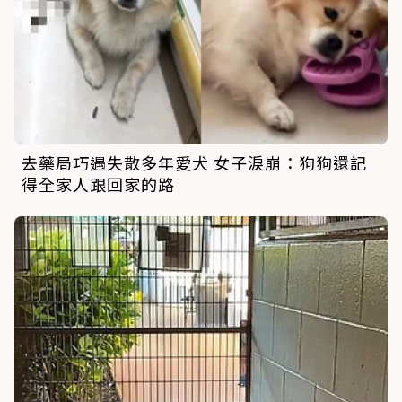
去藥局巧遇失散多年愛犬 女子淚崩：狗狗還記
得全家人跟回家的路