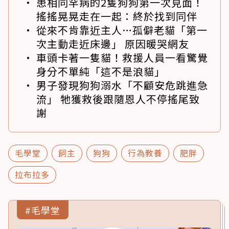
患相同罕病的2隻狗狗第一次見面！
搖搖晃晃走在一起：終於找到同伴
從來不肯靠近主人…孤僻老貓「第一
次主動走近床邊」 原因暖哭網友
車頭卡著一隻貓！救援人員一看驚覺
身分不單純「這不是浪貓」
男子發現狗狗溺水「不顧安危跳進急
流」 牠獲救後跟隨恩人不停搖尾致
謝
毛學堂
飼主
狗狗
行為教養
肥胖
拉布拉多
#毛學堂