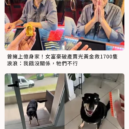
曾擁上億身家！女富豪破產賣光黃金救1700隻
浪浪：我餓沒關係，牠們不行