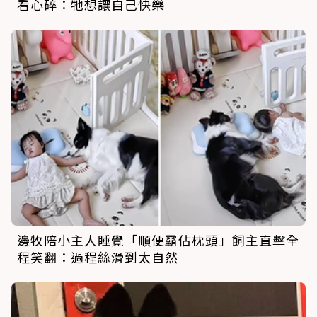
看心碎：牠想讓自己快樂
邊牧陪小主人睡覺「順便霸佔枕頭」飼主直擊全
程笑翻：過程絲滑到太自然