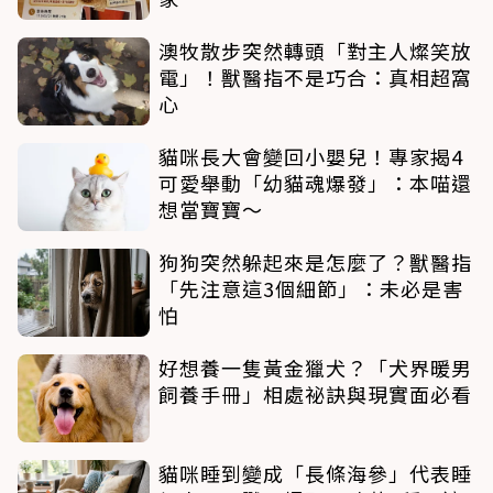
澳牧散步突然轉頭「對主人燦笑放
電」！獸醫指不是巧合：真相超窩
心
貓咪長大會變回小嬰兒！專家揭4
可愛舉動「幼貓魂爆發」：本喵還
想當寶寶～
狗狗突然躲起來是怎麼了？獸醫指
「先注意這3個細節」：未必是害
怕
好想養一隻黃金獵犬？「犬界暖男
飼養手冊」相處祕訣與現實面必看
貓咪睡到變成「長條海參」代表睡