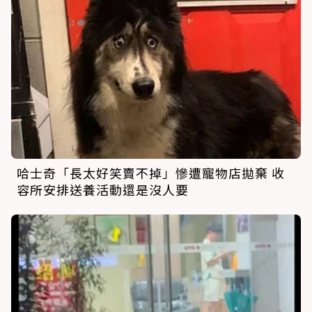
哈士奇「長太好笑賣不掉」慘遭寵物店拋棄 收
容所安排送養活動還是沒人要