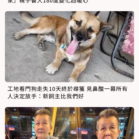
家」親手養大180度變化超暖心
工地看門狗走失10天終於尋獲 見鼻酸一幕所有
人決定放手：新飼主比我們好