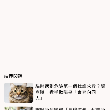
延伸閱讀
貓咪遇到危險第一個找誰求救？調
查曝：近半數喵皇「會奔向同一
人」
貓咪睡到變成「長條海參」代表睡