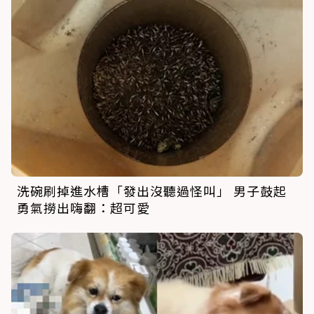
洗碗刷掉進水槽「發出沒聽過怪叫」 男子鼓起
勇氣撈出嗨翻：超可愛