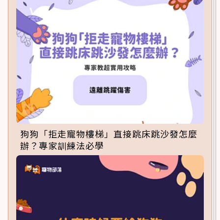
狗狗「拒走寵物樓梯」直接跳床跳沙發怎麼
辦？專家訓練法必學