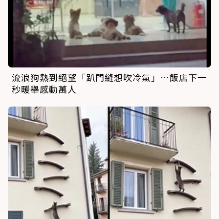
流浪狗熱到絕望「趴門縫想吹冷氣」…飯店下一
秒暖舉感動萬人