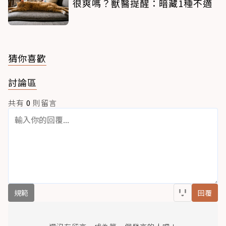
很爽嗎？獸醫提醒：暗藏1種不適
猜你喜歡
討論區
共有
0
則留言
規範
回覆