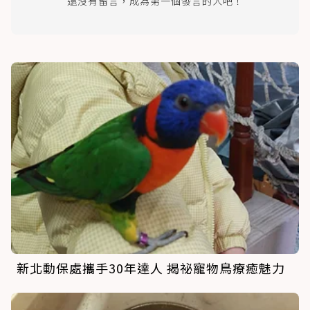
還沒有留言，成為第一個發言的人吧！
新北動保處攜手30年達人 揭祕寵物鳥療癒魅力