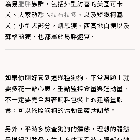
為易
肥胖
族群，包括外型討喜的美國可卡
犬、大家熟悉的
拉布拉多
、以及短腿柯基
犬；小型犬部分，凱恩㹴、西高地白㹴以及
蘇格蘭㹴，也都屬於易胖體質。
如果你剛好養到這幾種狗狗，平常照顧上就
要多花一點心思，重點監控食量與運動量，
不一定要完全照著飼料包裝上的建議量餵
食，可以依照狗狗的活動量靈活調整。
另外，平時多檢查狗狗的體態，理想的體態
是摸得到肋骨，從上方往下看時，腰部有微