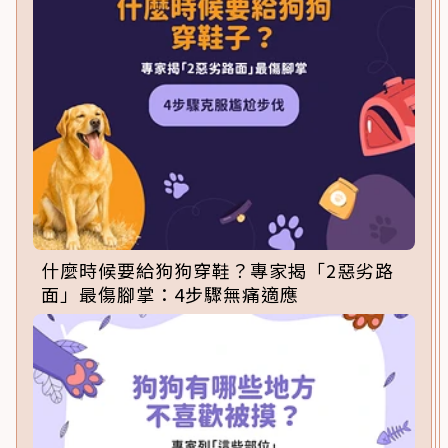
什麼時候要給狗狗穿鞋？專家揭「2惡劣路
面」最傷腳掌：4步驟無痛適應