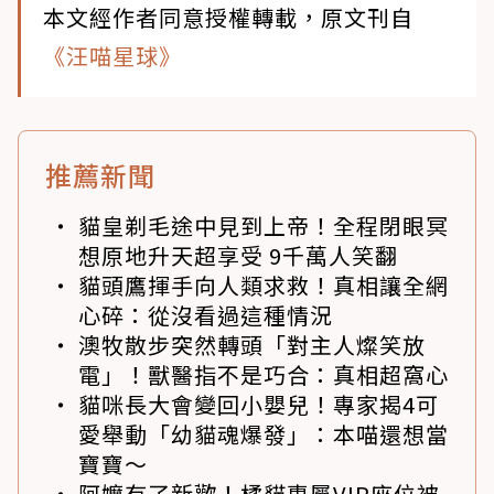
本文經作者同意授權轉載，原文刊自
《汪喵星球》
推薦新聞
貓皇剃毛途中見到上帝！全程閉眼冥
想原地升天超享受 9千萬人笑翻
貓頭鷹揮手向人類求救！真相讓全網
心碎：從沒看過這種情況
澳牧散步突然轉頭「對主人燦笑放
電」！獸醫指不是巧合：真相超窩心
貓咪長大會變回小嬰兒！專家揭4可
愛舉動「幼貓魂爆發」：本喵還想當
寶寶～
阿嬤有了新歡！橘貓專屬VIP座位被