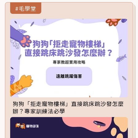
#毛學堂
狗狗「拒走寵物樓梯」直接跳床跳沙發怎麼
辦？專家訓練法必學