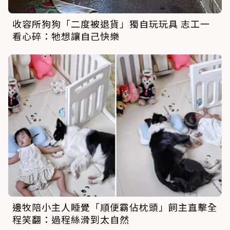
收容所狗狗「二度被退貨」獨自玩玩具 志工一
看心碎：牠想讓自己快樂
邊牧陪小主人睡覺「順便霸佔枕頭」飼主直擊全
程笑翻：過程絲滑到太自然