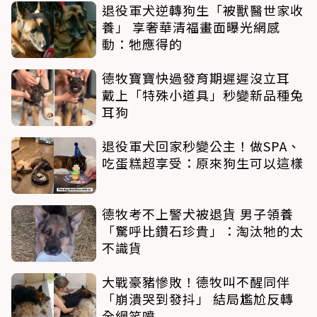
退役軍犬逆轉狗生「被獸醫世家收
養」 享奢華清福畫面曝光網感
動：牠應得的
德牧寶寶快過發育期遲遲沒立耳
戴上「特殊小道具」秒變新品種兔
耳狗
退役軍犬回家秒變公主！做SPA、
吃蛋糕超享受：原來狗生可以這樣
德牧考不上警犬被退貨 男子領養
「驚呼比鑽石珍貴」：淘汰牠的太
不識貨
大戰豪豬慘敗！德牧叫不醒同伴
「崩潰哭到發抖」 結局尷尬反轉
全網笑噴