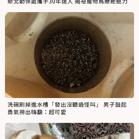
新北動保處攜手30年達人 揭祕寵物鳥療癒魅力
洗碗刷掉進水槽「發出沒聽過怪叫」 男子鼓起
勇氣撈出嗨翻：超可愛