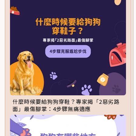
什麼時候要給狗狗穿鞋？專家揭「2惡劣路
面」最傷腳掌：4步驟無痛適應