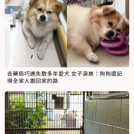
去藥局巧遇失散多年愛犬 女子淚崩：狗狗還記
得全家人跟回家的路