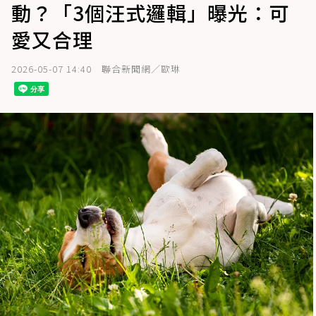
動？「3個汪式邏輯」曝光：可
愛又合理
2026-05-07 14:40
聯合新聞網／歐琳