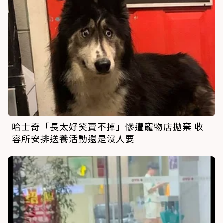
哈士奇「長太好笑賣不掉」慘遭寵物店拋棄 收
容所安排送養活動還是沒人要