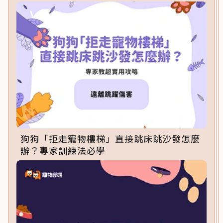
狗狗「拒走寵物樓梯」直接跳床跳沙發怎麼
辦？專家訓練法必學