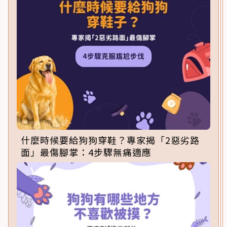
什麼時候要給狗狗穿鞋？專家揭「2惡劣路
面」最傷腳掌：4步驟無痛適應