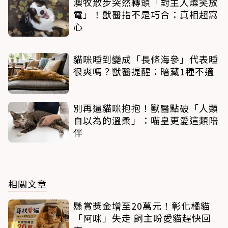
澳牧散步突然轉頭「對主人燦笑放
電」！獸醫指不是巧合：真相超窩
心
貓咪睡到變成「長條海參」代表睡
很爽嗎？獸醫提醒：暗藏1種不適
別再逼貓咪抱抱！獸醫點破「人類
自以為的溫柔」：喵皇更愛這類陪
伴
相關文章
懸賞獎金增至20萬元！彰化橘貓
「阿咪」失走 飼主盼愛貓趕快回