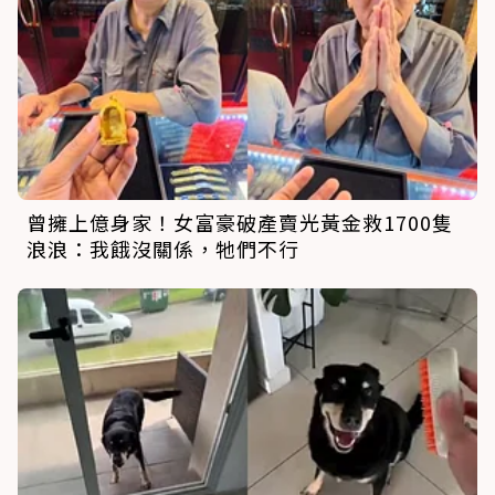
曾擁上億身家！女富豪破產賣光黃金救1700隻
浪浪：我餓沒關係，牠們不行