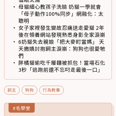
母貓細心教孩子洗臉 奶貓一學就會
「母子動作100%同步」網融化：太
聰明
女子家裡發生變故忍痛送走愛貓 2年
後在領養網站發現熟悉身影全家淚崩
6奶貓失去親娘「把大麥町當媽」 天
天撒嬌討抱飼主淚崩：狗狗也很愛牠
們
胖橘貓偷吃千層麵被抓包！當場石化
3秒「逃跑前還不忘叼走最後一口」
飼主
狗狗
行為教養
#毛學堂