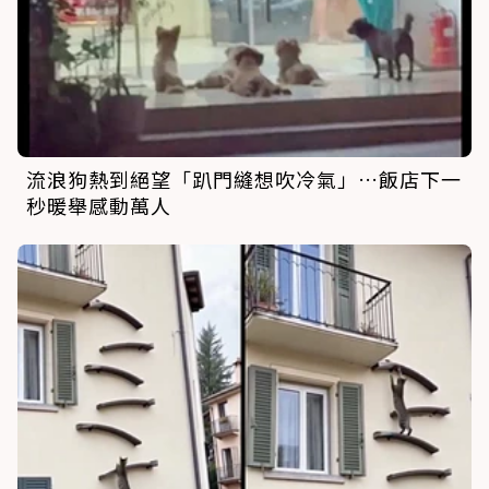
流浪狗熱到絕望「趴門縫想吹冷氣」…飯店下一
秒暖舉感動萬人