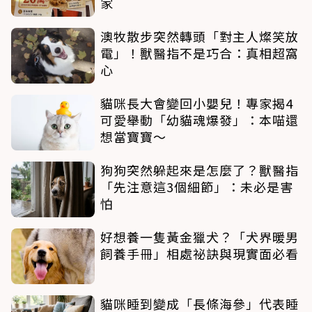
家
澳牧散步突然轉頭「對主人燦笑放
電」！獸醫指不是巧合：真相超窩
心
貓咪長大會變回小嬰兒！專家揭4
可愛舉動「幼貓魂爆發」：本喵還
想當寶寶～
狗狗突然躲起來是怎麼了？獸醫指
「先注意這3個細節」：未必是害
怕
好想養一隻黃金獵犬？「犬界暖男
飼養手冊」相處祕訣與現實面必看
貓咪睡到變成「長條海參」代表睡