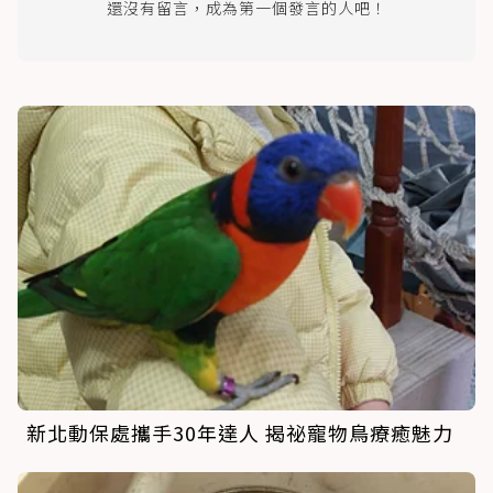
還沒有留言，成為第一個發言的人吧！
新北動保處攜手30年達人 揭祕寵物鳥療癒魅力