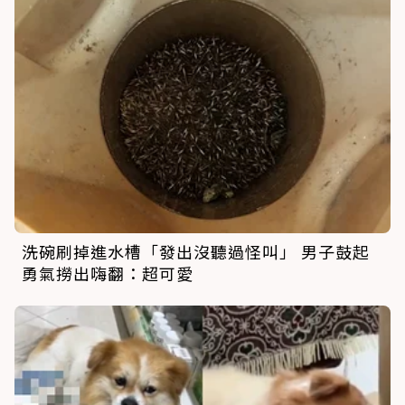
洗碗刷掉進水槽「發出沒聽過怪叫」 男子鼓起
勇氣撈出嗨翻：超可愛