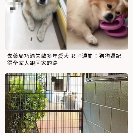
去藥局巧遇失散多年愛犬 女子淚崩：狗狗還記
得全家人跟回家的路