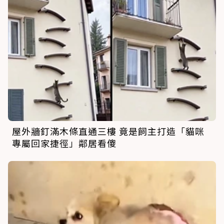
屋外牆釘滿木條直通三樓 竟是飼主打造「貓咪
專屬回家捷徑」鄰居看傻