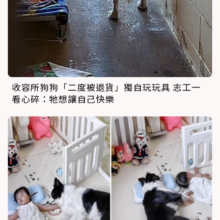
收容所狗狗「二度被退貨」獨自玩玩具 志工一
看心碎：牠想讓自己快樂