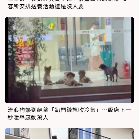
容所安排送養活動還是沒人要
流浪狗熱到絕望「趴門縫想吹冷氣」…飯店下一
秒暖舉感動萬人