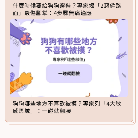
什麼時候要給狗狗穿鞋？專家揭「2惡劣路
面」最傷腳掌：4步驟無痛適應
狗狗哪些地方不喜歡被摸？專家列「4大敏
感區域」：一碰就翻臉