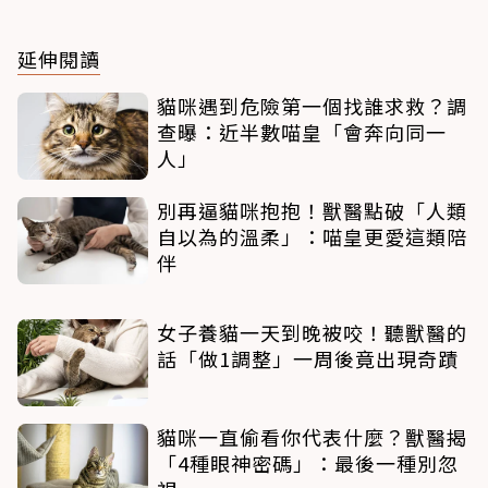
延伸閱讀
貓咪遇到危險第一個找誰求救？調
查曝：近半數喵皇「會奔向同一
人」
別再逼貓咪抱抱！獸醫點破「人類
自以為的溫柔」：喵皇更愛這類陪
伴
女子養貓一天到晚被咬！聽獸醫的
話「做1調整」一周後竟出現奇蹟
貓咪一直偷看你代表什麼？獸醫揭
「4種眼神密碼」：最後一種別忽