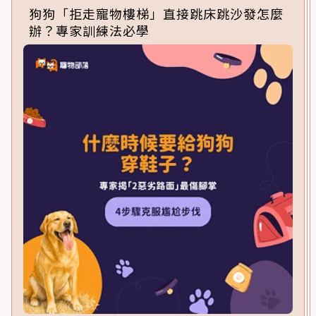
狗狗「拒走寵物樓梯」直接跳床跳沙發怎麼
辦？專家訓練法必學