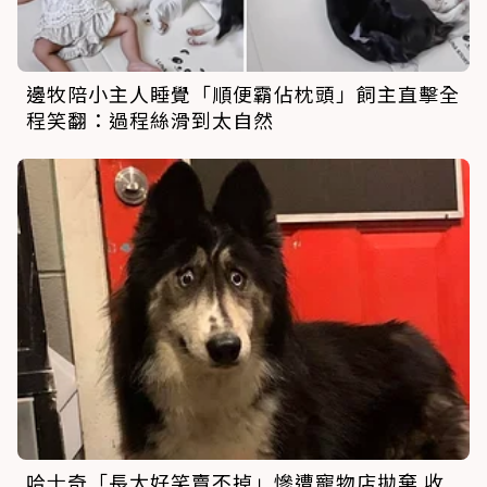
邊牧陪小主人睡覺「順便霸佔枕頭」飼主直擊全
程笑翻：過程絲滑到太自然
哈士奇「長太好笑賣不掉」慘遭寵物店拋棄 收