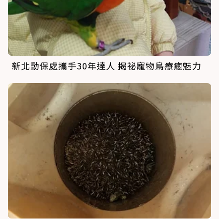
新北動保處攜手30年達人 揭祕寵物鳥療癒魅力