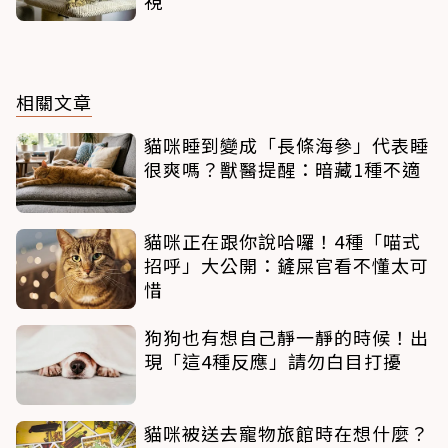
視
相關文章
貓咪睡到變成「長條海參」代表睡
很爽嗎？獸醫提醒：暗藏1種不適
貓咪正在跟你說哈囉！4種「喵式
招呼」大公開：鏟屎官看不懂太可
惜
狗狗也有想自己靜一靜的時候！出
現「這4種反應」請勿白目打擾
貓咪被送去寵物旅館時在想什麼？