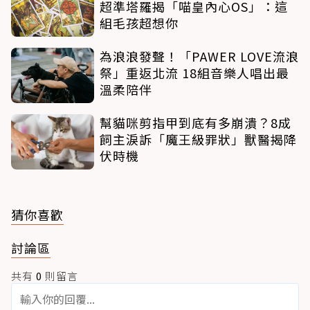
超準塔羅揭「喵皇內心OS」：這
組毛孩超想你
為浪浪發聲！「PAWER LOVE流浪
祭」重返北流 18組音樂人唱出最
溫柔陪伴
幫貓咪剪指甲到底有多崩潰？8成
飼主淚訴「魔王級罪狀」獸醫揭降
伏時機
猜你喜歡
討論區
共有
0
則留言