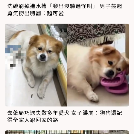
洗碗刷掉進水槽「發出沒聽過怪叫」 男子鼓起
勇氣撈出嗨翻：超可愛
去藥局巧遇失散多年愛犬 女子淚崩：狗狗還記
得全家人跟回家的路