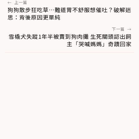
←
上一篇
狗狗散步狂吃草…難道胃不舒服想催吐？破解迷
思：背後原因更單純
下一篇
→
雪橇犬失蹤1年半被賣到狗肉攤 生死關頭認出飼
主「哭喊媽媽」奇蹟回家