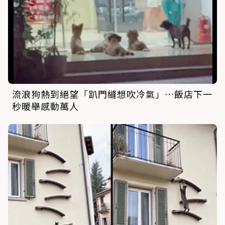
流浪狗熱到絕望「趴門縫想吹冷氣」…飯店下一
秒暖舉感動萬人