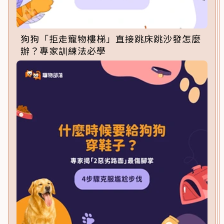
狗狗「拒走寵物樓梯」直接跳床跳沙發怎麼
辦？專家訓練法必學