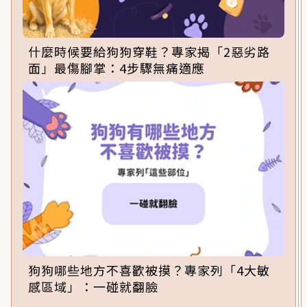
什麼時候要給狗狗穿鞋？專家揭「2惡劣路
面」最傷腳掌：4步驟無痛適應
狗狗哪些地方不喜歡被摸？專家列「4大敏
感區域」：一碰就翻臉