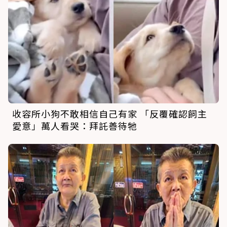
收容所小狗不敢相信自己有家 「反覆確認飼主
愛意」萬人看哭：拜託善待牠