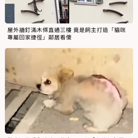
屋外牆釘滿木條直通三樓 竟是飼主打造「貓咪
專屬回家捷徑」鄰居看傻