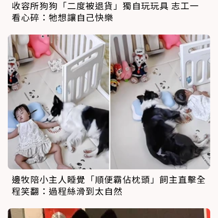
收容所狗狗「二度被退貨」獨自玩玩具 志工一
看心碎：牠想讓自己快樂
邊牧陪小主人睡覺「順便霸佔枕頭」飼主直擊全
程笑翻：過程絲滑到太自然