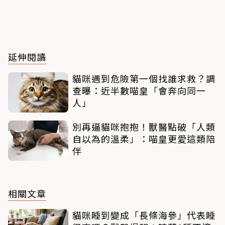
延伸閱讀
貓咪遇到危險第一個找誰求救？調
查曝：近半數喵皇「會奔向同一
人」
別再逼貓咪抱抱！獸醫點破「人類
自以為的溫柔」：喵皇更愛這類陪
伴
相關文章
貓咪睡到變成「長條海參」代表睡