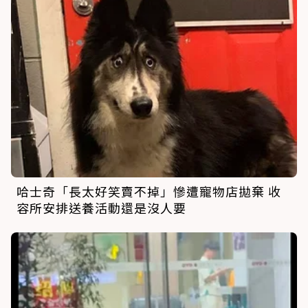
哈士奇「長太好笑賣不掉」慘遭寵物店拋棄 收
容所安排送養活動還是沒人要