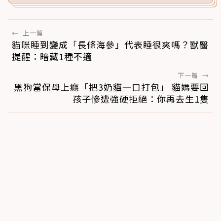
←
上一篇
貓咪睡到變成「長條海參」代表睡很爽嗎？獸醫
提醒：暗藏1種不適
下一篇
→
黑狗當保母上癮「把3奶貓一口打包」 貓媽要回
孩子慘遭強硬拒絕：你再去生1隻