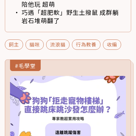
陪他玩 超萌
巧遇「超肥軟」野生土撥鼠 成群躺
岩石堆萌翻了
飼主
貓咪
流浪貓
行為教養
收編
#毛學堂