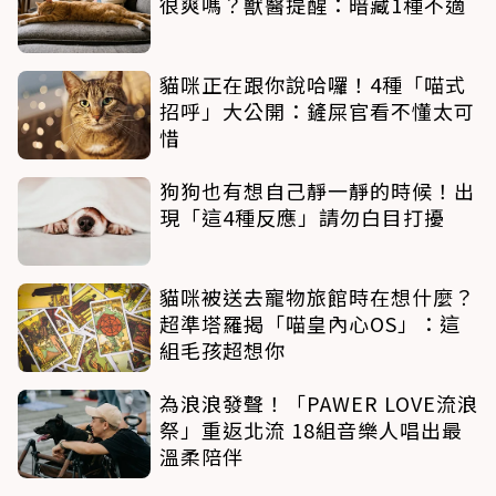
很爽嗎？獸醫提醒：暗藏1種不適
貓咪正在跟你說哈囉！4種「喵式
招呼」大公開：鏟屎官看不懂太可
惜
狗狗也有想自己靜一靜的時候！出
現「這4種反應」請勿白目打擾
貓咪被送去寵物旅館時在想什麼？
超準塔羅揭「喵皇內心OS」：這
組毛孩超想你
為浪浪發聲！「PAWER LOVE流浪
祭」重返北流 18組音樂人唱出最
溫柔陪伴