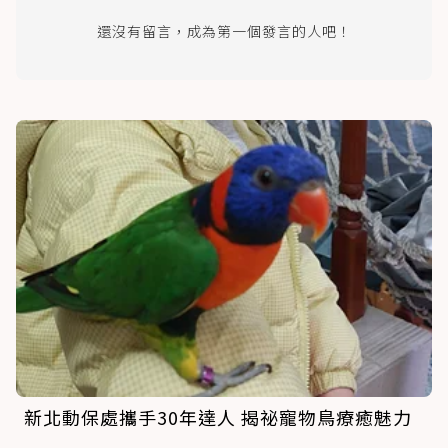
還沒有留言，成為第一個發言的人吧！
新北動保處攜手30年達人 揭祕寵物鳥療癒魅力