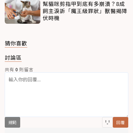
幫貓咪剪指甲到底有多崩潰？8成
飼主淚訴「魔王級罪狀」獸醫揭降
伏時機
猜你喜歡
討論區
共有
0
則留言
規範
回覆