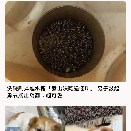
洗碗刷掉進水槽「發出沒聽過怪叫」 男子鼓起
勇氣撈出嗨翻：超可愛