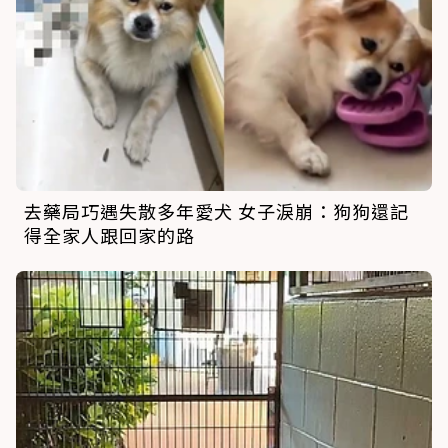
去藥局巧遇失散多年愛犬 女子淚崩：狗狗還記
得全家人跟回家的路