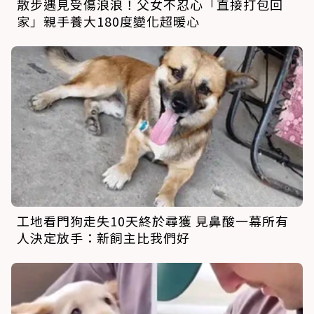
散步遇見受傷浪浪！父女不忍心「直接打包回
家」親手養大180度變化超暖心
工地看門狗走失10天終於尋獲 見鼻酸一幕所有
人決定放手：新飼主比我們好