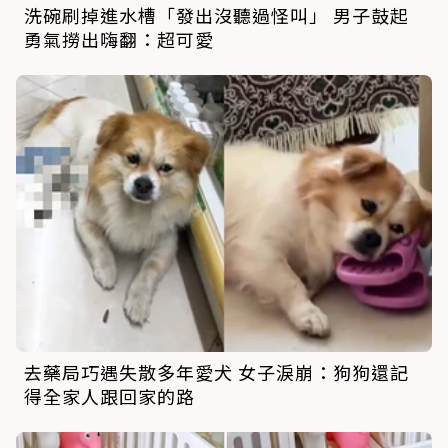
洗碗刷掉進水槽「發出沒聽過怪叫」 男子鼓起
勇氣撈出嗨翻：超可愛
去藥局巧遇失散多年愛犬 女子淚崩：狗狗還記
得全家人跟回家的路