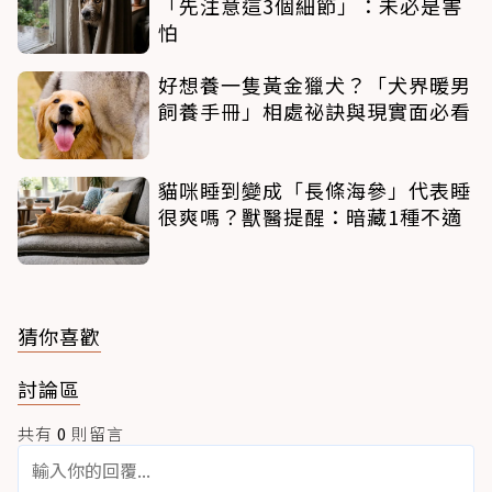
「先注意這3個細節」：未必是害
怕
好想養一隻黃金獵犬？「犬界暖男
飼養手冊」相處祕訣與現實面必看
貓咪睡到變成「長條海參」代表睡
很爽嗎？獸醫提醒：暗藏1種不適
猜你喜歡
討論區
共有
0
則留言