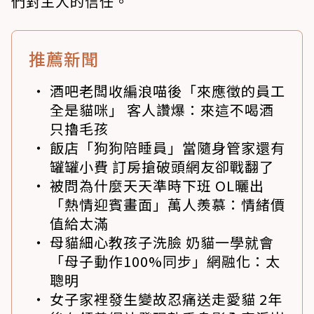
們對主人的信任。
推薦新聞
酒吧老闆收編浪喵後「來應徵的員工
全是貓咪」 客人讚爆：來這不喝酒
只擼毛孩
飯店「狗狗陪睡員」當隨身管家還有
罐罐小費 訂房搶破頭網友卻戰翻了
被問為什麼天天準時下班 OL曬出
「熱情迎賓畫面」萬人羨慕：情緒價
值給太滿
母貓細心教孩子洗臉 奶貓一學就會
「母子動作100%同步」網融化：太
聰明
女子家裡發生變故忍痛送走愛貓 2年