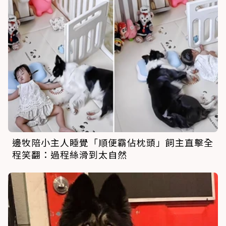
邊牧陪小主人睡覺「順便霸佔枕頭」飼主直擊全
程笑翻：過程絲滑到太自然