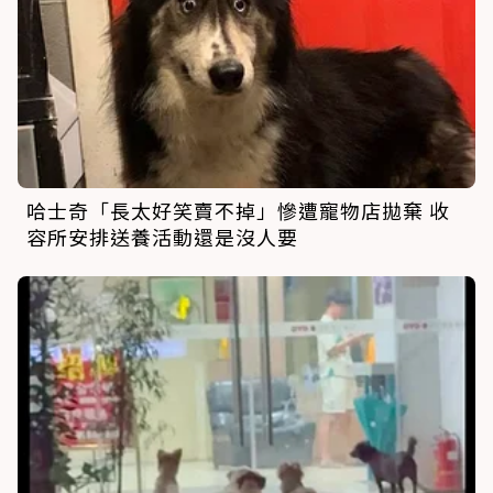
哈士奇「長太好笑賣不掉」慘遭寵物店拋棄 收
容所安排送養活動還是沒人要