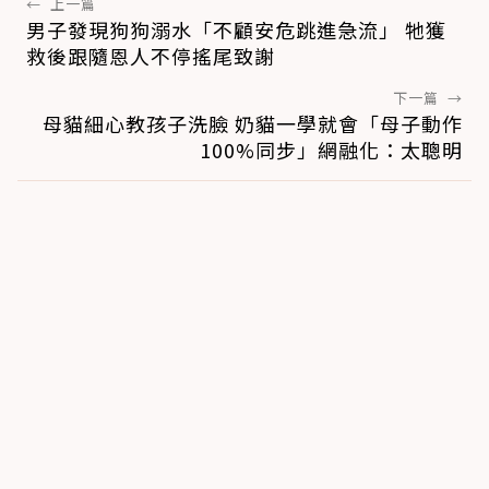
←
上一篇
男子發現狗狗溺水「不顧安危跳進急流」 牠獲
救後跟隨恩人不停搖尾致謝
下一篇
→
母貓細心教孩子洗臉 奶貓一學就會「母子動作
100%同步」網融化：太聰明