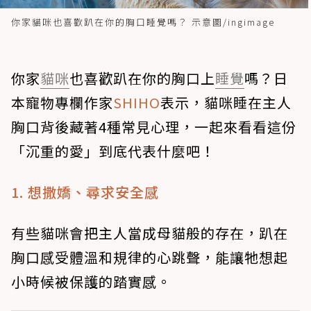
你家貓咪也喜歡趴在你的胸口睡覺嗎？ 示意圖/ingimage
你家
貓咪
也喜歡趴在你的胸口上
睡覺
嗎？日
本寵物專欄作家
SHIHO
表示，貓咪睡在主人
胸口背後藏著4種常見心理，一起來看看這份
「沉重的愛」到底代表什麼吧！
1. 想撒嬌、尋求安全感
有些貓咪會把主人當成母貓般的存在，趴在
胸口感受體溫和規律的心跳聲，能讓牠想起
小時候被保護的踏實感。