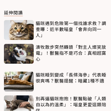
延伸閱讀
貓咪遇到危險第一個找誰求救？調
查曝：近半數喵皇「會奔向同一
人」
澳牧散步突然轉頭「對主人燦笑放
電」！獸醫指不是巧合：真相超窩
心
貓咪睡到變成「長條海參」代表睡
很爽嗎？獸醫提醒：暗藏1種不適
別再逼貓咪抱抱！獸醫點破「人類
自以為的溫柔」：喵皇更愛這類陪
伴