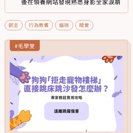
後在領養網站發現熟悉身影全家淚崩
飼主
行為教養
貓咪
睡覺
#毛學堂