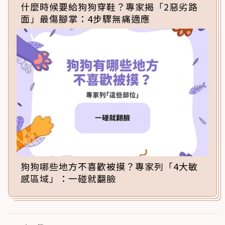
什麼時候要給狗狗穿鞋？專家揭「2惡劣路
面」最傷腳掌：4步驟無痛適應
狗狗哪些地方不喜歡被摸？專家列「4大敏
感區域」：一碰就翻臉