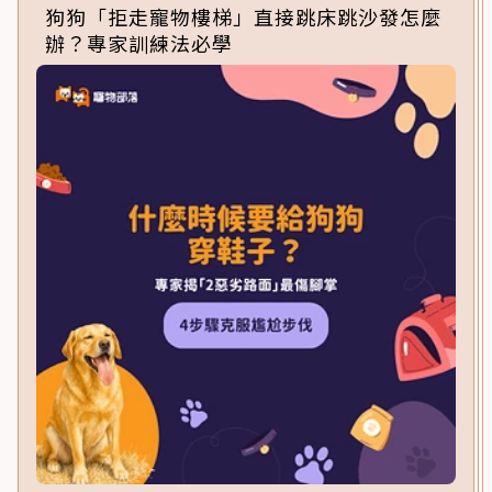
狗狗「拒走寵物樓梯」直接跳床跳沙發怎麼
辦？專家訓練法必學