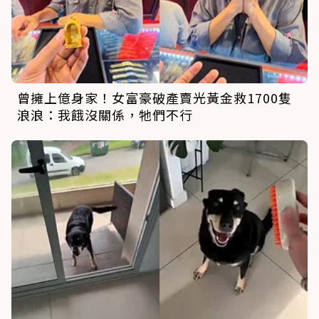
曾擁上億身家！女富豪破產賣光黃金救1700隻
浪浪：我餓沒關係，牠們不行