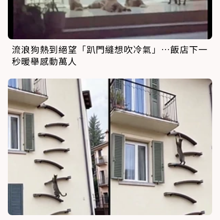
流浪狗熱到絕望「趴門縫想吹冷氣」…飯店下一
秒暖舉感動萬人