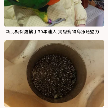
新北動保處攜手30年達人 揭祕寵物鳥療癒魅力