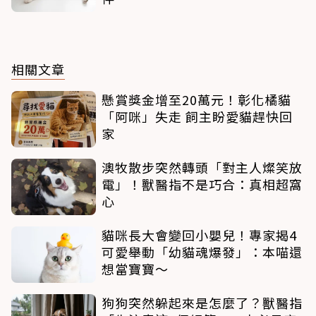
相關文章
懸賞獎金增至20萬元！彰化橘貓
「阿咪」失走 飼主盼愛貓趕快回
家
澳牧散步突然轉頭「對主人燦笑放
電」！獸醫指不是巧合：真相超窩
心
貓咪長大會變回小嬰兒！專家揭4
可愛舉動「幼貓魂爆發」：本喵還
想當寶寶～
狗狗突然躲起來是怎麼了？獸醫指