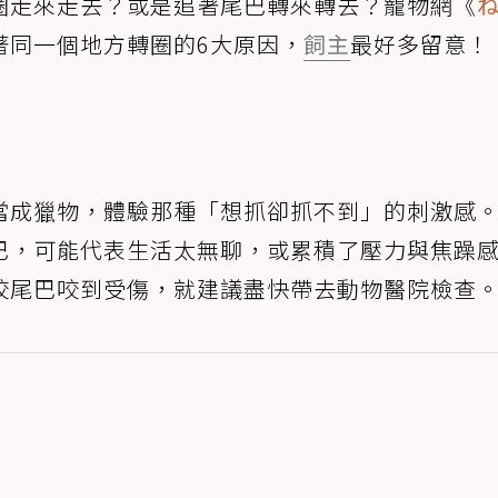
圈走來走去？或是追著尾巴轉來轉去？寵物網《
著同一個地方轉圈的6大原因，
飼主
最好多留意！
當成獵物，體驗那種「想抓卻抓不到」的刺激感
巴，可能代表生活太無聊，或累積了壓力與焦躁
咬尾巴咬到受傷，就建議盡快帶去動物醫院檢查