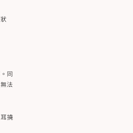
的狀
轉。同
常無法
抓耳撓