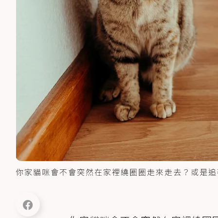
你家貓咪會不會突然在家裡繞圈圈走來走去？或是追著尾