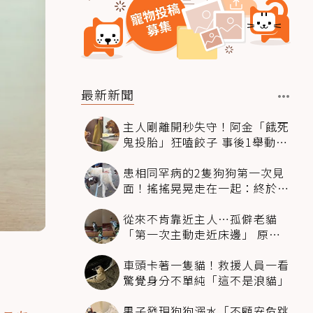
最新新聞
主人剛離開秒失守！阿金「餓死
鬼投胎」狂嗑餃子 事後1舉動反
被讚爆
患相同罕病的2隻狗狗第一次見
面！搖搖晃晃走在一起：終於找
到同伴
從來不肯靠近主人…孤僻老貓
「第一次主動走近床邊」 原因
暖哭網友
車頭卡著一隻貓！救援人員一看
驚覺身分不單純「這不是浪貓」
男子發現狗狗溺水「不顧安危跳