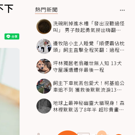
不下
熱門新聞
洗碗刷掉進水槽「發出沒聽過怪
叫」 男子鼓起勇氣撈出嗨翻：
超可愛
邊牧陪小主人睡覺「順便霸佔枕
頭」飼主直擊全程笑翻：過程絲
滑到太自然
坪林獨居老翁離世無人知 13犬
守屋護遺體伴最後一程
飼主下車就丟包愛犬！柯基追公
車追不到 獲救後默默流淚13萬
人心都碎了
地球上最神秘幽靈大貓現身！森
林裡默默活了8年半 超珍貴畫面
科學家嗨翻