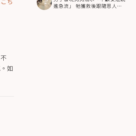
ねこち
進急流」 牠獲救後跟隨恩人不
停搖尾致謝
。不
感。如
。