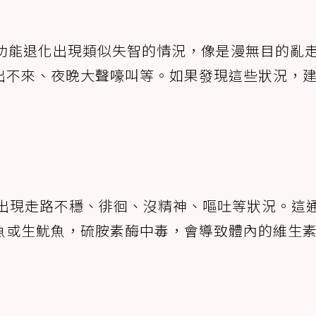
知功能退化出現類似失智的情況，像是漫無目的亂
出不來、夜晚大聲嚎叫等。如果發現這些狀況，
會出現走路不穩、徘徊、沒精神、嘔吐等狀況。這
魚或生魷魚，硫胺素酶中毒，會導致體內的維生素