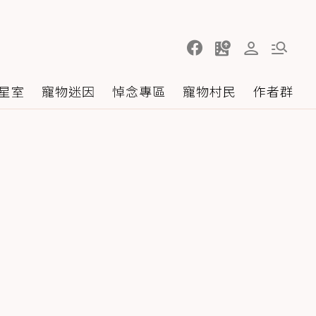
星室
寵物迷因
悼念專區
寵物村民
作者群