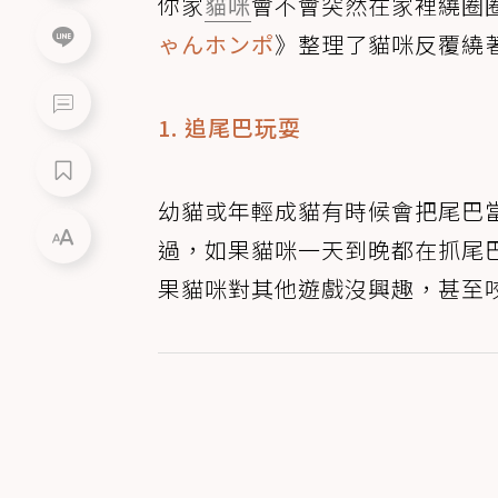
你家
貓咪
會不會突然在家裡繞圈
ゃんホンポ
》整理了貓咪反覆繞
1. 追尾巴玩耍
幼貓或年輕成貓有時候會把尾巴
過，如果貓咪一天到晚都在抓尾
果貓咪對其他遊戲沒興趣，甚至