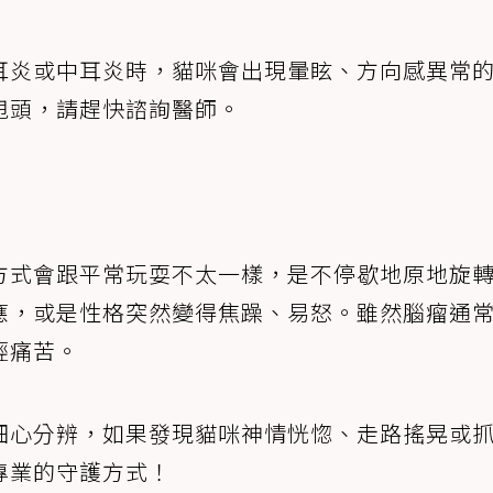
耳炎或中耳炎時，貓咪會出現暈眩、方向感異常
甩頭，請趕快諮詢醫師。
方式會跟平常玩耍不太一樣，是不停歇地原地旋
應，或是性格突然變得焦躁、易怒。雖然腦瘤通
輕痛苦。
細心分辨，如果發現貓咪神情恍惚、走路搖晃或
專業的守護方式！