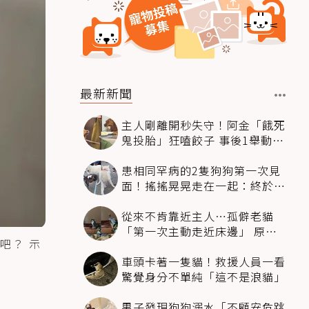
最新新聞
主人剛離開秒失守！阿金「餓死
鬼投胎」狂嗑餃子 事後1舉動反
被讚爆
患相同罕病的2隻狗狗第一次見
面！搖搖晃晃走在一起：終於找
到同伴
從來不肯靠近主人…孤僻老貓
「第一次主動走近床邊」 原因
吧？ 示
暖哭網友
車頭卡著一隻貓！救援人員一看
驚覺身分不單純「這不是浪貓」
男子發現狗狗溺水「不顧安危跳