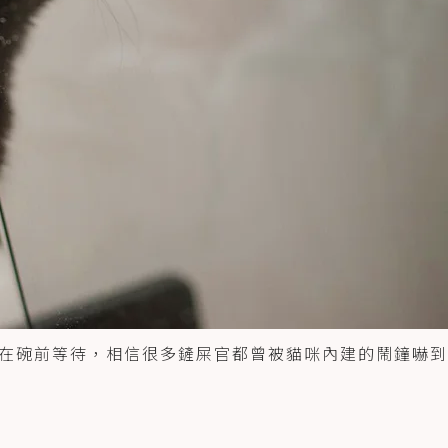
在碗前等待，相信很多鏟屎官都曾被貓咪內建的鬧鐘嚇到