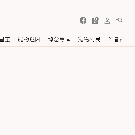
星室
寵物迷因
悼念專區
寵物村民
作者群