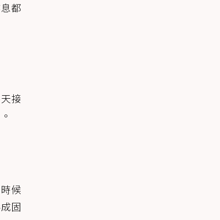
作息都
每天接
多。
麼時候
形成固