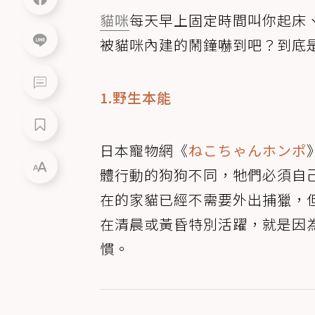
貓咪
每天早上固定時間叫你起床
被貓咪內建的鬧鐘嚇到吧？到底
1.野生本能
日本寵物網《
ねこちゃんホンポ
體行動的狗狗不同，牠們必須自
在的家貓已經不需要外出捕獵，
在清晨或黃昏特別活躍，就是因
慣。