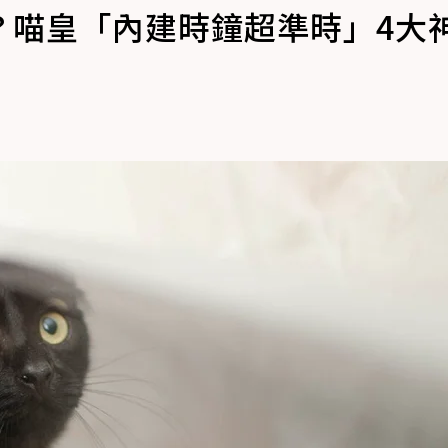
？喵皇「內建時鐘超準時」4大