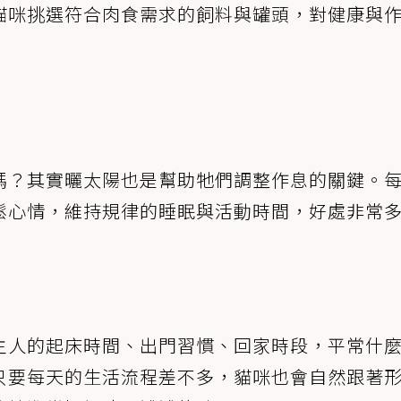
貓咪挑選符合肉食需求的飼料與罐頭，對健康與
嗎？其實曬太陽也是幫助牠們調整作息的關鍵。
鬆心情，維持規律的睡眠與活動時間，好處非常
主人的起床時間、出門習慣、回家時段，平常什
只要每天的生活流程差不多，貓咪也會自然跟著