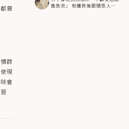
進急流」 牠獲救後跟隨恩人不
官都曾
停搖尾致謝
習慣群
即使現
貓咪會
的習