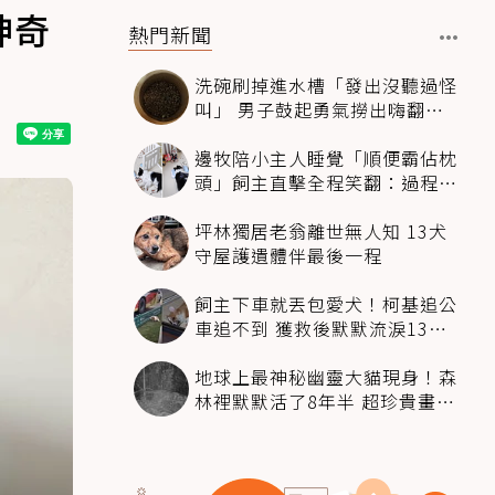
神奇
熱門新聞
洗碗刷掉進水槽「發出沒聽過怪
叫」 男子鼓起勇氣撈出嗨翻：
超可愛
邊牧陪小主人睡覺「順便霸佔枕
頭」飼主直擊全程笑翻：過程絲
滑到太自然
坪林獨居老翁離世無人知 13犬
守屋護遺體伴最後一程
飼主下車就丟包愛犬！柯基追公
車追不到 獲救後默默流淚13萬
人心都碎了
地球上最神秘幽靈大貓現身！森
林裡默默活了8年半 超珍貴畫面
科學家嗨翻