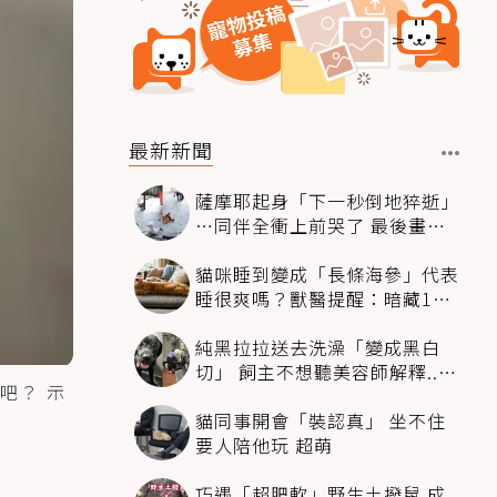
最新新聞
薩摩耶起身「下一秒倒地猝逝」
…同伴全衝上前哭了 最後畫面
逼哭萬人
貓咪睡到變成「長條海參」代表
睡很爽嗎？獸醫提醒：暗藏1種
不適
純黑拉拉送去洗澡「變成黑白
切」 飼主不想聽美容師解釋..衝
吧？ 示
現場秒道歉
貓同事開會「裝認真」 坐不住
要人陪他玩 超萌
巧遇「超肥軟」野生土撥鼠 成