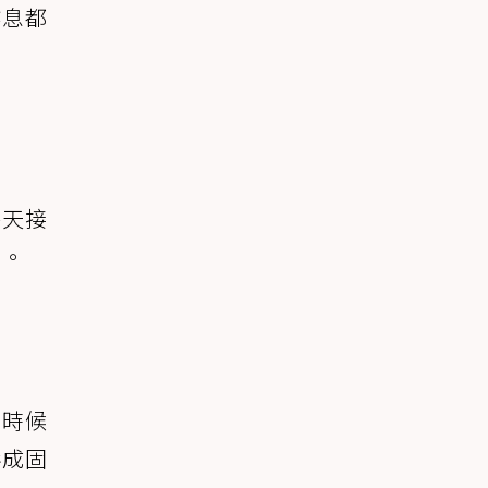
作息都
每天接
多。
麼時候
形成固