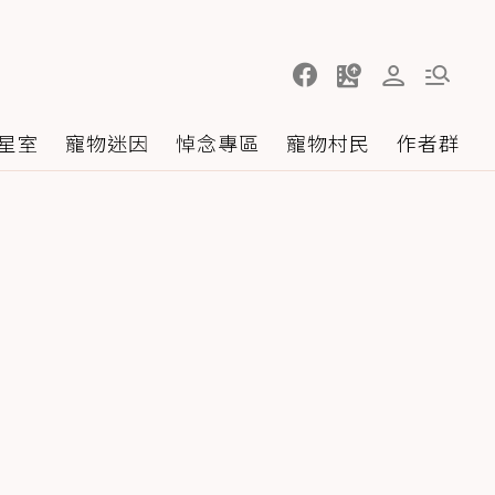
星室
寵物迷因
悼念專區
寵物村民
作者群