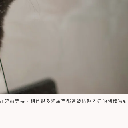
在碗前等待，相信很多鏟屎官都曾被貓咪內建的鬧鐘嚇到