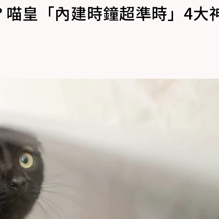
？喵皇「內建時鐘超準時」4大