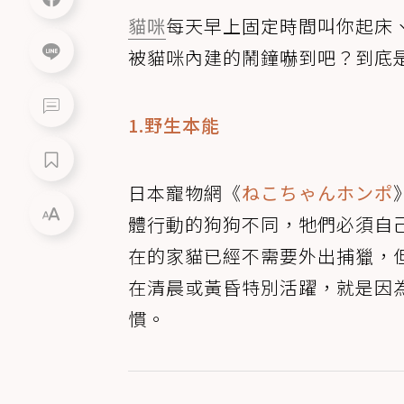
貓咪
每天早上固定時間叫你起床
被貓咪內建的鬧鐘嚇到吧？到底
1.野生本能
日本寵物網《
ねこちゃんホンポ
體行動的狗狗不同，牠們必須自
在的家貓已經不需要外出捕獵，
在清晨或黃昏特別活躍，就是因
慣。