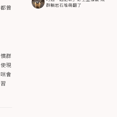
群躺岩石堆萌翻了
官都曾
習慣群
即使現
貓咪會
的習