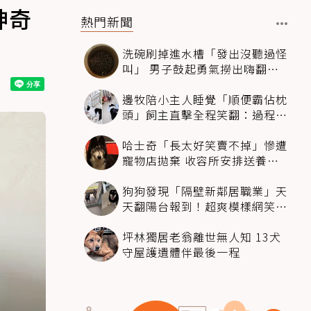
神奇
熱門新聞
洗碗刷掉進水槽「發出沒聽過怪
叫」 男子鼓起勇氣撈出嗨翻：
超可愛
邊牧陪小主人睡覺「順便霸佔枕
頭」飼主直擊全程笑翻：過程絲
滑到太自然
哈士奇「長太好笑賣不掉」慘遭
寵物店拋棄 收容所安排送養活
動還是沒人要
狗狗發現「隔壁新鄰居職業」天
天翻陽台報到！超爽模樣網笑
翻：進到遊樂園
坪林獨居老翁離世無人知 13犬
守屋護遺體伴最後一程