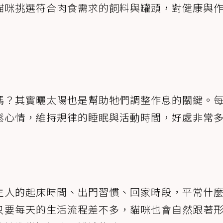
貓咪挑選符合肉食需求的飼料與罐頭，對健康與
嗎？其實曬太陽也是幫助牠們調整作息的關鍵。
鬆心情，維持規律的睡眠與活動時間，好處非常
主人的起床時間、出門習慣、回家時段，平常什
只要每天的生活流程差不多，貓咪也會自然跟著