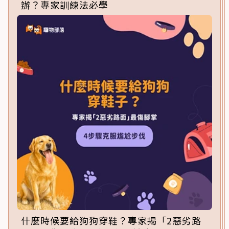
辦？專家訓練法必學
什麼時候要給狗狗穿鞋？專家揭「2惡劣路