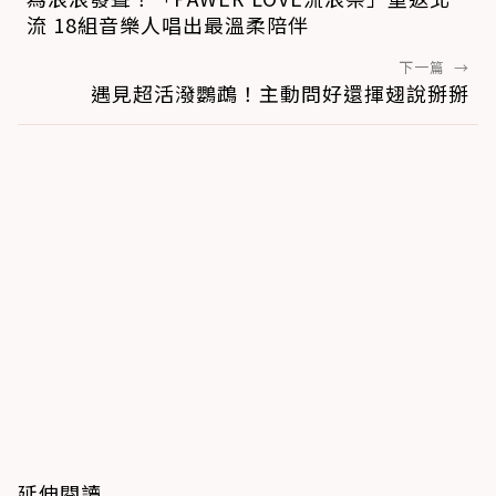
流 18組音樂人唱出最溫柔陪伴
下一篇
→
遇見超活潑鸚鵡！主動問好還揮翅說掰掰
延伸閱讀