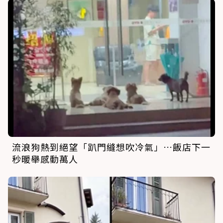
流浪狗熱到絕望「趴門縫想吹冷氣」…飯店下一
秒暖舉感動萬人