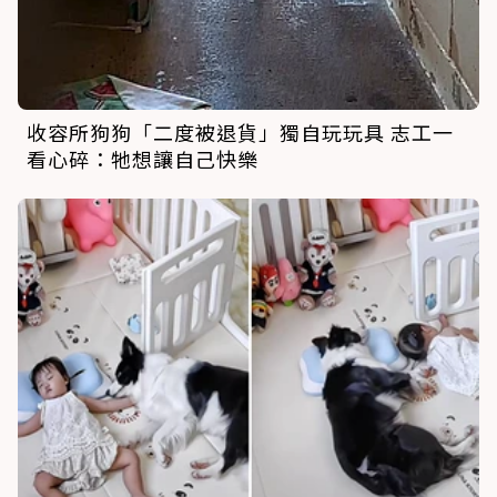
收容所狗狗「二度被退貨」獨自玩玩具 志工一
看心碎：牠想讓自己快樂