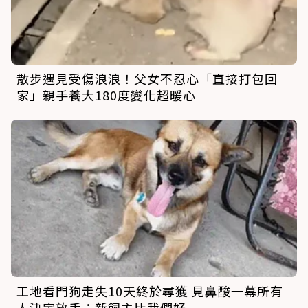
散步遇見受傷浪浪！父女不忍心「直接打包回
家」親手養大180度變化超暖心
工地看門狗走失10天終於尋獲 見鼻酸一幕所有
人決定放手：新飼主比我們好