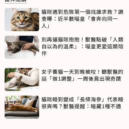
貓咪遇到危險第一個找誰求救？調
查曝：近半數喵皇「會奔向同一
人」
別再逼貓咪抱抱！獸醫點破「人類
自以為的溫柔」：喵皇更愛這類陪
伴
女子養貓一天到晚被咬！聽獸醫的
話「做1調整」一周後竟出現奇蹟
貓咪睡到變成「長條海參」代表睡
很爽嗎？獸醫提醒：暗藏1種不適