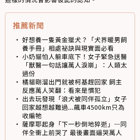
推薦新聞
好想養一隻黃金獵犬？「犬界暖男飼
養手冊」相處祕訣與現實面必看
小奶貓怕人躲車底下！女子緊急送醫
「獸醫一句話讓萬人淚崩」：人類太
過份
橘貓剛溜出門就被柯基趕回家 飼主
反應萬人笑翻：看來是慣犯
出去玩發現「浪犬被同伴孤立」女子
回家越想越難過...飆車4500km只為
收編牠
薩摩耶起身「下一秒倒地猝逝」…同
伴全衝上前哭了 最後畫面逼哭萬人