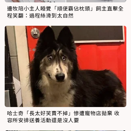
邊牧陪小主人睡覺「順便霸佔枕頭」飼主直擊全
程笑翻：過程絲滑到太自然
哈士奇「長太好笑賣不掉」慘遭寵物店拋棄 收
容所安排送養活動還是沒人要