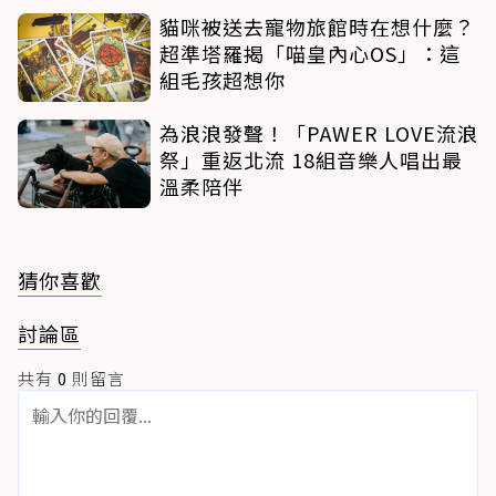
貓咪被送去寵物旅館時在想什麼？
超準塔羅揭「喵皇內心OS」：這
組毛孩超想你
為浪浪發聲！「PAWER LOVE流浪
祭」重返北流 18組音樂人唱出最
溫柔陪伴
猜你喜歡
討論區
共有
0
則留言