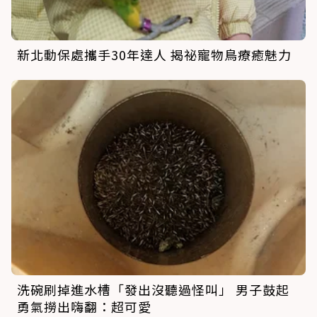
新北動保處攜手30年達人 揭祕寵物鳥療癒魅力
洗碗刷掉進水槽「發出沒聽過怪叫」 男子鼓起
勇氣撈出嗨翻：超可愛