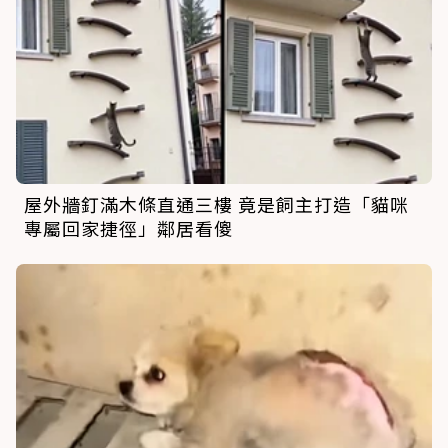
屋外牆釘滿木條直通三樓 竟是飼主打造「貓咪
專屬回家捷徑」鄰居看傻