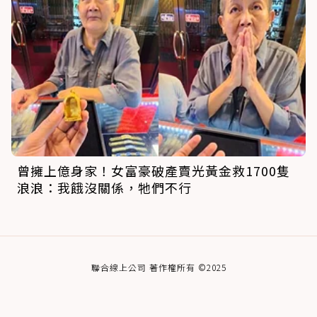
曾擁上億身家！女富豪破產賣光黃金救1700隻
浪浪：我餓沒關係，牠們不行
聯合線上公司 著作權所有 ©2025