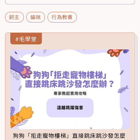
飼主
貓咪
行為教養
#毛學堂
狗狗「拒走寵物樓梯」直接跳床跳沙發怎麼