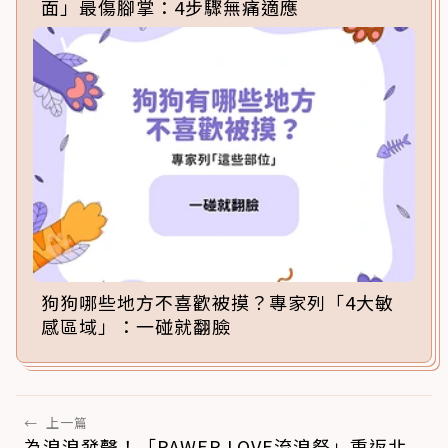
面」最傷腳掌：4步驟無痛適應
狗狗哪些地方不喜歡被摸？專家列「4大敏
感區域」：一碰就翻臉
←
上一篇
為浪浪發聲！「PAWER LOVE流浪祭」重返北