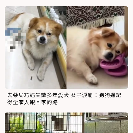
去藥局巧遇失散多年愛犬 女子淚崩：狗狗還記
得全家人跟回家的路