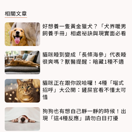
相關文章
好想養一隻黃金獵犬？「犬界暖男
飼養手冊」相處祕訣與現實面必看
貓咪睡到變成「長條海參」代表睡
很爽嗎？獸醫提醒：暗藏1種不適
貓咪正在跟你說哈囉！4種「喵式
招呼」大公開：鏟屎官看不懂太可
惜
狗狗也有想自己靜一靜的時候！出
現「這4種反應」請勿白目打擾