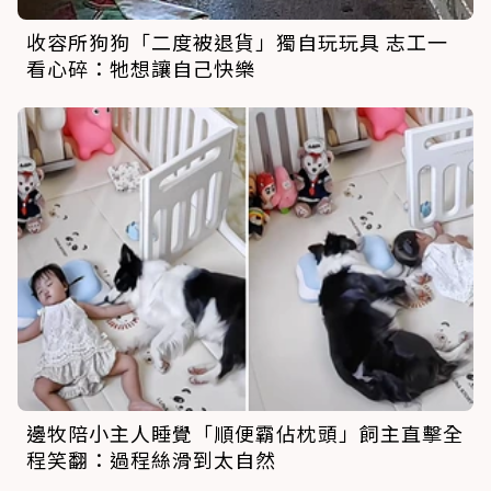
收容所狗狗「二度被退貨」獨自玩玩具 志工一
看心碎：牠想讓自己快樂
邊牧陪小主人睡覺「順便霸佔枕頭」飼主直擊全
程笑翻：過程絲滑到太自然