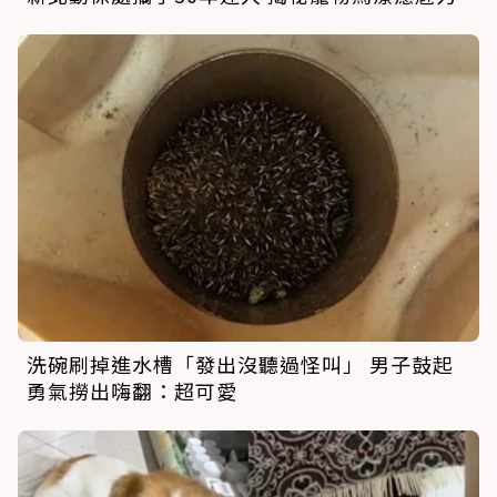
洗碗刷掉進水槽「發出沒聽過怪叫」 男子鼓起
勇氣撈出嗨翻：超可愛