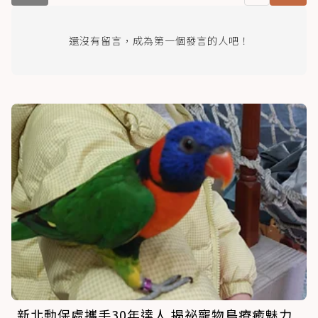
還沒有留言，成為第一個發言的人吧！
新北動保處攜手30年達人 揭祕寵物鳥療癒魅力