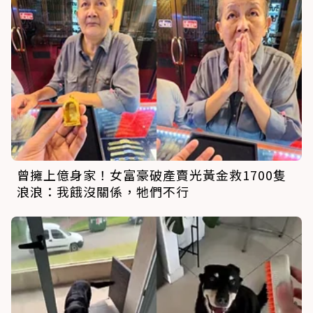
曾擁上億身家！女富豪破產賣光黃金救1700隻
浪浪：我餓沒關係，牠們不行