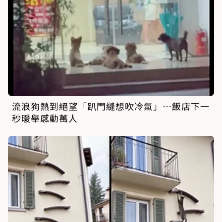
流浪狗熱到絕望「趴門縫想吹冷氣」…飯店下一
秒暖舉感動萬人