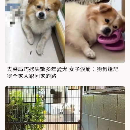
去藥局巧遇失散多年愛犬 女子淚崩：狗狗還記
得全家人跟回家的路