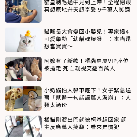
貓皇剃毛途中見到上帝！全程閉眼
冥想原地升天超享受 9千萬人笑翻
貓咪長大會變回小嬰兒！專家揭4
可愛舉動「幼貓魂爆發」：本喵還
想當寶寶～
阿嬤有了新歡！橘貓專屬VIP座位
被搶走 死亡凝視笑翻百萬人
小奶貓怕人躲車底下！女子緊急送
醫「獸醫一句話讓萬人淚崩」：人
類太過份
橘貓剛溜出門就被柯基趕回家 飼
主反應萬人笑翻：看來是慣犯