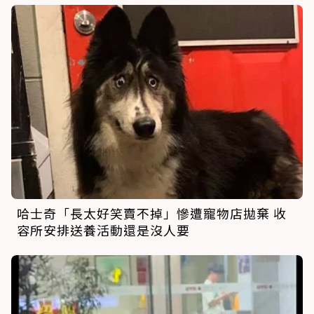
哈士奇「長太好笑賣不掉」慘遭寵物店拋棄 收
容所安排送養活動還是沒人要