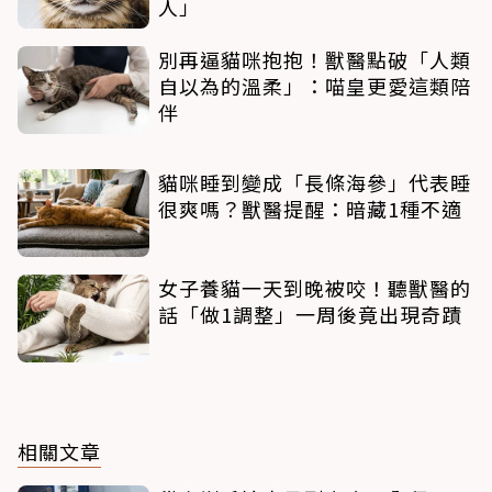
人」
別再逼貓咪抱抱！獸醫點破「人類
自以為的溫柔」：喵皇更愛這類陪
伴
貓咪睡到變成「長條海參」代表睡
很爽嗎？獸醫提醒：暗藏1種不適
女子養貓一天到晚被咬！聽獸醫的
話「做1調整」一周後竟出現奇蹟
相關文章