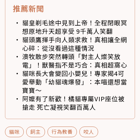
推薦新聞
貓皇剃毛途中見到上帝！全程閉眼冥
想原地升天超享受 9千萬人笑翻
貓頭鷹揮手向人類求救！真相讓全網
心碎：從沒看過這種情況
澳牧散步突然轉頭「對主人燦笑放
電」！獸醫指不是巧合：真相超窩心
貓咪長大會變回小嬰兒！專家揭4可
愛舉動「幼貓魂爆發」：本喵還想當
寶寶～
阿嬤有了新歡！橘貓專屬VIP座位被
搶走 死亡凝視笑翻百萬人
貓咪
飼主
行為教養
咬人