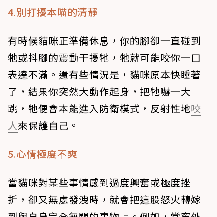
4.別打擾本喵的清靜
有時候貓咪正準備休息，你的腳卻一直碰到
牠或抖腳的震動干擾牠，牠就可能咬你一口
表達不滿。還有些情況是，貓咪原本快睡著
了，結果你突然大動作起身，把牠嚇一大
跳，牠便會本能進入防衛模式，反射性地
咬
人
來保護自己。
5.心情極度不爽
當貓咪對某些事情感到過度興奮或極度挫
折，卻又無處發洩時，就會把這股怒火轉嫁
到與自身完全無關的事物上。例如，當窗外