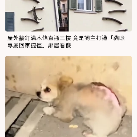
屋外牆釘滿木條直通三樓 竟是飼主打造「貓咪
專屬回家捷徑」鄰居看傻