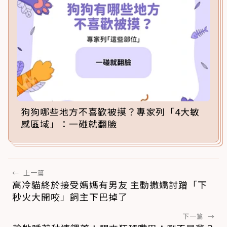
狗狗哪些地方不喜歡被摸？專家列「4大敏
感區域」：一碰就翻臉
←
上一篇
高冷貓終於接受媽媽有男友 主動撒嬌討蹭「下
秒火大開咬」飼主下巴掉了
下一篇
→