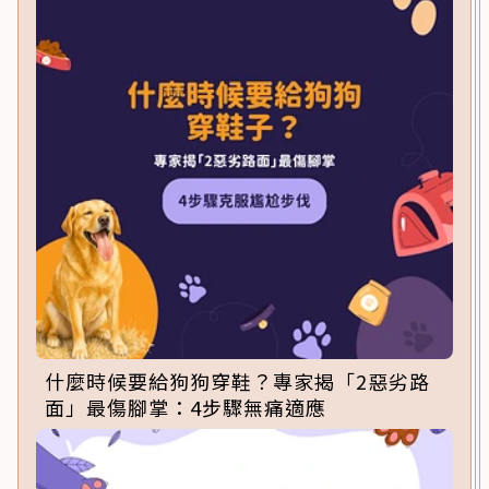
什麼時候要給狗狗穿鞋？專家揭「2惡劣路
面」最傷腳掌：4步驟無痛適應