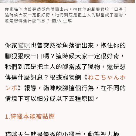
你家貓咪也曾突然從角落衝出來，抱住你的腳狠狠咬一口嗎？
這時候大家一定很好奇，牠們到底是把主人的腳當成了獵物，
還是想傳達什麼訊息？ 圖/AI生成
你家
貓咪
也曾突然從角落衝出來，抱住你的
腳狠狠咬一口嗎？這時候大家一定很好奇，
牠們到底是把主人的腳當成了獵物，還是想
傳達什麼訊息？根據寵物網《
ねこちゃんホ
ンポ
》報導，貓咪咬腳這個行為，在不同的
情境下可以細分成以下五種原因。
1.狩獵本能被點燃
貓咪天生就是優秀的小獵手，動態視力極