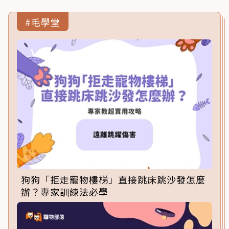
#毛學堂
狗狗「拒走寵物樓梯」直接跳床跳沙發怎麼
辦？專家訓練法必學