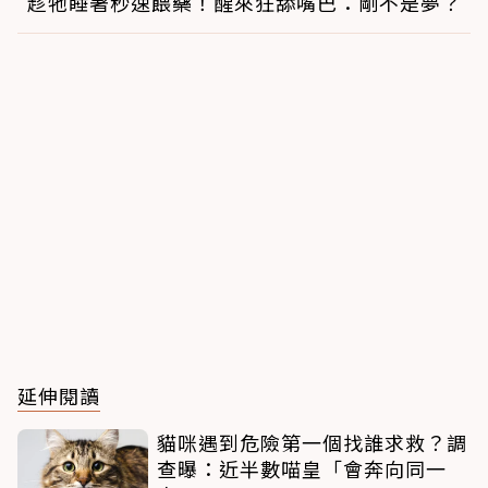
趁牠睡著秒速餵藥！醒來狂舔嘴巴：剛不是夢？
延伸閱讀
貓咪遇到危險第一個找誰求救？調
查曝：近半數喵皇「會奔向同一