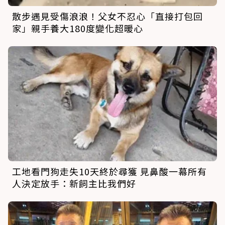
散步遇見受傷浪浪！父女不忍心「直接打包回
家」親手養大180度變化超暖心
工地看門狗走失10天終於尋獲 見鼻酸一幕所有
人決定放手：新飼主比我們好