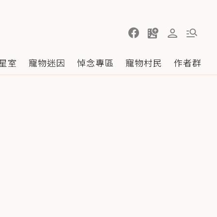
星室
寵物迷因
悼念專區
寵物村民
作者群