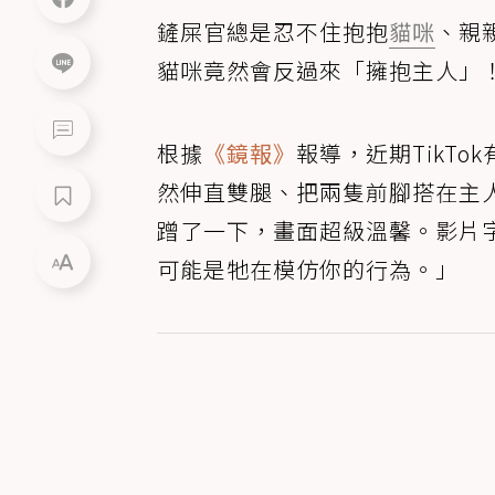
鏟屎官總是忍不住抱抱
貓咪
、親
貓咪竟然會反過來「擁抱主人」
根據
《鏡報》
報導，近期TikT
然伸直雙腿、把兩隻前腳搭在主
蹭了一下，畫面超級溫馨。影片
可能是牠在模仿你的行為。」