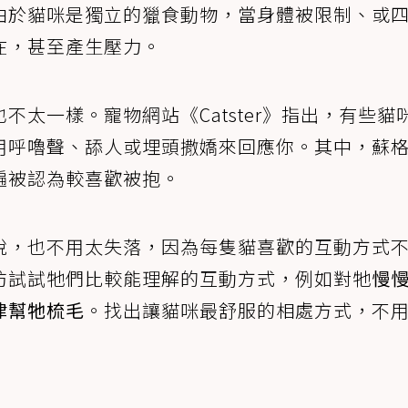
由於貓咪是獨立的獵食動物，當身體被限制、或
在，甚至產生壓力。
太一樣。寵物網站《Catster》指出，有些貓
用呼嚕聲、舔人或埋頭撒嬌來回應你。其中，蘇
遍被認為較喜歡被抱。
脫，也不用太失落，因為每隻貓喜歡的互動方式
妨試試牠們比較能理解的互動方式，例如對牠
慢
律幫牠梳毛
。找出讓貓咪最舒服的相處方式，不