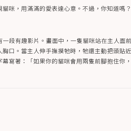
親貓咪，用滿滿的愛表達心意。不過，你知道嗎
！
ok有一段有趣影片。畫面中，一隻貓咪站在主人面
人胸口。當主人伸手撫摸牠時，牠還主動把頭貼
字幕寫著：「如果你的貓咪會用兩隻前腳抱住你