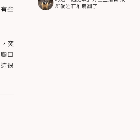
群躺岩石堆萌翻了
？有些
前，突
近胸口
，這很