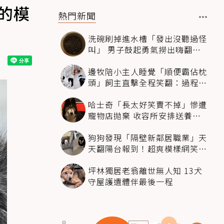
的模
熱門新聞
洗碗刷掉進水槽「發出沒聽過怪
叫」 男子鼓起勇氣撈出嗨翻：
超可愛
邊牧陪小主人睡覺「順便霸佔枕
頭」飼主直擊全程笑翻：過程絲
滑到太自然
哈士奇「長太好笑賣不掉」慘遭
寵物店拋棄 收容所安排送養活
動還是沒人要
狗狗發現「隔壁新鄰居職業」天
天翻陽台報到！超爽模樣網笑
翻：進到遊樂園
坪林獨居老翁離世無人知 13犬
守屋護遺體伴最後一程