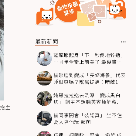
最新新聞
薩摩耶起身「下一秒倒地猝逝」
…同伴全衝上前哭了 最後畫面
逼哭萬人
貓咪睡到變成「長條海參」代表
睡很爽嗎？獸醫提醒：暗藏1種
不適
純黑拉拉送去洗澡「變成黑白
切」 飼主不想聽美容師解釋..衝
抱主
現場秒道歉
貓同事開會「裝認真」 坐不住
要人陪他玩 超萌
巧遇「超肥軟」野生土撥鼠 成