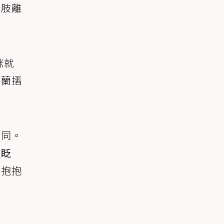
四肢離
咪就
格蘭摺
不同。
慢眨
用抱抱