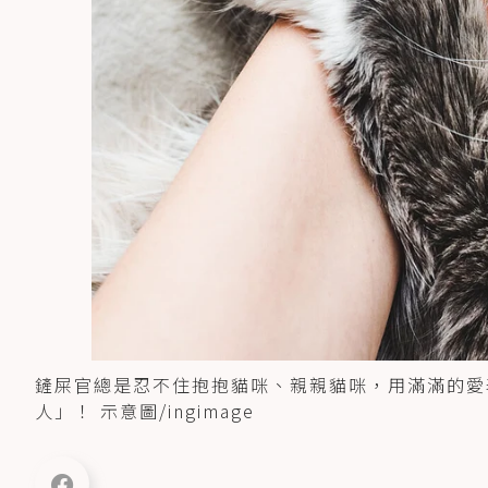
鏟屎官總是忍不住抱抱貓咪、親親貓咪，用滿滿的愛
人」！ 示意圖/ingimage