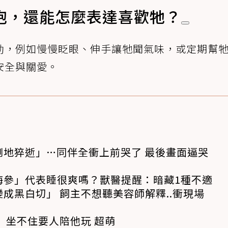
抱，還能怎麼表達喜歡牠？
動，例如慢慢眨眼、伸手讓牠聞氣味，或定期幫
安全與關愛。
倒地猝逝」…同伴全衝上前哭了 最後畫面逼哭
海參」代表睡很爽嗎？獸醫提醒：暗藏1種不適
成黑白切」 飼主不想聽美容師解釋..衝現場
 坐不住要人陪他玩 超萌