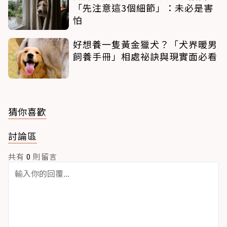
「先注意這3個細節」：未必是害
怕
好想養一隻黃金獵犬？「犬界暖男
飼養手冊」相處祕訣與現實面必看
猜你喜歡
討論區
共有
0
則留言