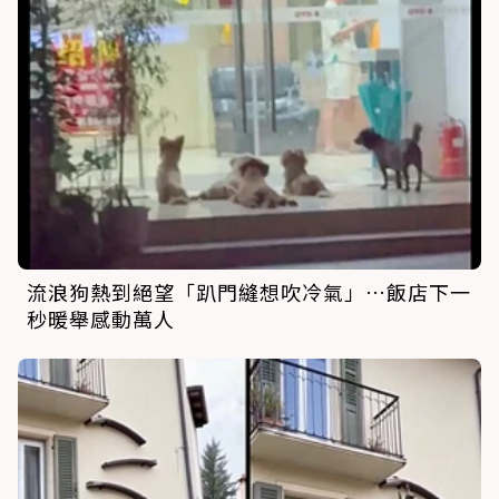
流浪狗熱到絕望「趴門縫想吹冷氣」…飯店下一
秒暖舉感動萬人