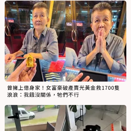
曾擁上億身家！女富豪破產賣光黃金救1700隻
浪浪：我餓沒關係，牠們不行