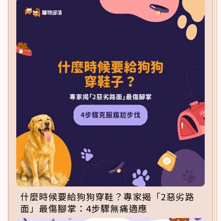
什麼時候要給狗狗穿鞋？專家揭「2惡劣路
面」最傷腳掌：4步驟無痛適應