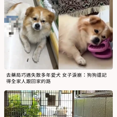
去藥局巧遇失散多年愛犬 女子淚崩：狗狗還記
得全家人跟回家的路