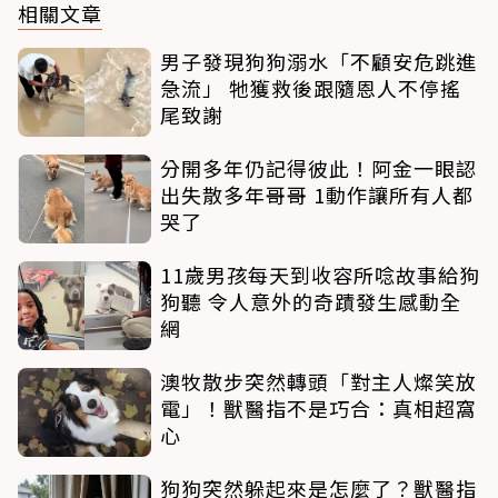
相關文章
男子發現狗狗溺水「不顧安危跳進
急流」 牠獲救後跟隨恩人不停搖
尾致謝
分開多年仍記得彼此！阿金一眼認
出失散多年哥哥 1動作讓所有人都
哭了
11歲男孩每天到收容所唸故事給狗
狗聽 令人意外的奇蹟發生感動全
網
澳牧散步突然轉頭「對主人燦笑放
電」！獸醫指不是巧合：真相超窩
心
狗狗突然躲起來是怎麼了？獸醫指