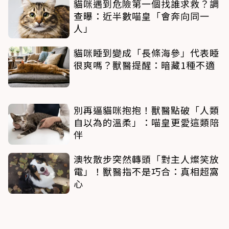
貓咪遇到危險第一個找誰求救？調
查曝：近半數喵皇「會奔向同一
人」
貓咪睡到變成「長條海參」代表睡
很爽嗎？獸醫提醒：暗藏1種不適
別再逼貓咪抱抱！獸醫點破「人類
自以為的溫柔」：喵皇更愛這類陪
伴
澳牧散步突然轉頭「對主人燦笑放
電」！獸醫指不是巧合：真相超窩
心