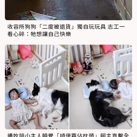
收容所狗狗「二度被退貨」獨自玩玩具 志工一
看心碎：牠想讓自己快樂
邊牧陪小主人睡覺「順便霸佔枕頭」飼主直擊全