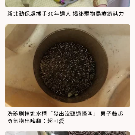
新北動保處攜手30年達人 揭祕寵物鳥療癒魅力
洗碗刷掉進水槽「發出沒聽過怪叫」 男子鼓起
勇氣撈出嗨翻：超可愛