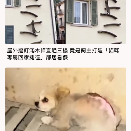
屋外牆釘滿木條直通三樓 竟是飼主打造「貓咪
專屬回家捷徑」鄰居看傻