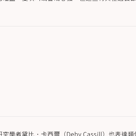
者黛比．卡西爾（Deby Cassill）也表達