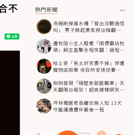
合不
熱門新聞
洗碗刷掉進水槽「發出沒聽過怪
叫」 男子鼓起勇氣撈出嗨翻：
超可愛
邊牧陪小主人睡覺「順便霸佔枕
頭」飼主直擊全程笑翻：過程絲
滑到太自然
哈士奇「長太好笑賣不掉」慘遭
寵物店拋棄 收容所安排送養活
動還是沒人要
狗狗發現「隔壁新鄰居職業」天
天翻陽台報到！超爽模樣網笑
翻：進到遊樂園
坪林獨居老翁離世無人知 13犬
守屋護遺體伴最後一程