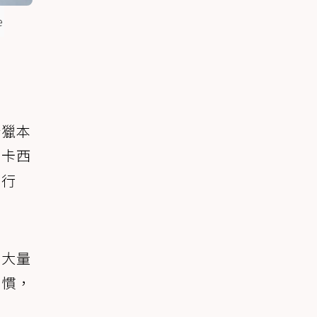
e
狩獵本
。卡西
的行
更大量
習慣，