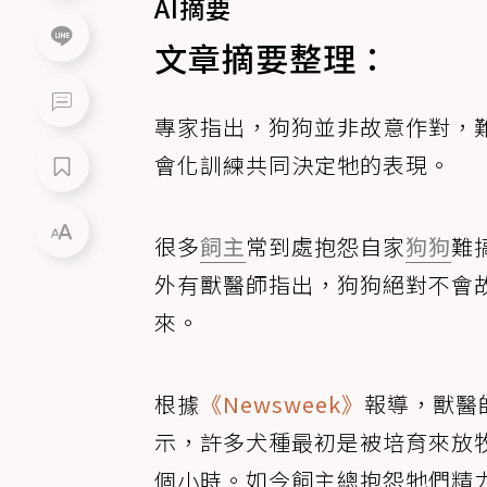
AI摘要
文章摘要整理：
專家指出，狗狗並非故意作對，
會化訓練共同決定牠的表現。
很多
飼主
常到處抱怨自家
狗狗
難
外有獸醫師指出，狗狗絕對不會
來。
根據
《Newsweek》
報導，獸醫師納
示，許多犬種最初是被培育來放
個小時。如今飼主總抱怨牠們精