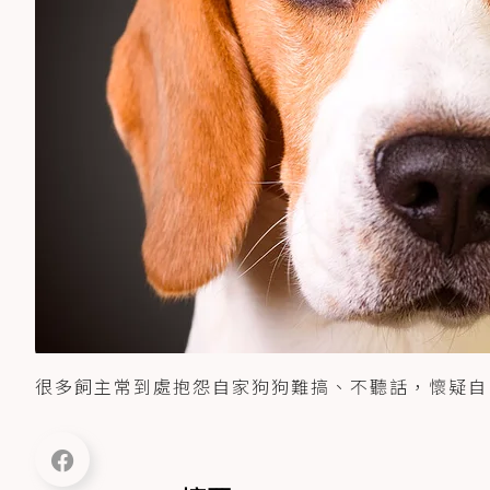
很多飼主常到處抱怨自家狗狗難搞、不聽話，懷疑自己是