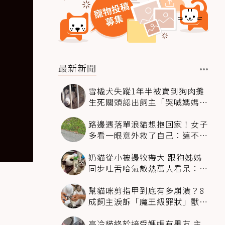
最新新聞
雪橇犬失蹤1年半被賣到狗肉攤
生死關頭認出飼主「哭喊媽媽」
奇蹟回家
路邊遇落單浪貓想抱回家！女子
多看一眼意外救了自己：這不能
養
奶貓從小被邊牧帶大 跟狗姊姊
同步吐舌哈氣散熱萬人看呆：靈
魂同化了
幫貓咪剪指甲到底有多崩潰？8
成飼主淚訴「魔王級罪狀」獸醫
揭降伏時機
高冷貓終於接受媽媽有男友 主