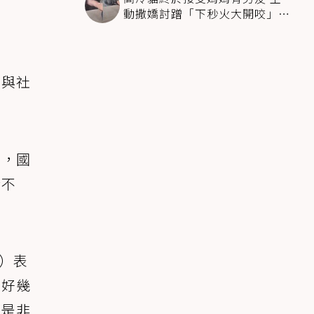
動撒嬌討蹭「下秒火大開咬」飼
主下巴掉了
境與社
日，國
合不
w）表
上好幾
都是非