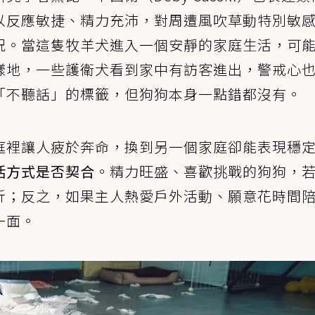
以反應敏捷、精力充沛，對周遭風吹草動特別敏
況。當這隻牧羊犬進入一個安靜的家庭生活，可
樣地，一些護衛犬看到家中有訪客進出，警戒心
「不聽話」的標籤，但狗狗本身一點錯都沒有。
庭裡讓人疲於奔命，換到另一個家庭卻能表現穩
活方式是否契合
。精力旺盛、喜歡挑戰的狗狗，
折；反之，如果主人熱愛戶外活動、願意花時間
一面。