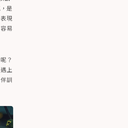
感，是
能表現
也容易
定呢？
若遇上
陪伴訓