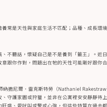
難養常是天性與家庭生活不匹配；品種、成長環
搞、不聽話，懷疑自己是不是養到「籤王」。近
故意跟你作對，問題出在牠的天性可能剛好跟你
撒尼爾．雷克斯特勞（Nathaniel Rakestra
牧、守護家園或狩獵，並非在公寓裡安安靜靜待
力旺盛、愛吠叫或警戒心強，但這些特質在過去