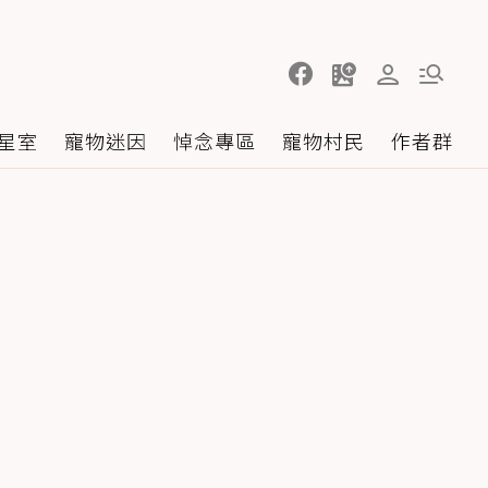
星室
寵物迷因
悼念專區
寵物村民
作者群