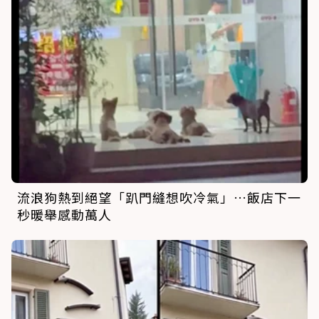
流浪狗熱到絕望「趴門縫想吹冷氣」…飯店下一
秒暖舉感動萬人