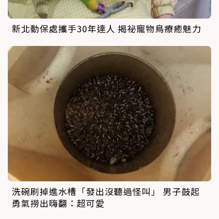
新北動保處攜手30年達人 揭祕寵物鳥療癒魅力
洗碗刷掉進水槽「發出沒聽過怪叫」 男子鼓起
勇氣撈出嗨翻：超可愛