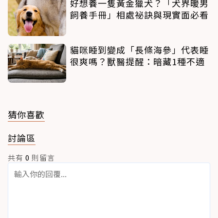
好想養一隻黃金獵犬？「犬界暖男
飼養手冊」相處祕訣與現實面必看
貓咪睡到變成「長條海參」代表睡
很爽嗎？獸醫提醒：暗藏1種不適
猜你喜歡
討論區
共有
0
則留言