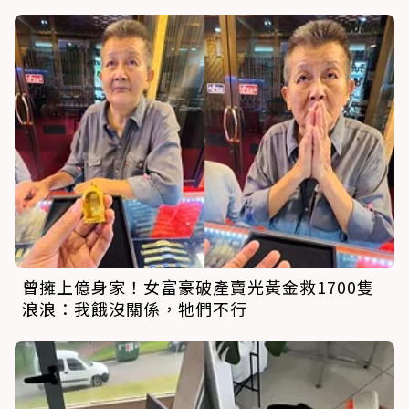
曾擁上億身家！女富豪破產賣光黃金救1700隻
浪浪：我餓沒關係，牠們不行