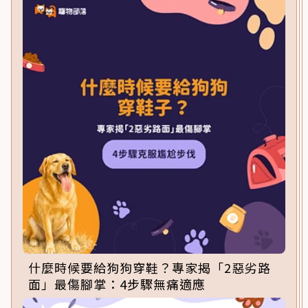
什麼時候要給狗狗穿鞋？專家揭「2惡劣路
面」最傷腳掌：4步驟無痛適應