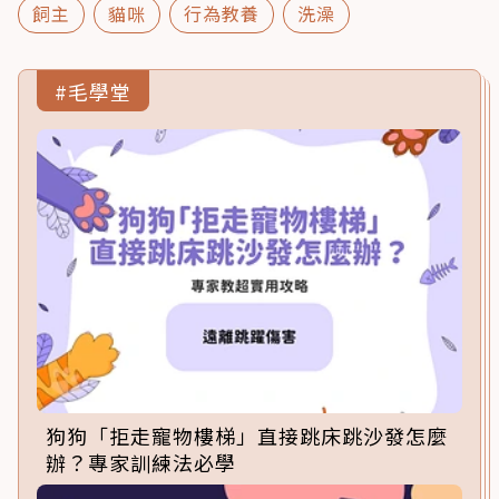
飼主
貓咪
行為教養
洗澡
#毛學堂
狗狗「拒走寵物樓梯」直接跳床跳沙發怎麼
辦？專家訓練法必學