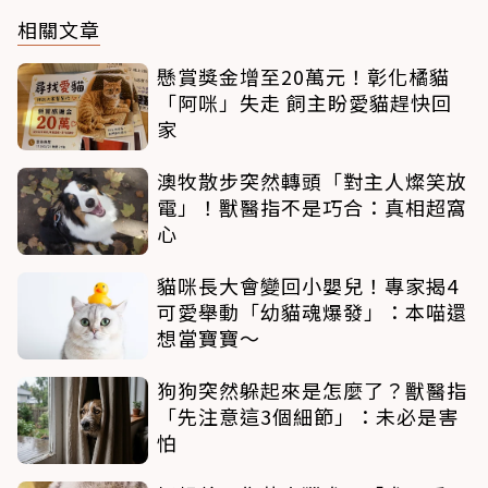
相關文章
懸賞獎金增至20萬元！彰化橘貓
「阿咪」失走 飼主盼愛貓趕快回
家
澳牧散步突然轉頭「對主人燦笑放
電」！獸醫指不是巧合：真相超窩
心
貓咪長大會變回小嬰兒！專家揭4
可愛舉動「幼貓魂爆發」：本喵還
想當寶寶～
狗狗突然躲起來是怎麼了？獸醫指
「先注意這3個細節」：未必是害
怕