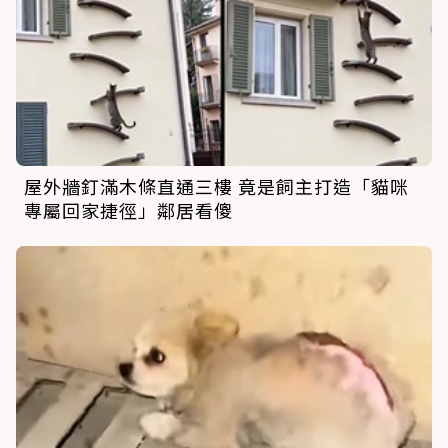
屋外牆釘滿木條直通三樓 竟是飼主打造「貓咪
專屬回家捷徑」鄰居看傻