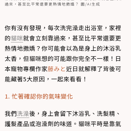
過來，甚至比平常還要更熱情地撒嬌？ 圖/AI生成
你有沒有發現，每次洗完澡走出浴室，家裡
的
貓咪
就會立刻靠過來，甚至比平常還要更
熱情地撒嬌？你可能會以為是身上的沐浴乳
太香，但貓咪想的可能跟你完全不一樣！日
本寵物專欄作家
藤みと
近日就解釋了背後可
能藏著5大原因，一起來看看！
1. 忙著確認你的氣味變化
我們
洗澡
後，身上會留下沐浴乳、洗髮精、
護髮產品或泡澡劑的味道。貓咪平時是靠氣