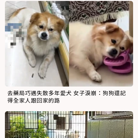
去藥局巧遇失散多年愛犬 女子淚崩：狗狗還記
得全家人跟回家的路