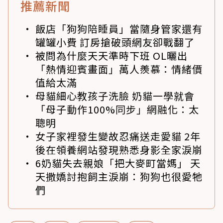
推薦新聞
飯店「狗狗陪睡員」當隨身管家還有
罐罐小費 訂房搶破頭網友卻戰翻了
被問為什麼天天準時下班 OL曬出
「熱情迎賓畫面」萬人羨慕：情緒價
值給太滿
母貓細心教孩子洗臉 奶貓一學就會
「母子動作100%同步」網融化：太
聰明
女子家裡發生變故忍痛送走愛貓 2年
後在領養網站發現熟悉身影全家淚崩
6奶貓失去親娘「把大麥町當媽」 天
天撒嬌討抱飼主淚崩：狗狗也很愛牠
們