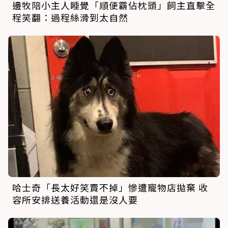
邊牧陪小主人睡覺「順便霸佔枕頭」飼主直擊全
程笑翻：過程絲滑到太自然
哈士奇「長太好笑賣不掉」慘遭寵物店拋棄 收
容所安排送養活動還是沒人要