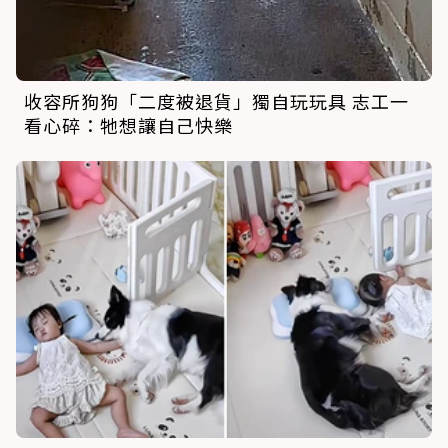
收容所狗狗「二度被退貨」獨自玩玩具 志工一
看心碎：牠想讓自己快樂