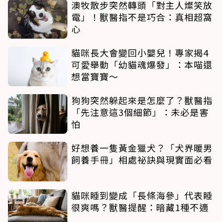
澳牧散步突然轉頭「對主人燦笑放
電」！獸醫指不是巧合：真相超窩
心
貓咪長大會變回小嬰兒！專家揭4
可愛舉動「幼貓魂爆發」：本喵還
想當寶寶～
狗狗突然躲起來是怎麼了？獸醫指
「先注意這3個細節」：未必是害
怕
好想養一隻黃金獵犬？「犬界暖男
飼養手冊」相處祕訣與現實面必看
貓咪睡到變成「長條海參」代表睡
很爽嗎？獸醫提醒：暗藏1種不適