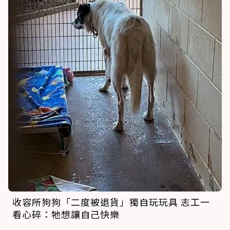
收容所狗狗「二度被退貨」獨自玩玩具 志工一
看心碎：牠想讓自己快樂