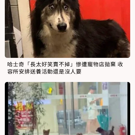
哈士奇「長太好笑賣不掉」慘遭寵物店拋棄 收
容所安排送養活動還是沒人要