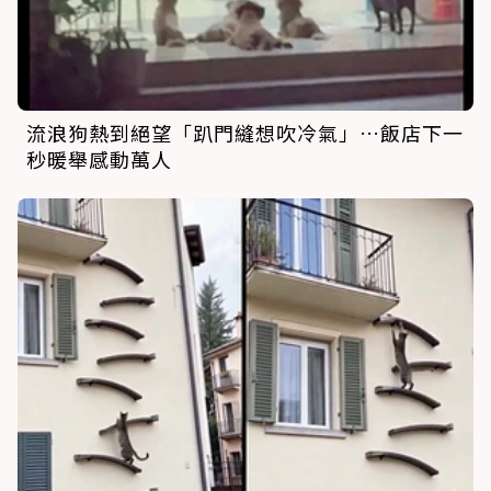
流浪狗熱到絕望「趴門縫想吹冷氣」…飯店下一
秒暖舉感動萬人