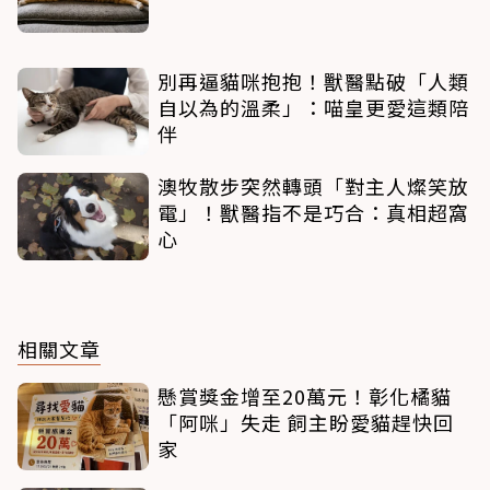
別再逼貓咪抱抱！獸醫點破「人類
自以為的溫柔」：喵皇更愛這類陪
伴
澳牧散步突然轉頭「對主人燦笑放
電」！獸醫指不是巧合：真相超窩
心
相關文章
懸賞獎金增至20萬元！彰化橘貓
「阿咪」失走 飼主盼愛貓趕快回
家