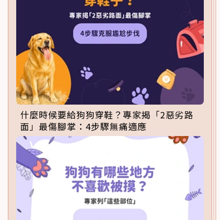
什麼時候要給狗狗穿鞋？專家揭「2惡劣路
面」最傷腳掌：4步驟無痛適應