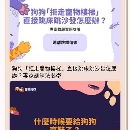
狗狗「拒走寵物樓梯」直接跳床跳沙發怎麼
辦？專家訓練法必學