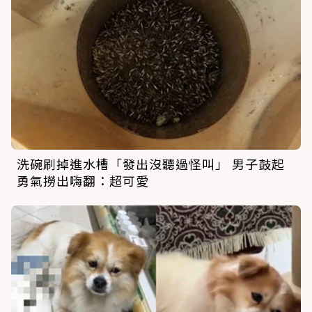
洗碗刷掉進水槽「發出沒聽過怪叫」 男子鼓起
勇氣撈出嗨翻：超可愛