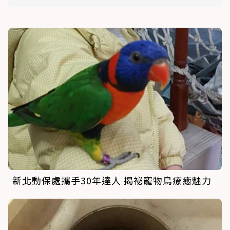
新北動保處攜手30年達人 揭祕寵物鳥療癒魅力