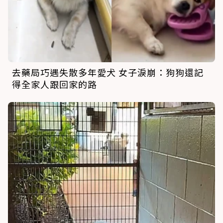
去藥局巧遇失散多年愛犬 女子淚崩：狗狗還記
得全家人跟回家的路