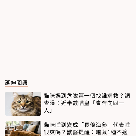
延伸閱讀
貓咪遇到危險第一個找誰求救？調
查曝：近半數喵皇「會奔向同一
人」
貓咪睡到變成「長條海參」代表睡
很爽嗎？獸醫提醒：暗藏1種不適