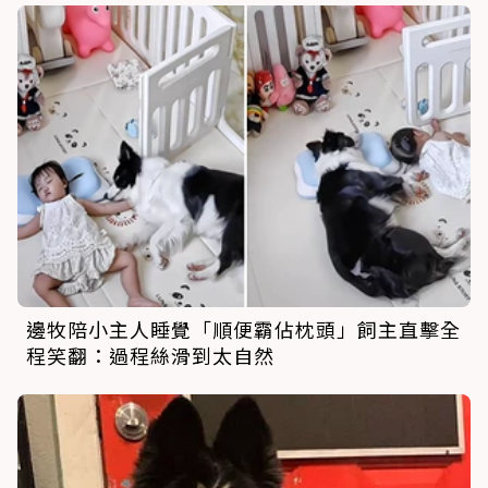
邊牧陪小主人睡覺「順便霸佔枕頭」飼主直擊全
程笑翻：過程絲滑到太自然