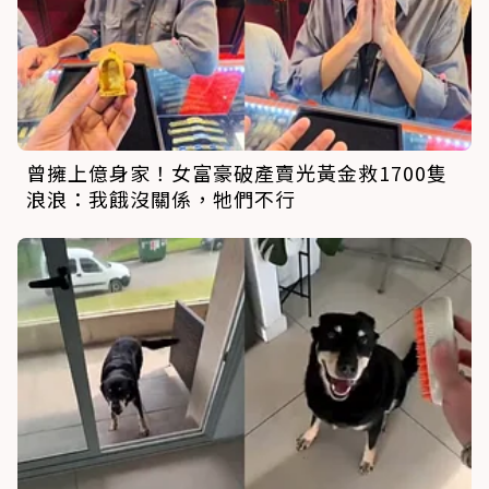
曾擁上億身家！女富豪破產賣光黃金救1700隻
浪浪：我餓沒關係，牠們不行