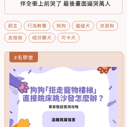
伴全衝上前哭了 最後畫面逼哭萬人
飼主
行為教養
狗狗
靈緹犬
流浪狗
吉娃娃
紐芬蘭犬
可卡犬
#毛學堂