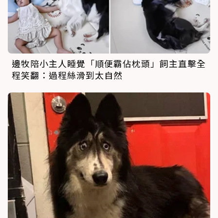
邊牧陪小主人睡覺「順便霸佔枕頭」飼主直擊全
程笑翻：過程絲滑到太自然