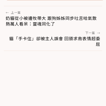
←
上一篇
奶貓從小被邊牧帶大 跟狗姊姊同步吐舌哈氣散
熱萬人看呆：靈魂同化了
下一篇
→
貓「手卡住」卻被主人誤會 回頭求救表情超委
屈