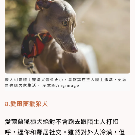
義大利靈緹比靈緹犬體型更小，喜歡窩在主人腿上撒嬌，更容
易適應居家生活。 示意圖/ingimage
8.愛爾蘭獵狼犬
愛爾蘭獵狼犬絕對不會跑去跟陌生人打招
呼，逼你和鄰居社交。雖然對外人冷漠，但