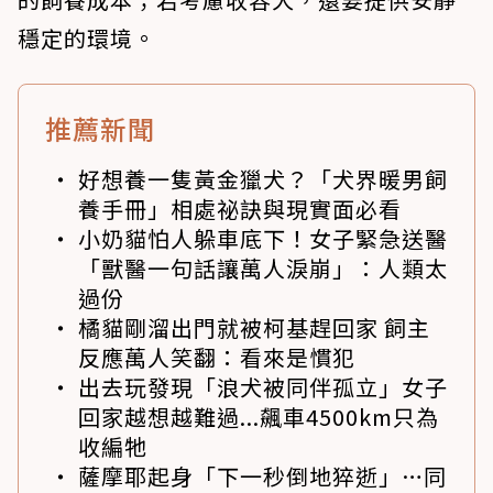
穩定的環境。
推薦新聞
好想養一隻黃金獵犬？「犬界暖男飼
養手冊」相處祕訣與現實面必看
小奶貓怕人躲車底下！女子緊急送醫
「獸醫一句話讓萬人淚崩」：人類太
過份
橘貓剛溜出門就被柯基趕回家 飼主
反應萬人笑翻：看來是慣犯
出去玩發現「浪犬被同伴孤立」女子
回家越想越難過...飆車4500km只為
收編牠
薩摩耶起身「下一秒倒地猝逝」…同