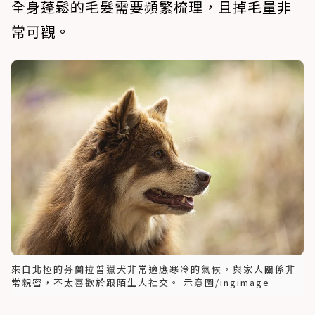
全身蓬鬆的毛髮需要頻繁梳理，且掉毛量非
常可觀。
來自北極的芬蘭拉普獵犬非常適應寒冷的氣候，與家人關係非
常親密，不太喜歡於跟陌生人社交。 示意圖/ingimage