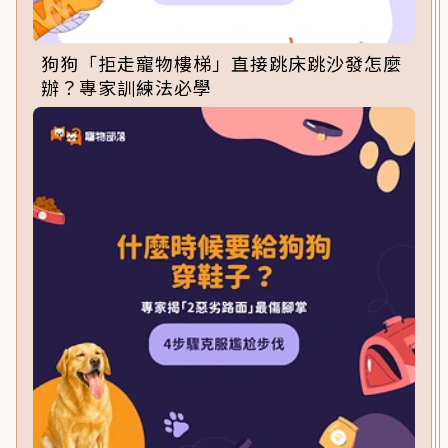
狗狗「拒走寵物樓梯」直接跳床跳沙發怎麼
辦？專家訓練法必學