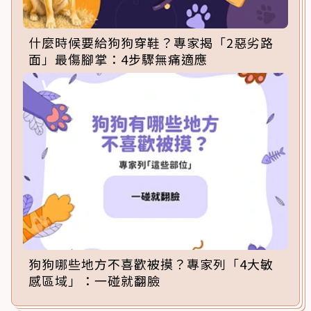
什麼時候要給狗狗穿鞋？專家揭「2惡劣路
面」最傷腳掌：4步驟無痛適應
狗狗哪些地方不喜歡被摸？專家列「4大敏
感區域」：一碰就翻臉