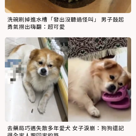
洗碗刷掉進水槽「發出沒聽過怪叫」 男子鼓起
勇氣撈出嗨翻：超可愛
去藥局巧遇失散多年愛犬 女子淚崩：狗狗還記
得全家人跟回家的路