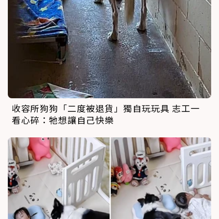
收容所狗狗「二度被退貨」獨自玩玩具 志工一
看心碎：牠想讓自己快樂