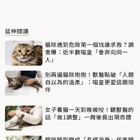
延伸閱讀
貓咪遇到危險第一個找誰求救？調
查曝：近半數喵皇「會奔向同一
人」
別再逼貓咪抱抱！獸醫點破「人類
自以為的溫柔」：喵皇更愛這類陪
伴
女子養貓一天到晚被咬！聽獸醫的
話「做1調整」一周後竟出現奇蹟
貓咪睡到變成「長條海參」代表睡