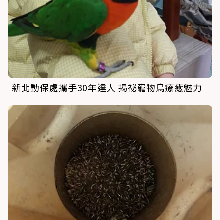
新北動保處攜手30年達人 揭祕寵物鳥療癒魅力