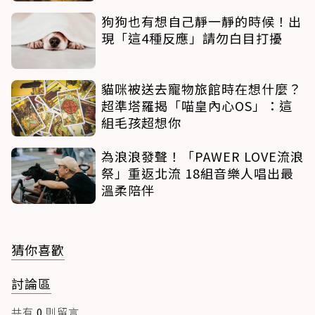
狗狗也有想自己靜一靜的時候！出
現「這4種反應」請勿白目打擾
貓咪被送去寵物旅館時在想什麼？
超準塔羅揭「喵皇內心OS」：這
組毛孩超想你
為浪浪發聲！「PAWER LOVE流浪
祭」重返北流 18組音樂人唱出最
溫柔陪伴
猜你喜歡
討論區
共有
0
則留言