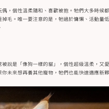
玩偶，個性溫柔隨和、喜歡被抱。牠們大多時候
重掉毛。唯一要注意的是，牠過於慵懶、活動量
。
常被說是「像狗一樣的貓」，個性超級溫柔，又
果你未來想再養其他寵物，牠們也能快速適應新