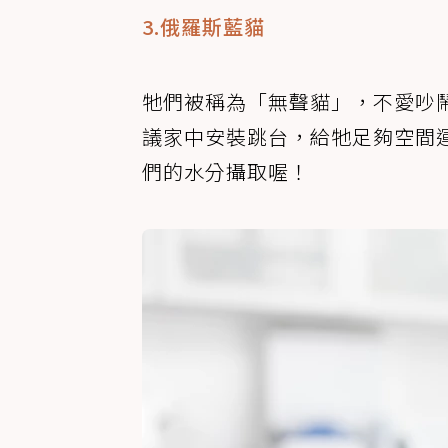
3.俄羅斯藍貓
牠們被稱為「無聲貓」，不愛吵
議家中安裝跳台，給牠足夠空間
們的水分攝取喔！