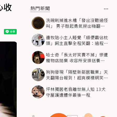
心收
熱門新聞
洗碗刷掉進水槽「發出沒聽過怪
叫」 男子鼓起勇氣撈出嗨翻：
超可愛
邊牧陪小主人睡覺「順便霸佔枕
頭」飼主直擊全程笑翻：過程絲
滑到太自然
哈士奇「長太好笑賣不掉」慘遭
寵物店拋棄 收容所安排送養活
動還是沒人要
狗狗發現「隔壁新鄰居職業」天
天翻陽台報到！超爽模樣網笑
翻：進到遊樂園
坪林獨居老翁離世無人知 13犬
守屋護遺體伴最後一程