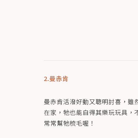
2.曼赤肯
曼赤肯活潑好動又聰明討喜，雖
在家，牠也能自得其樂玩玩具，
常常幫牠梳毛喔！