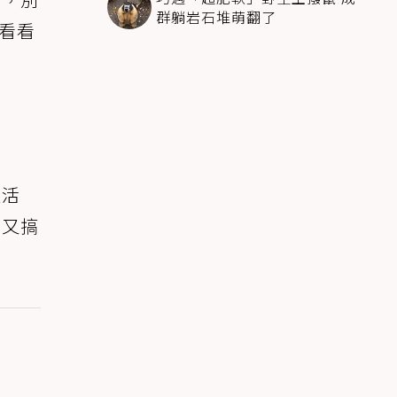
群躺岩石堆萌翻了
看看
過活
萌又搞