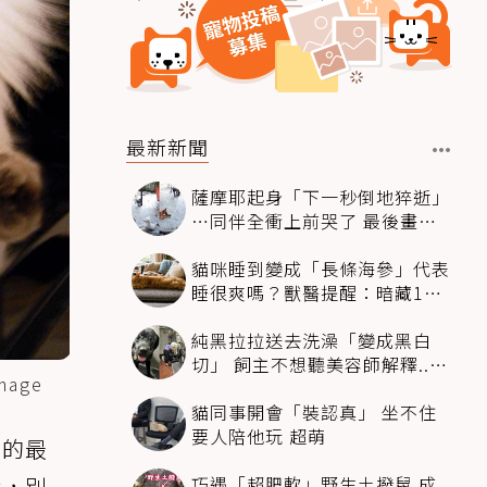
最新新聞
薩摩耶起身「下一秒倒地猝逝」
…同伴全衝上前哭了 最後畫面
逼哭萬人
貓咪睡到變成「長條海參」代表
睡很爽嗎？獸醫提醒：暗藏1種
不適
純黑拉拉送去洗澡「變成黑白
切」 飼主不想聽美容師解釋..衝
age
現場秒道歉
貓同事開會「裝認真」 坐不住
要人陪他玩 超萌
活的最
巧遇「超肥軟」野生土撥鼠 成
荷，別