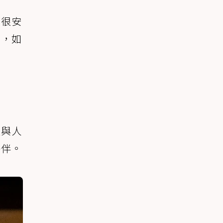
都很安
低，如
愛與人
夥伴。