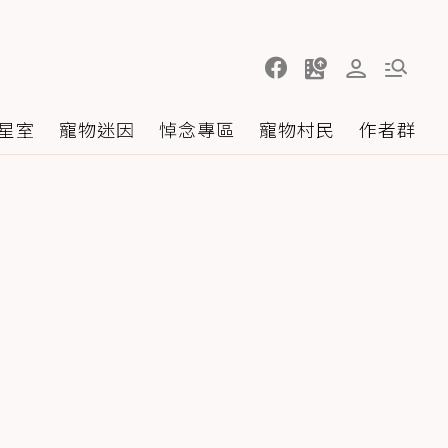
星室
寵物迷因
悼念專區
寵物村民
作者群